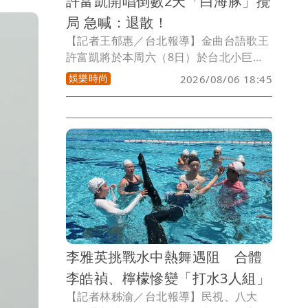
許富凱開唱倒數2天「白海豚」攪
局 急喊：退散！
【記者王郁惠／台北報導】金曲台語歌王
許富凱將於本周六（8日）於台北小巨蛋
舉辦《一五一拾》演唱會，開唱倒數2天
娛樂時尚
2026/08/06 18:45
他積極投入最後彩排，同時也緊盯颱風動
向，盼望天氣放晴，向歌迷喊話一起集
氣，笑說：「白海豚退散！」希望8月8日
父親節當天，所有人都能平安進場，共度
難忘回憶。
李雅英挑戰水中熱舞遇阻 合體
李皓禎、檸檬慘變「打水3人組」
【記者林秭渝／台北報導】民視、八大