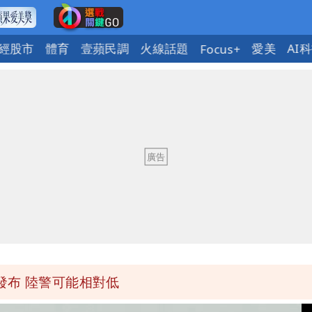
經股市
體育
壹蘋民調
火線話題
愛美
AI
Focus+
「終於能交代」 捐500萬獎學金延續愛
潮變強」 路徑分歧藏警訊：不利強度維持
與進步觀念
 砸重金再買一整桌卡盒
發布 陸警可能相對低