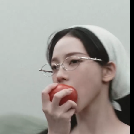
「終於能交代」 捐500萬獎學金延續愛
潮變強」 路徑分歧藏警訊：不利強度維持