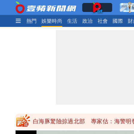
最新
焦點
熱門
娛樂時尚
生活
政治
社會
國際
財
「楊承勳」名字終於公開！被害人父淚喊
白海豚颱風逼近！鄭明典示警「恐遇黑
高希均辭世享耆壽90歲 畢生推動閱讀
內馬爾開到「寶可夢神包」後徹底入坑
白海豚驚險掠過北部 專家估：海警明