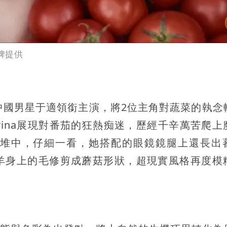
品牌提供
與中國男星于適領銜主演，將2位主角對蔬菜的執念
rina展現對番茄的狂熱痴迷，歷經千辛萬苦爬上
堆中，仔細一看，她搭配的眼鏡鏡腿上還長出
羊身上的毛修剪成蘑菇形狀，超現實風格再度模