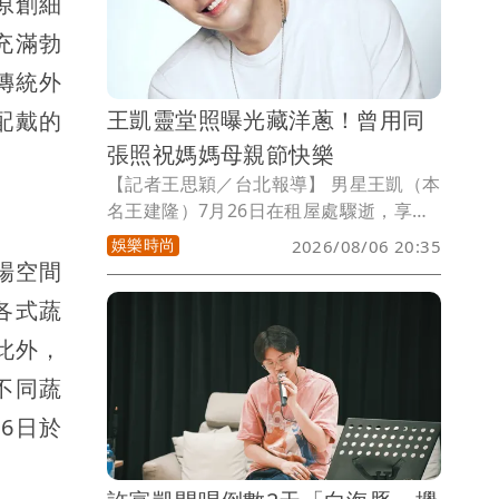
原創細
充滿勃
傳統外
王凱靈堂照曝光藏洋蔥！曾用同
配戴的
張照祝媽媽母親節快樂
【記者王思穎／台北報導】 男星王凱（本
名王建隆）7月26日在租屋處驟逝，享年
43歲。明（7日）起靈堂連3天開放供親友
娛樂時尚
2026/08/06 20:35
弔唁。今靈堂照片曝光，他穿著白色上
場空間
衣，露出陽光溫暖笑容，令人無限懷念。
各式蔬
感傷的是，這張靈堂照片，是王凱生前為
保養品代言而拍攝，曾在母親節時，用這
此外，
張照片，發文祝福媽媽母親節快樂，如今
不同蔬
卻是白髮人送黑髮人。
月6日於