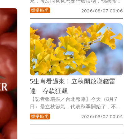
來，每次問爸爸想要什麼禮物，他總擺著
手說千萬別破費，但要是真的兩手空空回
娛樂時尚
2026/08/07 00:06
家，過幾天絕對會發現他臉臭得像苦瓜，
許多爸爸表面裝作毫不在乎，心底卻超級
期待孩子準備的驚喜，小孟塔羅雲蔚老師
揭露以下4個星座爸爸，嘴硬程度無人能
及，內心戲更是多到可以拿奧斯卡獎，今
年千萬別再被他們假裝大氣的台詞騙啦。
5生肖看過來！立秋開啟賺錢雷
達 存款狂飆
【記者張瑞振／台北報導】今天（8月7
日）是立秋節氣，代表秋季開始了，不
過，因台灣氣候依然炎熱，常有「秋老
娛樂時尚
2026/08/07 00:04
虎」的現象，後續天氣才會漸漸轉涼，而
夏日熱浪漸退，微涼的秋風帶來豐收氣
息，秋天本就是收割好時節，套用在錢包