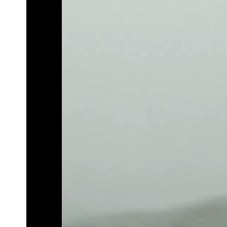
「楊承勳」名字終於公開！被害人父淚喊
白海豚颱風逼近！鄭明典示警「恐遇黑