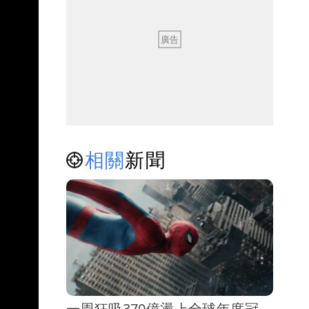
相關
新聞
一周狂吸370億盪上全球年度冠