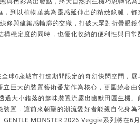
菜的型態與色彩為出發點，將大自然的生機巧思轉化為
框，到以植物莖葉為靈感延伸出的精緻鏡腿，都
由自然線條與建築感輪廓的交織，打破大眾對折疊眼鏡
架結構穩定度的同時，也優化收納的便利性與日常
在全球6座城市打造期間限定的奇幻快閃空間，展
矗立巨大的裝置藝術番茄作為核心，更圍繞著由
」，透過大小錯落的趣味裝置流露出幽默田園生機。
驗裝置，讓前來朝聖的潮流愛好者能親自化身為
LE MONSTER 2026 Veggie系列將在6