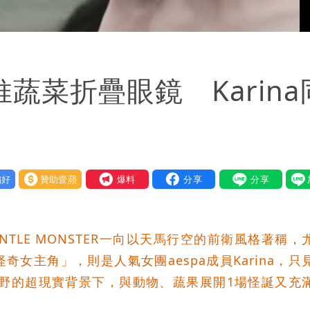
Loaded
:
100.00%
ER推蔬菜折疊眼鏡 Karina
好
贊助壹蘋
我要爆料
TLE MONSTER一向以天馬行空的前衛風格著稱，
女主角」，則是人氣女團aespa成員Karina，只
蕪原野的超現實背景下，與動物、蔬果展開1場怪誕又充