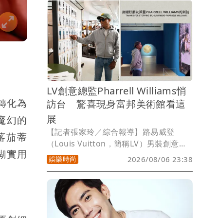
上一點也沒錯，隨著節氣轉換，有些人的
賺錢雷達突然變得無比敏銳，迎來一波爆
發期，小孟塔羅雲蔚老師揭露以下5個生
肖能在這波換季黃金時刻把存款數字往上
衝。
LV創意總監Pharrell Williams悄
轉化為
訪台 驚喜現身富邦美術館看這
展
魔幻的
【記者張家玲／綜合報導】路易威登
蕃茄蒂
（Louis Vuitton，簡稱LV）男裝創意總
糊實用
監「菲董」Pharrell Williams悄悄現蹤台
娛樂時尚
2026/08/06 23:38
灣！富邦美術館今在IG限時動態，分享了
菲董親臨欣賞展覽的照片，寫道「謝謝好
朋友菲董的到訪」，讓時尚迷又驚又喜。