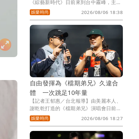
《綜藝新時代》日前來到台中霧峰，主持
人阿翔、楊繡惠、李雅英、檸檬以及藝人
娛樂時尚
2026/08/06 18:38
來賓李晧禎在國立臺灣美術館開場，阿翔
分享這裡是全台最大的公立美術館，放眼
全亞洲也是數一數二的特色美術館。
自由發揮為《檔期弟兄》久違合
體 一次跳足10年量
【記者王郁惠／台北報導】由美麗本人、
謝乾乾打造的《檔期弟兄》演唱會日前登
場，首度採「日班」與「夜班」雙場形
娛樂時尚
2026/08/06 18:27
式，一天舉辦兩場演出，並以「把拍攝現
場搬進演唱會」為概念，結合直播、MV
拍攝、Reaction及即興互動，讓歌迷不只