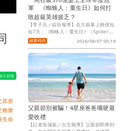
軍 《蜘蛛人：重生日》如何打
敗超級英雄疲乏？
【李子凡／綜合報導】在大銀幕上映僅短
短7天，《蜘蛛人：重生日》（Spider-
同
Man: Brand New Day）便超越《玩具總
娛樂時尚
2026/08/07 00:18
動員5》，以11.55億美元(約371億元台
幣)全球票房登上今年年度冠軍，也替近
年陷入低潮的超級英雄電影市場注入一劑
強心針。
尤其形
父親節別被騙！4星座爸爸嘴硬最
見她搶
愛收禮
滿生命
【記者張瑞振／台北報導】父親節即將到