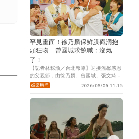
。
作單位以「人生大四喜金曲頌」為主題，
帶領觀眾重溫一首首經典好歌。
罕見畫面！徐乃麟保鮮膜戳洞抱
頭狂吻 曾國城求饒喊：沒氣
了！
【記者林秭渝／台北報導】迎接溫馨感恩
的父親節，由徐乃麟、曾國城、張文綺、
徐凱希、籃籃、巫苡萱共同主持的華視招
娛樂時尚
2026/08/06 11:15
牌綜藝節目《天才衝衝衝》，本週六（8
日）晚間10點推出父親節特別企劃，特別
邀請洪都拉斯、屈中恆、余祥銓、楊昇
達、八弟、黃尚禾、香蕉、范姜彥豐等8
位演藝圈資深與新手爸爸齊聚一堂。加上
主持人徐乃麟、曾國城，現場一次集結10
位演藝圈帥爸，一字排開堪稱「霸（爸）