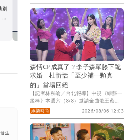
度合體主持。三人過去憑藉絕佳默契創下
慟別
R～HITO！吳宗憲領軍Lulu
亮眼收視，更屢獲金鐘獎肯定，如今在觀
：早
漢典推出《超級大熱門》 
眾敲碗聲中重新集結，不只是熟悉組合回
喊：我們還是回來了
娛樂時尚
歸，更全面升級打造跨世代的週末大型綜
藝娛樂綜藝。
森恬CP成真了？李子森單膝下跪
求婚 杜忻恬「至少補一顆真
的」當場回絕
【記者林秭渝／台北報導】中視《綜藝一
級棒》本週六（8/8）邀請金曲歌王蔡小
虎再度擔任大來賓，一開場便以演唱會規
娛樂時尚
2026/08/06 12:03
格獻唱經典歌曲〈春夏秋冬〉，感染力十
足的舞台魅力，讓現場宛如大型演唱會。
自《一級棒》開播以來，蔡小虎是目前上
聞發生
節目擔任大來賓次數最多的歌手，這集製