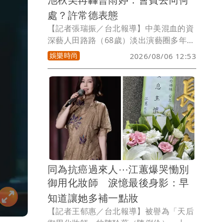
處？許常德表態
【記者張瑞振／台北報導】中美混血的資
深藝人田路路（68歲）淡出演藝圈多年，
近日獨居台中新聞延燒，大家關心她的困
娛樂時尚
2026/08/06 12:53
境，而資深女星池秋美日前發文，並點名
演藝工會，反問會員不是有繳會費，而演
藝工會理事長曹雨婷回應了；但池秋美今
天二度發文，砲轟曹雨婷：「妳的賓士
車、紐約豪宅的支出是從何而來的？」、
「妳收了那麼多年的會員會費去向何
處？」資深音樂人許常德也對曹雨婷的回
應表達不滿：「除了充滿情緒，也非常官
腔官調，尤其是理事長這個職位，若不具
同為抗癌過來人⋯江蕙爆哭慟別
備智慧與溫暖，怎麼可能把這樣的重責傳
御用化妝師 淚憶最後身影：早
遞出去什麼能量？」
知道讓她多補一點妝
【記者王郁惠／台北報導】被譽為「天后