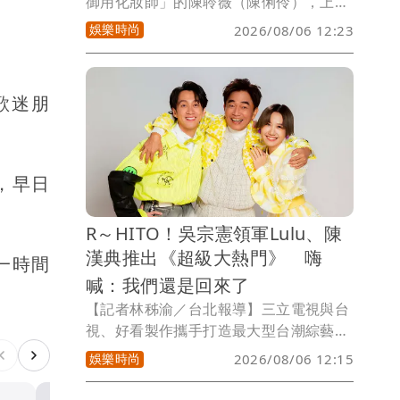
御用化妝師」的陳聆薇（陳俐伶），上月
27日驚傳病逝，享年56歲，今（6日）於
娛樂時尚
2026/08/06 12:23
中山基督長老教會舉辦追思安息禮拜，近
200座花籃環繞場外，花海送別摯友。國
寶級天后江蕙的經紀人今特地到場致意，
歌迷朋
透露江蕙因人在國外無法親自出席，委託
她代表到場致意並轉達想對陳聆薇送別的
話。經紀人表示江蕙得知陳聆薇離世後始
終難掩悲痛，「她一直哭，我昨天打電話
，早日
問她有沒有什麼話想說，她講著講著就哭
了」。
R～HITO！吳宗憲領軍Lulu、陳
漢典推出《超級大熱門》 嗨
一時間
喊：我們還是回來了
【記者林秭渝／台北報導】三立電視與台
視、好看製作攜手打造最大型台潮綜藝節
目《超級大熱門》，正式進軍週六、日晚
娛樂時尚
2026/08/06 12:15
間八點黃金時段，由吳宗憲、Lulu（黃路
梓茵）與陳漢典組成的綜藝黃金鐵三角再