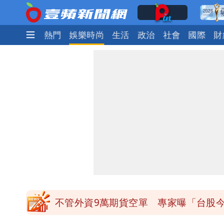
最新
焦點
熱門
娛樂時尚
生活
政治
社會
國際
財
比政府有愛！台暖捐熊本「1物資」日
白海豚龜速擦邊！暴風圈「仍有可能」
「網購」5千萬筆全台個資！黃仁勳、張
白海豚暴風侵襲率曝光！北北基破4成 
不管外資9萬期貨空單 專家曝「台股