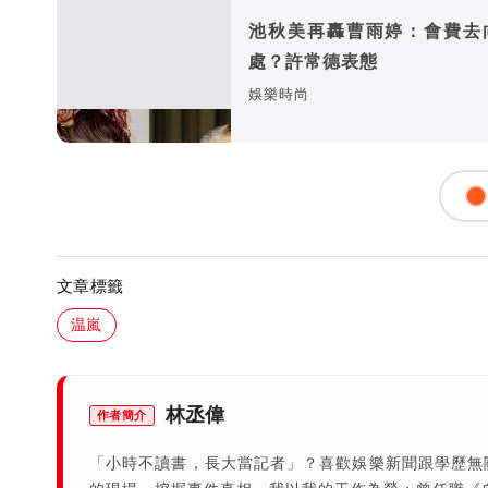
池秋美再轟曹雨婷：會費去
處？許常德表態
娛樂時尚
文章標籤
温嵐
林丞偉
作者簡介
「小時不讀書，長大當記者」？喜歡娛樂新聞跟學歷無