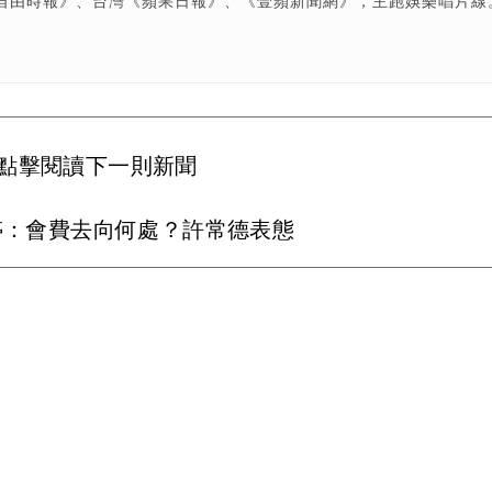
自由時報》、台灣《蘋果日報》、《壹蘋新聞網》，主跑娛樂唱片線
點擊閱讀下一則新聞
婷：會費去向何處？許常德表態