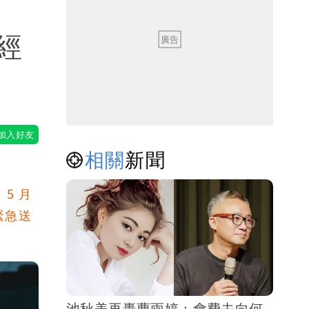
經
相關
新聞
5 月
緊急送
池秋美再轟曹雨婷：會費去向何