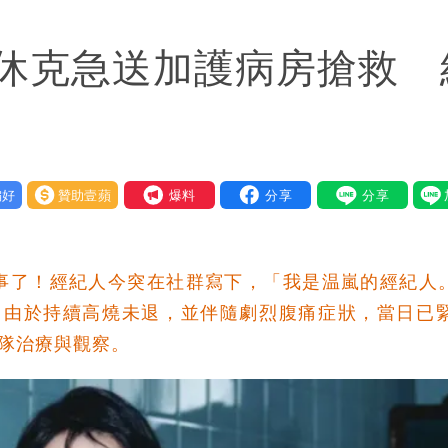
已觸法！
休克急送加護病房搶救 
萬安這樣說
入！杰威爾發聲怒斥
人讚爆：乾脆給台灣統治
好
贊助壹蘋
我要爆料
掃到北部陸地
事了！經紀人今突在社群寫下，「我是温嵐的經紀人。
適。由於持續高燒未退，並伴隨劇烈腹痛症狀，當日已
團隊治療與觀察。