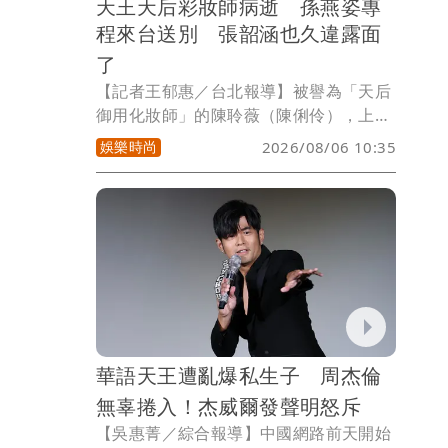
天王天后彩妝師病逝 孫燕姿專
程來台送別 張韶涵也久違露面
了
【記者王郁惠／台北報導】被譽為「天后
御用化妝師」的陳聆薇（陳俐伶），上月
27日驚傳病逝，享年56歲，消息震撼台灣
娛樂時尚
2026/08/06 10:35
演藝圈。今（6日）於中山基督長老教會
舉辦追思安息禮拜，近200座花籃環繞場
外，花海送別摯友，生前合作的藝人包括
蔡健雅、張韶涵、江美琪、丁噹、修杰
楷、彭佳慧等藝人也出席追思禮拜，其中
驚見孫燕姿也現身，疑似專程來台送別。
華語天王遭亂爆私生子 周杰倫
無辜捲入！杰威爾發聲明怒斥
【吳惠菁／綜合報導】中國網路前天開始