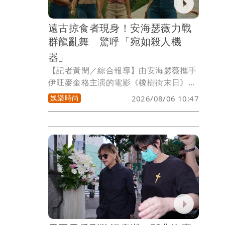
氣十足」！眾爸爸們在節目中大展身手，
陪伴觀眾歡笑迎接父親節。
遠古掠食者現身！安海瑟薇力戰
群龍亂舞 驚呼「宛如殺人機
器」
【記者黃閔／綜合報導】由安海瑟薇攜手
伊旺麥奎格主演的電影《橡樹街末日》最
新終極預告正式曝光，真正戲份最重、最
娛樂時尚
2026/08/06 10:47
搶眼的角色，是橫行史前世界的各種恐
龍。其中最令恐龍迷驚喜的，莫過於過去
在《侏羅紀公園》、《侏羅紀世界》系列
電影中從未登上大銀幕的遠古掠食者「腔
骨龍」正式現身。