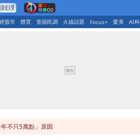
經股市
體育
壹蘋民調
火線話題
愛美
AI
Focus+
人讚爆：乾脆給台灣統治
掃到北部陸地
麗善也遭殃 共諜工程師遭求刑13年
馬祖60％最高
今年不只5萬點」原因