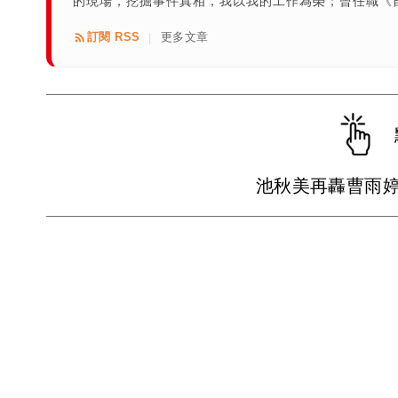
的現場，挖掘事件真相，我以我的工作為榮；曾任職《
訂閱 RSS
更多文章
|
池秋美再轟曹雨