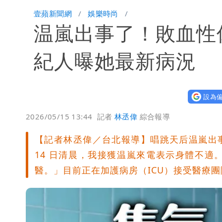
遲到1分鐘「被迫請假1小時」 律師：
壹蘋新聞網
娛樂時尚
温嵐出事了！敗血性
白海豚進逼！北市再放颱風整備假？蔣
華語天王遭亂爆私生子 周杰倫無辜捲
紀人曝她最新病況
比政府有愛！台暖捐熊本「1物資」日
設為偏
白海豚龜速擦邊！暴風圈「仍有可能」
2026/05/15 13:44
記者
林丞偉
綜合報導
【記者林丞偉／台北報導】唱跳天后温嵐出
14 日清晨，我接獲温嵐來電表示身體不
醫。」目前正在加護病房（ICU）接受醫療