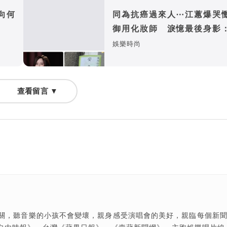
向何
同為抗癌過來人⋯江蕙爆哭
御用化妝師 淚憶最後身影
知道讓她多補一點妝
娛樂時尚
查看留言 ▼
關，聽音樂的小孩不會變壞，親身感受演唱會的美好，親臨每個新