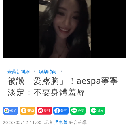
到紫爆」
伊朗撂話美盟友：快勸川普停手！否則報
復
父親節泡湯了！白海豚海警機率飆
85％ 這3天恐豪雨
道瓊再創新高！SpaceX「財報失速」蒸
發7兆
國家隊戰績曝光！投資報酬率高達81%
Loaded
:
Unmute
100.00%
台積電一檔狂賺76億
壹蘋新聞網
娛樂時尚
被譏「愛露胸」！aespa寧寧
淡定：不要身體羞辱
設為
贊助
我要
偏好
壹蘋
爆料
2026/05/12 11:00
記者
吳惠菁
綜合報導