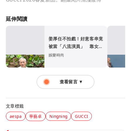
延伸閱讀
姜厚任不拍戲！好意客串竟
被當「八流演員」 靠女友
晉升姜總裁
娛樂時尚
查看留言 ▼
文章標籤
aespa
寧藝卓
Ningning
GUCCI