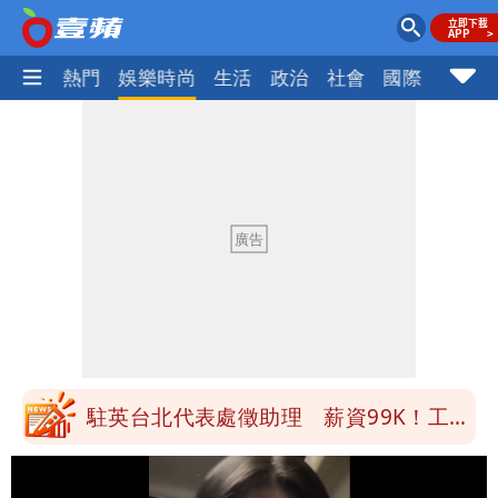
焦點
熱門
娛樂時尚
生活
政治
社會
國際
財經股
道瓊再創新高！SpaceX「財報失速」蒸
發7兆
國家隊戰績曝光！投資報酬率高達81%
台積電一檔狂賺76億
賴清德「總統級嘲諷」嗆爆盧秀燕！8年
總帳一次掀翻
70歲姜厚任攜小2輪女友現身！交往原因
超Man
駐英台北代表處徵助理 薪資99K！工作
內容讓人看傻
白海豚明恐海警！全台大雨3天「這區下