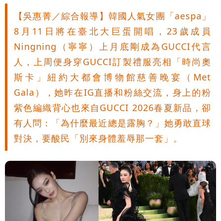
【吳惠菁／綜合報導】韓國人氣女團「aespa」
8月11日將在臺北大巨蛋開唱，23歲成員
Ningning（寧寧）上月底剛成為GUCCI代言
人，上周便身穿GUCCI訂製禮服亮相「時尚奧
斯卡」紐約大都會博物館慈善晚宴（Met
Gala），她昨在IG直播和粉絲交流，身上的粉
紫色編織背心也來自GUCCI 2026春夏新品，卻
有人問：「為什麼最近總是露胸？」她勇敢直球
對決，要酸民「別來身體羞辱那一套」。