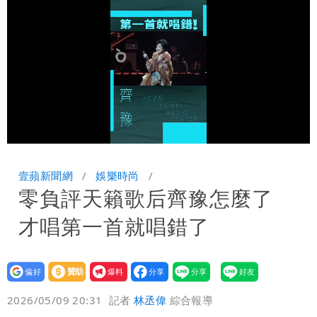
空交通全數停航
Loaded
:
Unmute
37.88%
壹蘋新聞網
娛樂時尚
零負評天籟歌后齊豫怎麼了
才唱第一首就唱錯了
設為
贊助
我要
偏好
壹蘋
爆料
2026/05/09 20:31
記者
林丞偉
綜合報導