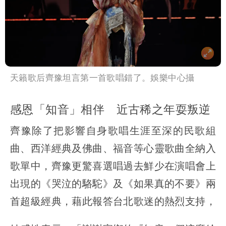
天籟歌后齊豫坦言第一首歌唱錯了。娛樂中心攝
感恩「知音」相伴 近古稀之年耍叛逆
齊豫除了把影響自身歌唱生涯至深的民歌組
曲、西洋經典及佛曲、福音等心靈歌曲全納入
歌單中，齊豫更驚喜選唱過去鮮少在演唱會上
出現的《哭泣的駱駝》及《如果真的不要》兩
首超級經典，藉此報答台北歌迷的熱烈支持，