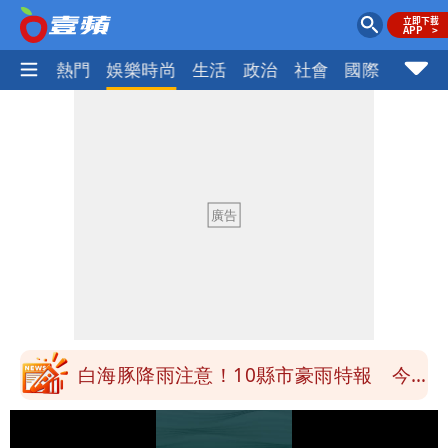
焦點
熱門
娛樂時尚
生活
政治
社會
國際
財經股
白海豚降雨注意！10縣市豪雨特報 今
晚至明下午受影響
颱風假來了！連江縣宣布明天停班課 海
空交通全數停航
穿中國貨內褲逛街「整件掉出裙底」
OL哀號：在同事眼前顏面盡失
「我是台灣人」胸章竟是中國製
Cheap：愛台灣只是發財的口號
白海豚降雨注意！10縣市豪雨特報 今
晚至明下午受影響
颱風假來了！連江縣宣布明天停班課 海