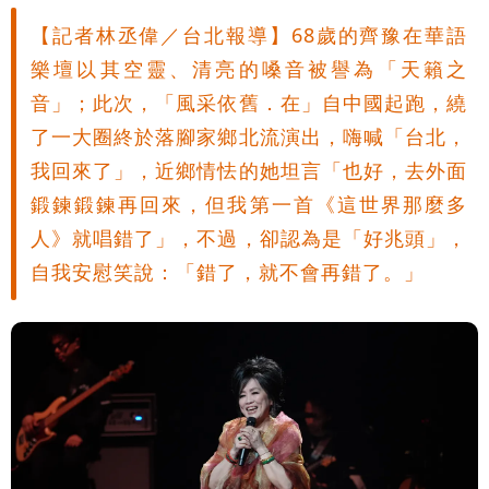
【記者林丞偉／台北報導】68歲的齊豫在華語
樂壇以其空靈、清亮的嗓音被譽為「天籟之
音」；此次，「風采依舊．在」自中國起跑，繞
了一大圈終於落腳家鄉北流演出，嗨喊「台北，
我回來了」，近鄉情怯的她坦言「也好，去外面
鍛鍊鍛鍊再回來，但我第一首《這世界那麼多
人》就唱錯了」，不過，卻認為是「好兆頭」，
自我安慰笑說：「錯了，就不會再錯了。」