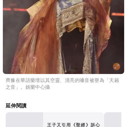
齊豫在華語樂壇以其空靈、清亮的嗓音被譽為「天籟
之音」。娛樂中心攝
延伸閱讀
王子又引用《聖經》訴心