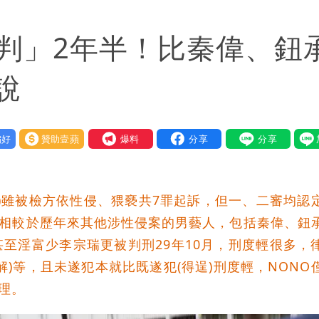
重重」 1細節避而不談
僅判」2年半！比秦偉、鈕
」媒體人嘆：真的該緊張了
身影曝 網驚覺不對
說
必勝：時間久看出睿智
好
贊助壹蘋
我要爆料
他驚：戰局變五五波
裕)雖被檢方依性侵、猥褻共7罪起訴，但一、二審均認
，相較於歷年來其他涉性侵案的男藝人，包括秦偉、鈕
甚至淫富少李宗瑞更被判刑29年10月，刑度輕很多，
)等，且未遂犯本就比既遂犯(得逞)刑度輕，NONO
理。