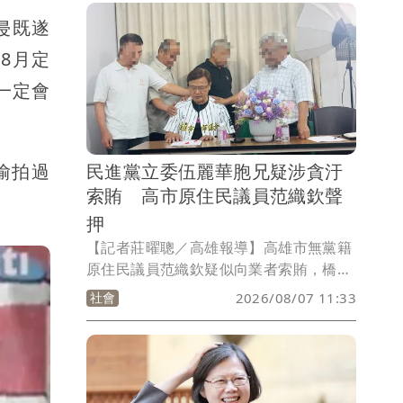
遭詐騙的始末，並公開當年撥款核發流程
侵既遂
及相關文件，讓參與捐款的大眾了解資金
8月定
運用情形，「捐款人有權知道真相，也應
該有一個交代。」
一定會
民進黨立委伍麗華胞兄疑涉貪汙
偷拍過
索賄 高市原住民議員范織欽聲
押
【記者莊曜聰／高雄報導】高雄市無黨籍
原住民議員范織欽疑似向業者索賄，橋頭
地檢昨（6）日行動，指揮高雄市調處發
社會
2026/08/07 11:33
動搜索，並傳喚他到案說明，經檢察官漏
夜訊問，認為范織欽嫌疑重大，今天凌晨
向橋頭地院聲請羈押，范織欽臉書最後一
篇發文停留在5日，他參加教會安息日活
動，文內寫下「身為高雄市議員，我深知