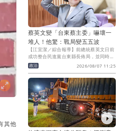
這份職責不是權力，而是責任」。
蔡英文變「台東蔡主委」嚇壞一
堆人！他驚：戰局變五五波
【江宜潔／綜合報導】前總統蔡英文日前
成功整合民進黨台東縣長佈局，並同時拋
出震撼彈、宣布擔任參選人陳瑩競選總部
政治
2026/08/07 11:25
主任委員，隨後她又合體台東縣長饒慶
鈴、大方給予肯定，接連舉動嚇壞一堆
人；不過，媒體人黃暐瀚分析，如今「蔡
主委」的出現可能會使台東這局變五五
波，並解釋原因。
有其他