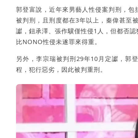
郭登富說，近年來男藝人性侵案判刑，包
被判刑，且刑度都在3年以上，秦偉甚至被
讞，鈕承澤、張作驥僅性侵1人，但都否認
比NONO性侵未遂罪來得重。
另外，李宗瑞被判刑29年10月定讞，郭
程，犯行惡劣，因此被判重刑。