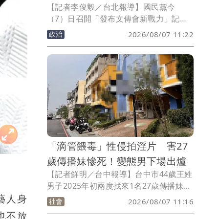
【記者李俊毅／台北報導】國民黨今
（7）日召開「發布文傳會新戰力」記者
會，公布四位新任發言人，並首度發表國
政治
2026/08/07 11:22
民黨AI發言人「鄭小文」，全力備戰年底
九合一選舉。文傳會主委陳以信介紹四位
文傳會發言人，包括台北市議員柳采葳、
新北市議員呂家愷、台南市議員蔡宗豪、
高雄市議員陳麗娜等，他強調，四位發言
人皆是六都現任議員中的重要戰將，多為
政壇新秀，此次邀請加入文傳會，是因應
年底大選所做的新戰力規劃。未來將透過
KMTV直播及議題記者會等方式，讓中央
「滴管餵毒」性侵拍淫片 害27
與地方戰力更加緊密連結。
歲傳播妹慘死！變態男下場出爐
【記者鮮明／台中報導】台中市44歲王姓
男子2025年初兩度找來1名27歲傳播妹，
藝人身
到北屯區1家汽車旅館喝酒玩樂，並提供
社會
2026/08/07 11:16
毒品咖啡包供她施用，竟利用她昏迷之際
也不放