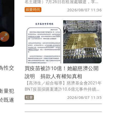
名王建隆）7月26日在租屋處驟逝，享年
43歲。今（7日）起靈堂連3天開放供親友
娛樂時尚
2026/08/07 11:36
弔唁。邱瓈寬（寬姐）首先出現靈堂打
點，見媒體便簡單打招呼，快步進入靈
堂，待了16分鐘，便快速離開，寬姐預計
連三天都會來，外傳寬姐是王凱乾媽，但
遭否認，寬姐特助Jeff今說：「她就是我
們的大姐。」王凱靈堂內部也曝光。
為性交
買疫苗被詐10億！她籲慈濟公開
說明 捐款人有權知真相
【高沛生／綜合報導】慈濟基金會2021年
BNT疫苗採購案遭詐10.6億元事件持續延
衡量犯
燒，前彰化律師公會理事長陳昱瑄等17人
社會
2026/08/07 11:35
於既遂
已遭台中地檢署依詐欺取財等罪起訴。政
治評論員吳靜怡今（7）日表示，慈濟應
主動召開記者會，完整說明當年採購疫苗