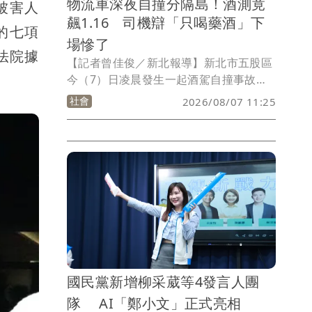
物流車深夜自撞分隔島！酒測竟
被害人
飆1.16 司機辯「只喝藥酒」下
的七項
場慘了
法院據
【記者曾佳俊／新北報導】新北市五股區
今（7）日凌晨發生一起酒駕自撞事故。
一名嘉里大榮物流56歲李姓司機駕駛聯結
社會
2026/08/07 11:25
車載貨行經新五路二段時，不明原因突然
失控擦撞中央分隔島，警方獲報趕抵處
理，雖然現場無人傷亡，但酒測結果卻讓
員警傻眼，李男酒測值高達1.16mg/L，
遠超法定標準。李男辯稱自己出車前「只
有喝藥酒」，仍難逃公共危險罪嫌，當場
遭逮捕移送，車輛也被移置保管、駕照吊
扣。
國民黨新增柳采葳等4發言人團
隊 AI「鄭小文」正式亮相