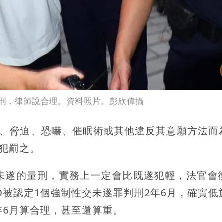
徒刑，律師說合理。資料照片。彭欣偉攝
暴、脅迫、恐嚇、催眠術或其他違反其意願方法而
遂犯罰之。
未遂的量刑，實務上一定會比既遂犯輕，法官會
O被認定1個強制性交未遂罪判刑2年6月，確實低
年6月算合理，甚至還算重。