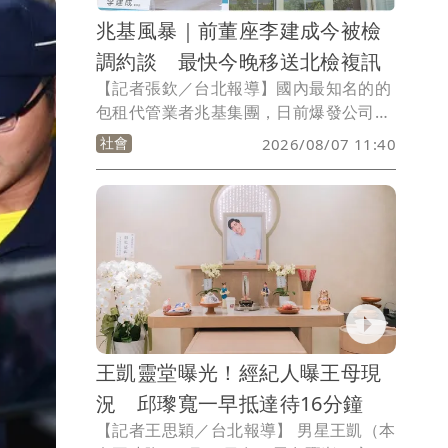
兆基風暴｜前董座李建成今被檢
調約談 最快今晚移送北檢複訊
【記者張欽／台北報導】國內最知名的的
包租代管業者兆基集團，日前爆發公司債
兌付風暴，公司債兌付危機，傳出資金缺
社會
2026/08/07 11:40
口上百億元，已有200多名投資人組成自
救會。兆基屋管日前發聲明強調，原任董
事長李建成已於7月29日辭任公司所有職
務，兆基屋管財務、資金獨立運作，客戶
權益不受影響。不過，北檢今（7日）早
指揮調查局北機站發動搜索，據了解，兆
基前董事長李建成被搜索後，目前已被調
查局人員帶到北機站偵訊，全案已進入司
法調查，依照檢調辦案程序，李建成訊後
王凱靈堂曝光！經紀人曝王母現
將移送北檢複訊。
況 邱瓈寬一早抵達待16分鐘
【記者王思穎／台北報導】 男星王凱（本