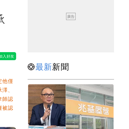
承
最新
新聞
定他僅
承澤、
律師認
僅被認