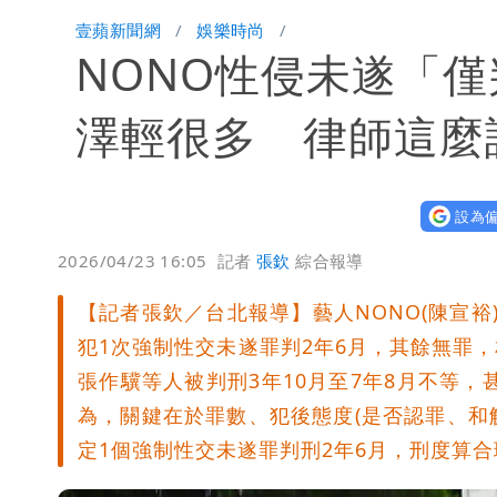
慈濟遭詐10.6億！網紅揪聲明「疑點
壹蘋新聞網
娛樂時尚
NONO性侵未遂「
蔣萬安民調只贏5％「現任優勢去哪？
97萬網紅「肥大叔」驚傳猝逝！最後
澤輕很多 律師這麼
慈濟被騙10億！陳時中一語成讖 王
設為偏
蔡英文變「台東蔡主委」嚇壞一堆人！
2026/04/23 16:05
記者
張欽
綜合報導
【記者張欽／台北報導】藝人NONO(陳宣
犯1次強制性交未遂罪判2年6月，其餘無罪
張作驥等人被判刑3年10月至7年8月不等，
為，關鍵在於罪數、犯後態度(是否認罪、和解
定1個強制性交未遂罪判刑2年6月，刑度算合