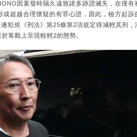
NONO因案發時隔久遠致諸多跡證滅失，在僅有
形成超越合理懷疑的有罪心證，因此，檢方起訴
遂犯依《刑法》第25條第2項規定得減輕其刑，
果於客觀上呈現較輕2的態勢。