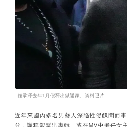
鈕承澤去年1月假釋出獄返家。資料照片
近年來國內多名男藝人深陷性侵醜聞而事
分，謊稱能幫出專輯、或在MV中擔任女