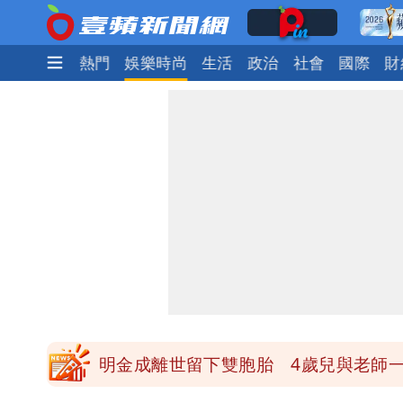
最新
焦點
熱門
娛樂時尚
生活
政治
社會
國際
財
慈濟被騙10億！陳時中一語成讖 王
蔡英文變「台東蔡主委」嚇壞一堆人！
白海豚颱風攪局父親節！明雨量「紅
女律師詐慈濟10億 坐擁232公斤黃
明金成離世留下雙胞胎 4歲兒與老師
演習登場！搭雙鐵、航班3大注意事項