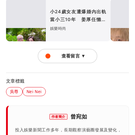
小24歲女友遭爆婚內出軌
當小三10年 姜厚任懶理
反嗆爆料者「頭腦有問題」
娛樂時尚
查看留言 ▼
文章標籤
吳尊
Nei Nei
曾宛如
作者簡介
投入娛樂新聞工作多年，長期觀察演藝圈發展及變化，