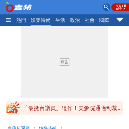
焦點
熱門
娛樂時尚
生活
政治
社會
國際
財經股
「最挺台議員」遺作！美參院通過制裁
案 重課俄羅斯500%關稅
「白海豚」雨炸8縣市！逼近台灣恐擺
盪 這幾區飆豪雨
「最挺台議員」遺作！美參院通過制裁
案 重課俄羅斯500%關稅
「白海豚」雨炸8縣市！逼近台灣恐擺
壹蘋新聞網
娛樂時尚