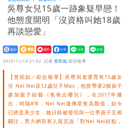
吳尊女兒15歲一跡象疑早戀！
盪 這幾區飆豪雨
他態度開明「沒資格叫她18歲
再談戀愛」
設為
贊助
我要
偏好
壹蘋
爆料
2025/11/16 21:02
記者
曾宛如
綜合報導
【曾宛如／綜合報導】吳尊與老婆育有15歲女
兒 Nei Nei及12歲兒子Max，他曾帶著2個孩子
參加親子綜藝《爸爸去哪兒》，在2017年播
出，時隔8年，Nei Nei遺傳星爸高顏值，如今
已經是美少女，她日前被發現與一位男孩子互相
關注，男方網頁有人留言說「對Nei Nei好點，