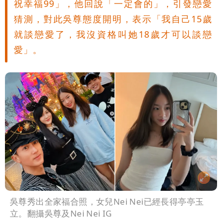
祝幸福99」，他回說「一定會的」，引發戀愛
猜測，對此吳尊態度開明，表示「我自己15歲
就談戀愛了，我沒資格叫她18歲才可以談戀
愛」。
吳尊秀出全家福合照，女兒Nei Nei已經長得亭亭玉
立。翻攝吳尊及Nei Nei IG