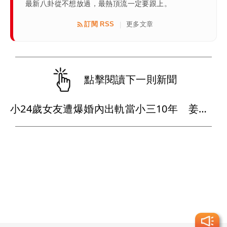
最新八卦從不想放過，最熱頂流一定要跟上。
訂閱 RSS
更多文章
|
點擊閱讀下一則新聞
小24歲女友遭爆婚內出軌當小三10年 姜厚任懶理反嗆爆料者「頭腦有問題」