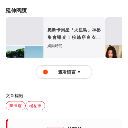
延伸閱讀
奧斯卡男星「火星島」神祕
集會曝光！粉絲穿白衣朝
拜 邪教疑雲再起
娛樂時尚
查看留言 ▼
文章標籤
陳澤耀
楊祐寧