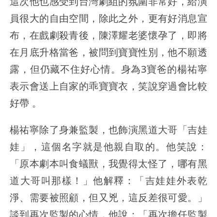
這次他也感受到台灣劇組的氛圍非常好，給演
員很大的自由空間，除此之外，更有好消息宣
布，在戲劇殺青後，陳澤耀老婆懷孕了，即將
在月底升格當爸，被問到寶寶性別，他不願透
露，但仍藏不住好心情。身為3寶爸的楊祐寧
表示會送上自家的乖寶寶衣，笑說穿過會比較
好帶 。
楊祐寧除了身兼監製，也飾演黑道大哥「吉娃
娃」，這個名字就是他親自取的。他笑說：
「原本劇本叫食蟻獸，我覺得太怪了，哪有黑
道大哥叫那樣！」他解釋：「吉娃娃外表乾
淨、需要被照顧，但又兇，這反差很可愛。」
談到再次監製的心情，他說：「再次擔任監製