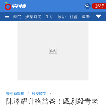
焦點
熱門
娛樂時尚
生活
政治
社會
國際
財經股
壹蘋新聞網
娛樂時尚
陳澤耀升格當爸！戲劇殺青老