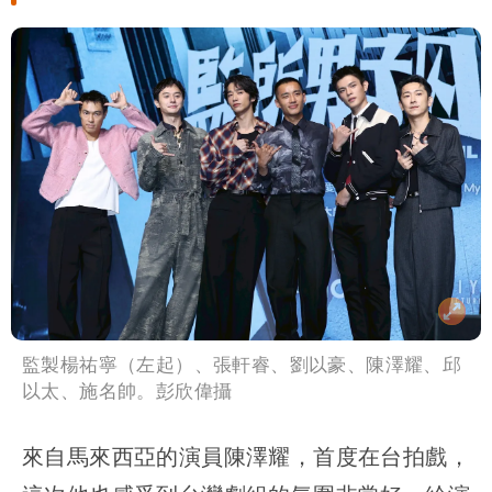
監製楊祐寧（左起）、張軒睿、劉以豪、陳澤耀、邱
以太、施名帥。彭欣偉攝
來自馬來西亞的演員陳澤耀，首度在台拍戲，