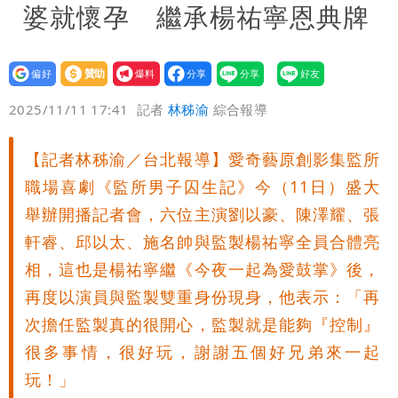
婆就懷孕 繼承楊祐寧恩典牌
設為
贊助
我要
偏好
壹蘋
爆料
2025/11/11 17:41
記者
林秭渝
綜合報導
【記者林秭渝／台北報導】愛奇藝原創影集監所
職場喜劇《監所男子囚生記》今（11日）盛大
舉辦開播記者會，六位主演劉以豪、陳澤耀、張
軒睿、邱以太、施名帥與監製楊祐寧全員合體亮
相，這也是楊祐寧繼《今夜一起為愛鼓掌》後，
再度以演員與監製雙重身份現身，他表示：「再
次擔任監製真的很開心，監製就是能夠『控制』
很多事情，很好玩，謝謝五個好兄弟來一起
玩！」