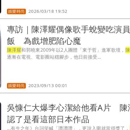
2026/03/18 19:52
娛樂時尚
專訪｜陳澤耀偶像歌手蛻變吃演
飯 為戲增肥陷心魔
陳澤耀
和郭曉東2009年以2人團體「東于哲」進軍歌壇，
逐漸在電視、電影圈站穩腳步，他日前接受...
2023/09/13 00:01
娛樂時尚
吳慷仁大爆李心潔給他看A片 陳
認了是看這部日本作品
...有生之年》台詞笑喊「讚讚讚」，更說入圍就當得獎了，