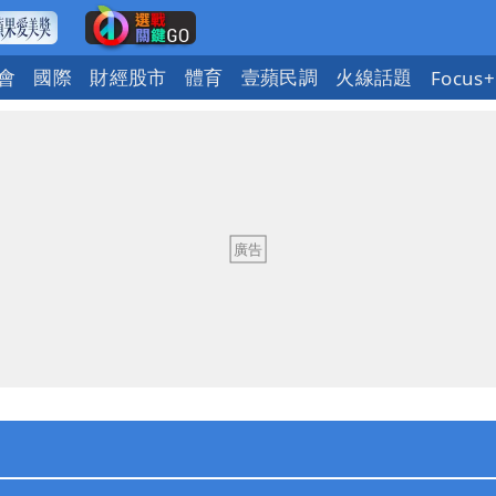
會
國際
財經股市
體育
壹蘋民調
火線話題
Focus+