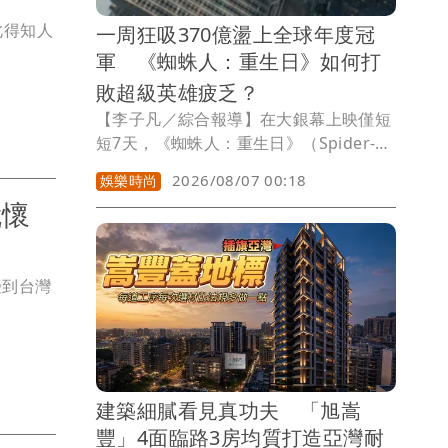
此得知人
一周狂吸370億盪上全球年度冠
軍 《蜘蛛人：重生日》如何打
敗超級英雄疲乏？
【李子凡／綜合報導】在大銀幕上映僅短
短7天，《蜘蛛人：重生日》（Spider-
Man: Brand New Day）便超越《玩具總
2026/08/07 00:18
娛樂時尚
動員5》，以11.55億美元(約371億元台
就懷
幣)全球票房登上今年年度冠軍，也替近
年陷入低潮的超級英雄電影市場注入一劑
強心針。
受到台灣
建築細膩看見真功夫 「旭嵩
豐」4面臨路3房均質打造亞灣耐