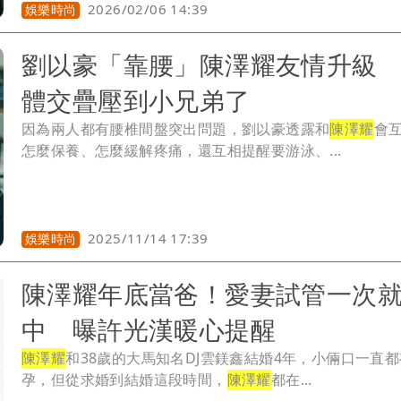
2026/02/06 14:39
娛樂時尚
劉以豪「靠腰」陳澤耀友情升級
體交疊壓到小兄弟了
因為兩人都有腰椎間盤突出問題，劉以豪透露和
陳澤耀
會
怎麼保養、怎麼緩解疼痛，還互相提醒要游泳、...
2025/11/14 17:39
娛樂時尚
陳澤耀年底當爸！愛妻試管一次
中 曝許光漢暖心提醒
陳澤耀
和38歲的大馬知名DJ雲鎂鑫結婚4年，小倆口一直
孕，但從求婚到結婚這段時間，
陳澤耀
都在...