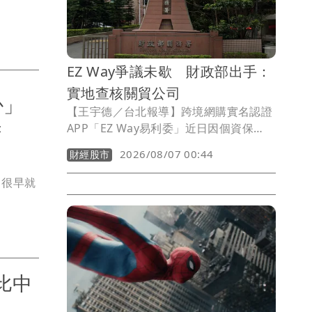
分至3時正式實施。
EZ Way爭議未歇 財政部出手：
實地查核關貿公司
掛」
【王宇德／台北報導】跨境網購實名認證
芳
APP「EZ Way易利委」近日因個資保
護、營運模式及收費機制引發爭議。財政
2026/08/07 00:44
財經股市
部關務署表示，關貿網路公司依法可自行
建置EZ Way提供線上委任服務，無須海
，很早就
關授權或簽訂營運契約。不過，針對外界
關切的個資安全，關務署將要求關貿公司
提出個資保護措施，並辦理實地查核；至
於官方委託經營及統一收費等建議，也將
於3個月內完成檢討報告。
比中