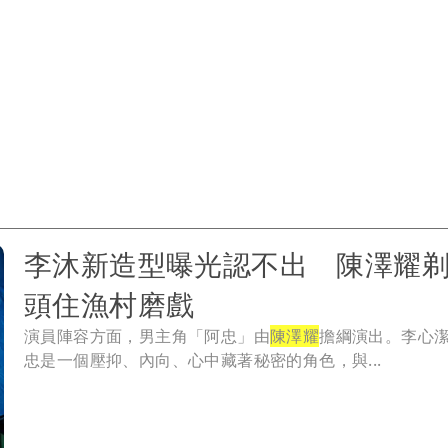
李沐新造型曝光認不出 陳澤耀
頭住漁村磨戲
演員陣容方面，男主角「阿忠」由
陳澤耀
擔綱演出。李心
忠是一個壓抑、內向、心中藏著秘密的角色，與...