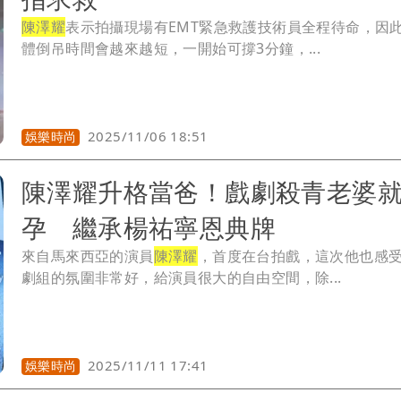
陳澤耀
表示拍攝現場有EMT緊急救護技術員全程待命，因
體倒吊時間會越來越短，一開始可撐3分鐘，...
2025/11/06 18:51
娛樂時尚
陳澤耀升格當爸！戲劇殺青老婆
孕 繼承楊祐寧恩典牌
來自馬來西亞的演員
陳澤耀
，首度在台拍戲，這次他也感
劇組的氛圍非常好，給演員很大的自由空間，除...
2025/11/11 17:41
娛樂時尚