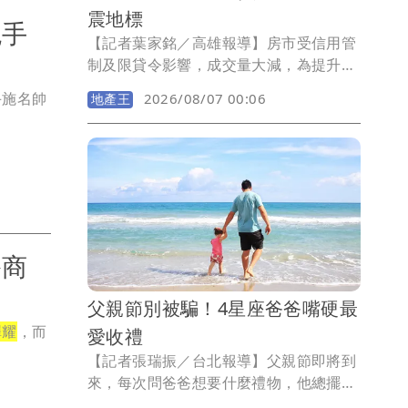
震地標
兇手
【記者葉家銘／高雄報導】房市受信用管
制及限貸令影響，成交量大減，為提升買
氣，市場充斥著琳琅滿目行銷手法，然而
手施名帥
2026/08/07 00:06
地產王
對購屋族而言，買房非買菜，如何將預算
放在對的標的物，地段是否具獨特性，產
品力能否保值抗跌，更重要的建商品牌能
否禁得起時間淬鍊，才是購屋依據。在高
雄建商中主打「量少質精」嵩豐建設，延
續過去推案特點，首跨南高雄就選在亞灣
「萬家福量販光華店」旁，推出大樓成屋
諮商
案「旭嵩豐」，基地4面臨路，單層4戶均
邊間，九宮格結構搭配日本住友制震，戶
數單純、最適規模、頂規建材，購屋一次
父親節別被騙！4星座爸爸嘴硬最
到位。
澤耀
，而
愛收禮
【記者張瑞振／台北報導】父親節即將到
來，每次問爸爸想要什麼禮物，他總擺著
手說千萬別破費，但要是真的兩手空空回