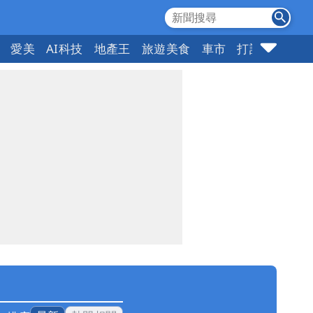
愛美
AI科技
地產王
旅遊美食
車市
打詐
指標企