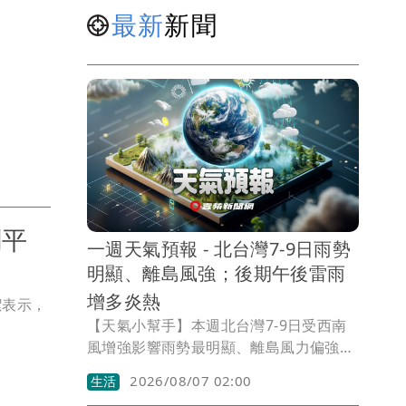
最新
新聞
剃平
一週天氣預報 - 北台灣7-9日雨勢
明顯、離島風強；後期午後雷雨
增多炎熱
潔表示，
【天氣小幫手】本週北台灣7-9日受西南
風增強影響雨勢最明顯、離島風力偏強，
後期各地午後雷雨趨增且悶熱炎熱
2026/08/07 02:00
生活