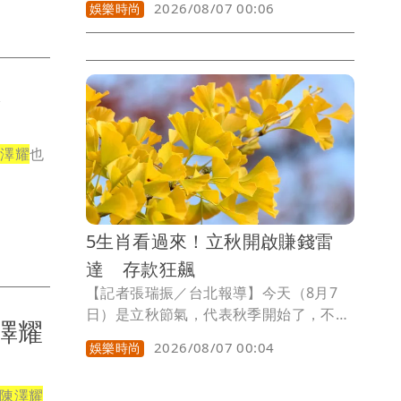
2026/08/07 00:06
娛樂時尚
家，過幾天絕對會發現他臉臭得像苦瓜，
許多爸爸表面裝作毫不在乎，心底卻超級
期待孩子準備的驚喜，小孟塔羅雲蔚老師
揭露以下4個星座爸爸，嘴硬程度無人能
員
及，內心戲更是多到可以拿奧斯卡獎，今
年千萬別再被他們假裝大氣的台詞騙啦。
陳澤耀
也
5生肖看過來！立秋開啟賺錢雷
達 存款狂飆
【記者張瑞振／台北報導】今天（8月7
日）是立秋節氣，代表秋季開始了，不
澤耀
過，因台灣氣候依然炎熱，常有「秋老
2026/08/07 00:04
娛樂時尚
虎」的現象，後續天氣才會漸漸轉涼，而
夏日熱浪漸退，微涼的秋風帶來豐收氣
陳澤耀
息，秋天本就是收割好時節，套用在錢包