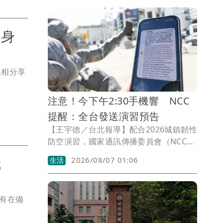
 身
互相分享
注意！今下午2:30手機響 NCC
提醒：全台發送演習預告
【王宇德／台北報導】配合2026城鎮韌性
防空演習，國家通訊傳播委員會（NCC）
今（7）日下午2時30分將透過災防告警細
就
2026/08/07 01:06
生活
胞廣播（CBS），向全台手機發送「行動
網路降速演練」預告訊息，提醒民眾收到
警示不用驚慌。此次演習首度納入行動網
都有在備
路降速測試，中部地區將於下週一8月10
日、北部地區下週四8月13日下午2時30