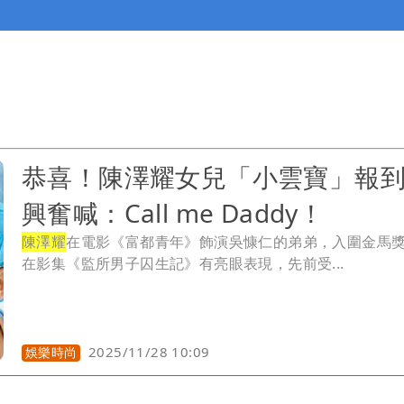
恭喜！陳澤耀女兒「小雲寶」
興奮喊：Call me Daddy！
陳澤耀
在電影《富都青年》飾演吳慷仁的弟弟，入圍金馬
在影集《監所男子囚生記》有亮眼表現，先前受...
2025/11/28 10:09
娛樂時尚