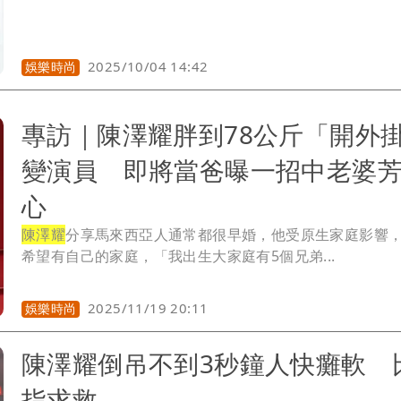
2025/10/04 14:42
娛樂時尚
專訪｜陳澤耀胖到78公斤「開外
變演員 即將當爸曝一招中老婆
心
陳澤耀
分享馬來西亞人通常都很早婚，他受原生家庭影響
希望有自己的家庭，「我出生大家庭有5個兄弟...
2025/11/19 20:11
娛樂時尚
陳澤耀倒吊不到3秒鐘人快癱軟 
指求救