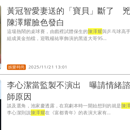
黃冠智愛妻送的「寶貝」斷了 
陳澤耀臉色發白
這場熱鬧的桌球賽，由戲裡試體保生的
陳澤耀
與乒乓球高
組成黃金拍檔，迎戰楊祐寧飾演的黑道大哥95...
2025/11/21 13:01
娛樂時尚
李心潔當監製不演出 曝請情緒
師原因
談及選角，池家慶透露，在寫劇本時一開始想到的就是
陳
李心潔則說
陳澤耀
在《富都青年》的表演大家有...