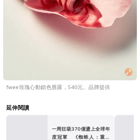
fwee玫瑰心動鎖色唇露，540元。品牌提供
延伸閱讀
一周狂吸370億盪上全球年
度冠軍 《蜘蛛人：重生