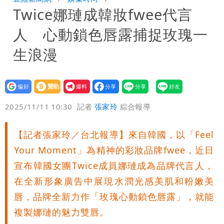
Twice娜璉成韓妝fwee代言
「終於能交代」 捐500萬獎學金延續愛
白海豚颱風逼近！鄭明典示警「恐遇黑潮
人 心動鎖色唇露捕捉玫瑰一
變強」 路徑分歧藏警訊：不利強度維持
生浪漫
設為
贊助
我要
偏好
壹蘋
爆料
2025/11/11 10:30
記者
張家玲
綜合報導
【記者張家玲／台北報導】來自韓國，以「Feel
Your Moment」為精神的彩妝品牌fwee，近日
宣布韓國女團Twice成員娜璉成為品牌代言人，
在全新形象廣告中展現水潤光感美肌和粉嫩美
唇，品牌全新力作「玫瑰心動鎖色唇露」，就能
複製娜璉的魅力雙唇。