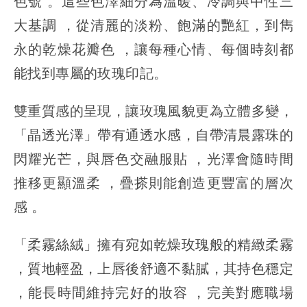
色號 。這些色澤細分為溫暖、冷調與中性三
大基調 ，從清麗的淡粉、飽滿的艷紅，到雋
永的乾燥花瓣色 ，讓每種心情、每個時刻都
能找到專屬的玫瑰印記。
雙重質感的呈現，讓玫瑰風貌更為立體多變，
「晶透光澤」帶有通透水感，自帶清晨露珠的
閃耀光芒，與唇色交融服貼 ，光澤會隨時間
推移更顯溫柔 ，疊搽則能創造更豐富的層次
感 。
「柔霧絲絨」擁有宛如乾燥玫瑰般的精緻柔霧
，質地輕盈，上唇後舒適不黏膩，其持色穩定
，能長時間維持完好的妝容 ，完美對應職場