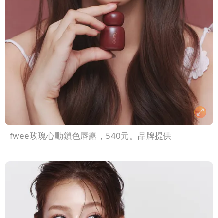
fwee玫瑰心動鎖色唇露，540元。品牌提供