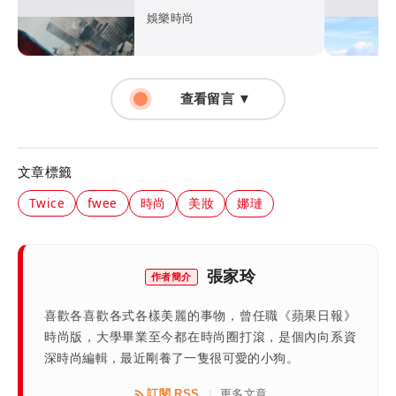
日》如何打敗超級英雄疲
娛樂時尚
乏？
查看留言 ▼
文章標籤
Twice
fwee
時尚
美妝
娜璉
張家玲
作者簡介
喜歡各喜歡各式各樣美麗的事物，曾任職《蘋果日報》
時尚版，大學畢業至今都在時尚圈打滾，是個內向系資
深時尚編輯，最近剛養了一隻很可愛的小狗。
訂閱 RSS
更多文章
|