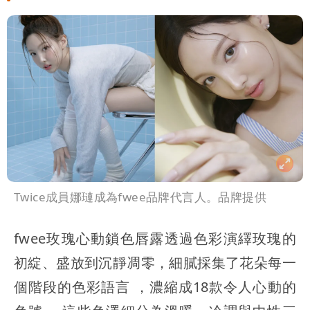
Twice成員娜璉成為fwee品牌代言人。品牌提供
fwee玫瑰心動鎖色唇露透過色彩演繹玫瑰的
初綻、盛放到沉靜凋零，細膩採集了花朵每一
個階段的色彩語言 ，濃縮成18款令人心動的