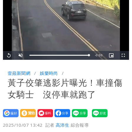
炸開扁
白海豚發威！內褲掛陽台被吹走 議員神
回1句笑翻10萬人
白海豚不放假「跟巴威差別在這裡」 蔣
萬安：這很清楚標準一致
Remaining
-
0:00
Loaded
:
Replay
Unmute
Picture-
Fullsc
100.00%
in-
Picture
TimeÂ
壹蘋新聞網
娛樂時尚
黃子佼肇逃影片曝光！車撞傷
女騎士 沒停車就跑了
設為
贊助
我要
偏好
壹蘋
爆料
2025/10/07 13:42
記者
高沛生
綜合報導