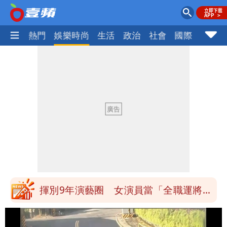
焦點
熱門
娛樂時尚
生活
政治
社會
國際
財經股
白海豚發威！內褲掛陽台被吹走 議員神
回1句笑翻10萬人
白海豚不放假「跟巴威差別在這裡」 蔣
萬安：這很清楚標準一致
館長打3劑高端疫苗諷刺「生理食鹽
水」 王浩宇揚言告發
「琵鷺」颱風生成！三颱共舞路徑曝光
揮別9年演藝圈 女演員當「全職運將」
公布收入比拍戲賺更多
他二刷《蜘蛛人》一路劇透 周圍觀眾氣