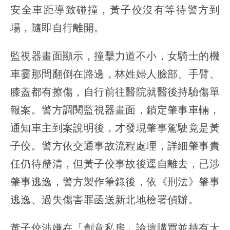
安全車距導致碰撞，黃子佼沒有等待警方到
場，隨即自行離開。
監視器畫面顯示，撞擊力道不小，女騎士的機
車霎那間翻倒在路邊，林姓婦人臉部、手臂、
膝蓋都有擦傷，自行前往醫院就醫後持驗傷單
報案。警方調閱監視器畫面，鎖定肇事車輛，
通知車主到案說明後，才發現肇事駕駛竟是黃
子佼。警方依交通事故流程處理，詳細肇事責
任仍待釐清，但黃子佼事故後逕自離去，已涉
肇事逃逸，警方製作筆錄後，依《刑法》肇事
逃逸、過失傷害罪函送新北地檢署偵辦。
黃子佼涉嫌在「創意私房」論壇購買並持有大