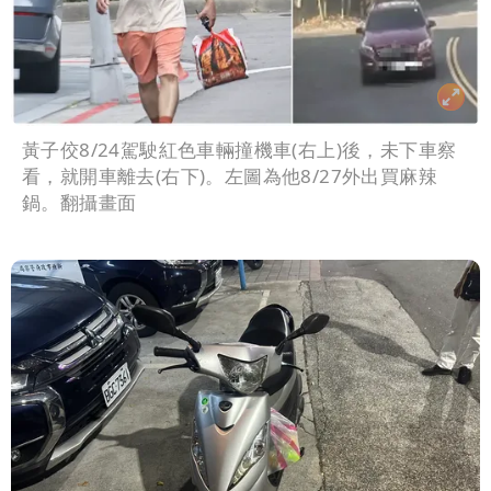
黃子佼8/24駕駛紅色車輛撞機車(右上)後，未下車察
看，就開車離去(右下)。左圖為他8/27外出買麻辣
鍋。翻攝畫面