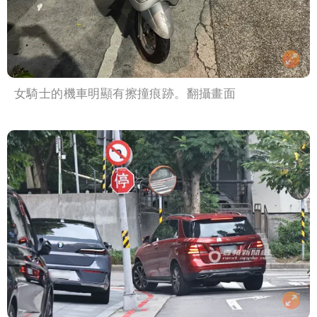
女騎士的機車明顯有擦撞痕跡。翻攝畫面