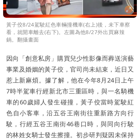
黃子佼8/24駕駛紅色車輛撞機車(右上)後，未下車察
看，就開車離去(右下)。左圖為他8/27外出買麻辣
鍋。翻攝畫面
因向「創意私房」購買兒少性影像而葬送演藝
事業及婚姻的黃子佼，官司尚未結束，近日又
惹上新麻煩。據了解，他在今年8月24日上午
7時半駕車行經新北市三重區時，與一名騎機
車的60歲婦人發生碰撞，黃子佼當時駕駛紅
色自小客車，沿五谷王南街往重新路方向行
駛，行經五谷王南街46巷口時，與同向行駛
的林姓女騎士發生擦撞。初步研判疑因未保持