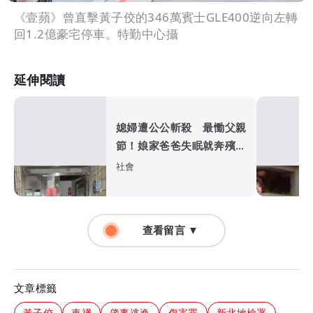
《壹蘋》曾直擊黃子佼的346萬賓士GLE400逆向左轉
回1.2億豪宅停車。特勤中心攝
延伸閱讀
媳婦遭公公斬殺 最慟父親
節！娘家爸爸失眠就奔殯儀
館...
社會
查看留言 ▼
文章標籤
黃子佼
車禍
肇事逃逸
傷害罪
新北地檢署