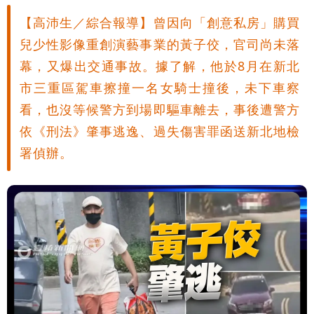
【高沛生／綜合報導】曾因向「創意私房」購買
兒少性影像重創演藝事業的黃子佼，官司尚未落
幕，又爆出交通事故。據了解，他於8月在新北
市三重區駕車擦撞一名女騎士撞後，未下車察
看，也沒等候警方到場即驅車離去，事後遭警方
依《刑法》肇事逃逸、過失傷害罪函送新北地檢
署偵辦。