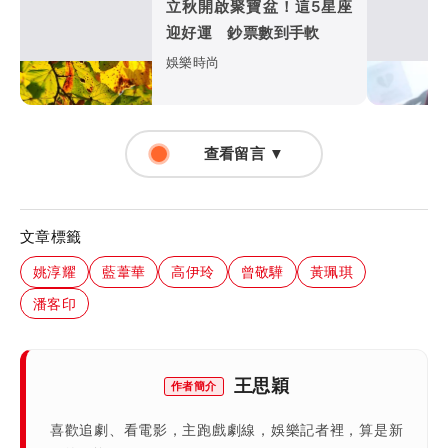
立秋開啟聚寶盆！這5星座
迎好運 鈔票數到手軟
娛樂時尚
查看留言 ▼
文章標籤
姚淳耀
藍葦華
高伊玲
曾敬驊
黃珮琪
潘客印
王思穎
作者簡介
喜歡追劇、看電影，主跑戲劇線，娛樂記者裡，算是新