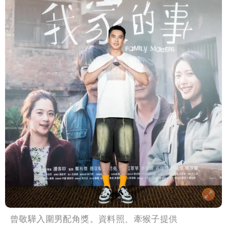
曾敬驊入圍男配角獎。資料照、牽猴子提供