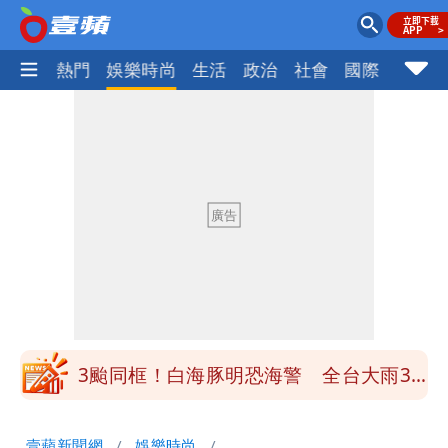
焦點
熱門
娛樂時尚
生活
政治
社會
國際
財經股
道瓊再創新高！SpaceX「財報失速」蒸
發7兆 台積電ADR收小黑
3颱同框！白海豚明恐海警 全台大雨3
天「這區下到紫爆」
伊朗撂話美盟友：快勸川普停手！否則報
復
道瓊再創新高！SpaceX「財報失速」蒸
發7兆 台積電ADR收小黑
3颱同框！白海豚明恐海警 全台大雨3
天「這區下到紫爆」
壹蘋新聞網
娛樂時尚