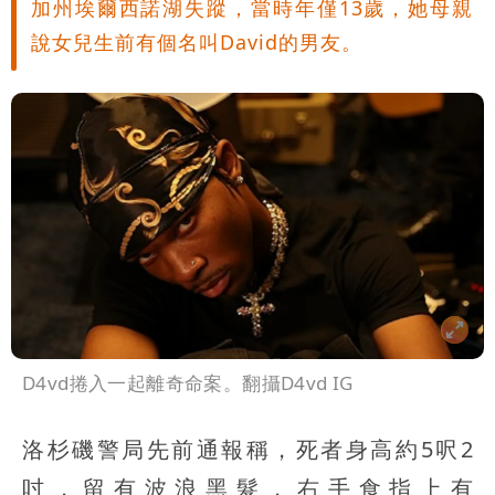
加州埃爾西諾湖失蹤，當時年僅13歲，她母親
說女兒生前有個名叫David的男友。
D4vd捲入一起離奇命案。翻攝D4vd IG
洛杉磯警局先前通報稱，死者身高約5呎2
吋，留有波浪黑髮，右手食指上有