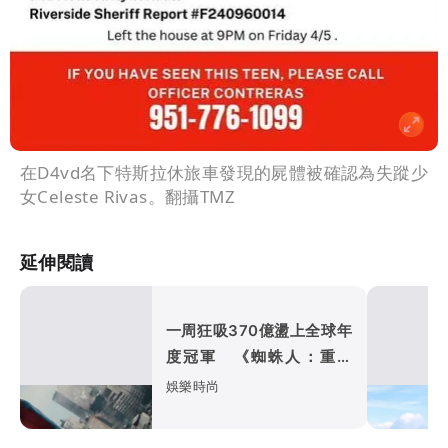
在D4vd名下特斯拉休旅車發現的屍體被確認為失蹤少
女Celeste Rivas。翻攝TMZ
延伸閱讀
一周狂吸370億盪上全球年
度冠軍 《蜘蛛人：重生
日》如何打敗超級英雄疲
娛樂時尚
乏？