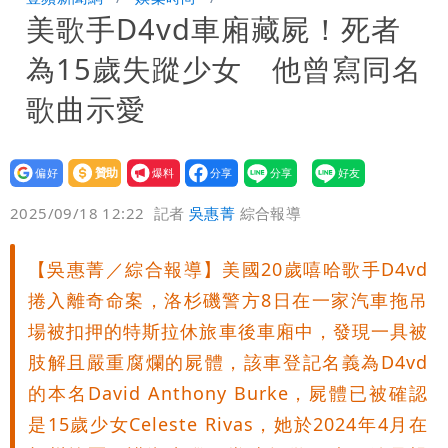
美歌手D4vd車廂藏屍！死者
「終於能交代」 捐500萬獎學金延續愛
白海豚颱風逼近！鄭明典示警「恐遇黑潮
為15歲失蹤少女 他曾寫同名
變強」 路徑分歧藏警訊：不利強度維持
歌曲示愛
設為
贊助
我要
偏好
壹蘋
爆料
2025/09/18 12:22
記者
吳惠菁
綜合報導
【吳惠菁／綜合報導】美國20歲嘻哈歌手D4vd
捲入離奇命案，洛杉磯警方8日在一家汽車拖吊
場被扣押的特斯拉休旅車後車廂中，發現一具被
肢解且嚴重腐爛的屍體，該車登記名義為D4vd
的本名David Anthony Burke，屍體已被確認
是15歲少女Celeste Rivas，她於2024年4月在