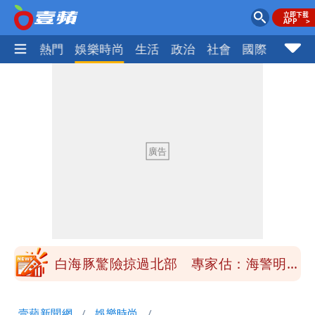
焦點
熱門
娛樂時尚
生活
政治
社會
國際
財經股
「楊承勳」名字終於公開！被害人父淚喊
「終於能交代」 捐500萬獎學金延續愛
白海豚颱風逼近！鄭明典示警「恐遇黑潮
變強」 路徑分歧藏警訊：不利強度維持
高希均辭世享耆壽90歲 畢生推動閱讀
與進步觀念
內馬爾開到「寶可夢神包」後徹底入坑
砸重金再買一整桌卡盒
白海豚驚險掠過北部 專家估：海警明發
布 陸警可能相對低
「楊承勳」名字終於公開！被害人父淚喊
壹蘋新聞網
娛樂時尚