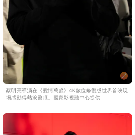
蔡明亮導演在《愛情萬歲》4K數位修復版世界首映現
場感動得熱淚盈眶。國家影視聽中心提供