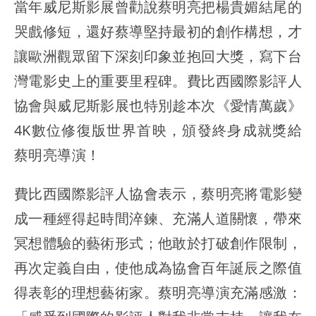
當年威尼斯影展曾勸說蔡明亮把楊貴媚結尾的
哭戲修短，還好蔡導堅持最初的創作構想，才
讓歐洲觀眾留下深刻印象並抱回大獎，寫下台
灣電影史上的重要里程碑。費比西國際影評人
協會與威尼斯影展也特別趁本次《愛情萬歲》
4K數位修復版世界首映，頒發終身成就獎給
蔡明亮導演！
費比西國際影評人協會表示，蔡明亮將電影變
成一種經得起時間淬鍊、充滿人道關懷，帶來
冥想體驗的藝術形式；他敢於打破創作限制，
再次定義自由，使他成為協會百年誕辰之際值
得表彰的理想藝術家。蔡明亮導演充滿感激：