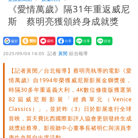
《愛情萬歲》隔31年重返威尼
10.6億顧問費決策過程在哪
斯 蔡明亮獲頒終身成就獎
設為
贊助
我要
偏好
壹蘋
爆料
2025/09/04 16:05
記者
黃閔
綜合報導
【記者黃閔／台北報導】蔡明亮執導的電影《愛
情萬歲》自1994年榮獲威尼斯影展金獅獎後，
時隔30多年重返義大利，4K數位修復版獲選第
82屆威尼斯影展「經典單元（Venice
Classics）」，並於昨（3）日於影展進行全球
首映，當天費比西國際影評人協會更頒發終生成
就獎給蔡導。影視聽中心董事長褚明仁與演員李
康生亦親自出席活動。