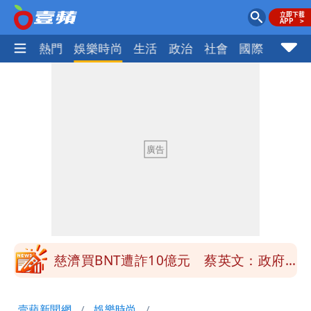
焦點
熱門
娛樂時尚
生活
政治
社會
國際
財經股
慈濟買BNT遭詐10億元 蔡英文：政府
很多謹慎判斷當時未被理解
「慈濟別想躲在受害者3字後面」 她：
10.6億顧問費決策過程在哪
當年缺疫苗缺快篩缺口罩 王鴻薇：陳時
中哪來勇氣要別人道歉
兆基風暴！前董座李建成移送北檢 是否
聲押？交保？複訊後揭曉
慈濟買BNT遭詐10億元 蔡英文：政府
很多謹慎判斷當時未被理解
「慈濟別想躲在受害者3字後面」 她：
壹蘋新聞網
娛樂時尚