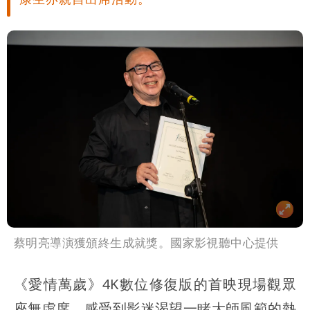
蔡明亮導演獲頒終生成就獎。國家影視聽中心提供
《愛情萬歲》4K數位修復版的首映現場觀眾
座無虛席、感受到影迷渴望一睹大師風範的熱