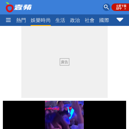
焦點
熱門
娛樂時尚
生活
政治
社會
國際
財經股