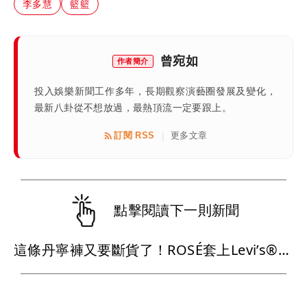
李多慧
籃籃
曾宛如
作者簡介
投入娛樂新聞工作多年，長期觀察演藝圈發展及變化，
最新八卦從不想放過，最熱頂流一定要跟上。
訂閱 RSS
更多文章
|
點擊閱讀下一則新聞
這條丹寧褲又要斷貨了！ROSÉ套上Levi’s®腰細、腿長有夠燒