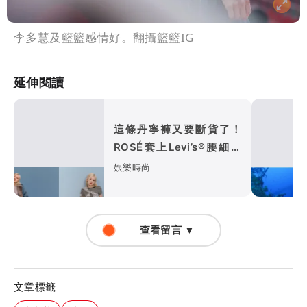
李多慧及籃籃感情好。翻攝籃籃IG
延伸閱讀
這條丹寧褲又要斷貨了！
ROSÉ套上Levi’s®腰細、
腿長有夠燒
娛樂時尚
查看留言 ▼
文章標籤