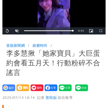
Remaining
-
0:00
Loaded
:
Replay
Unmute
Picture-
Fullsc
100.00%
in-
Picture
TimeÂ
壹蘋新聞網
娛樂時尚
李多慧揪「她家寶貝」大巨蛋
約會看五月天！行動粉碎不合
謠言
設為
贊助
我要
偏好
壹蘋
爆料
2025/07/13 18:14
記者
曾宛如
綜合報導