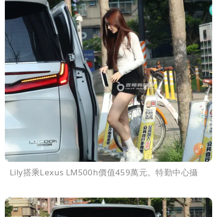
Lily搭乘Lexus LM500h價值459萬元。特勤中心攝