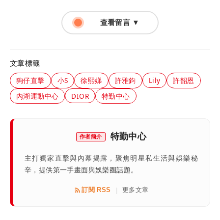
查看留言 ▼
文章標籤
狗仔直擊
小S
徐熙娣
許雅鈞
Lily
許韶恩
內湖運動中心
DIOR
特勤中心
特勤中心
作者簡介
主打獨家直擊與內幕揭露，聚焦明星私生活與娛樂秘
辛，提供第一手畫面與娛樂圈話題。
訂閱 RSS
更多文章
|