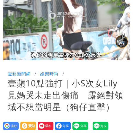
男裁判勒令女選手「解衣」檢查
他二刷《蜘蛛人》一路劇透 周圍觀眾氣
炸開扁
Loaded
:
Unmute
46.86%
壹蘋新聞網
娛樂時尚
壹蘋10點強打｜小S次女Lily
見媽哭未走出傷痛 露絕對領
域不想當明星（狗仔直擊）
設為
贊助
我要