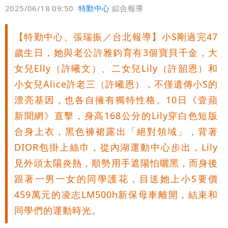
偏好
壹蘋
爆料
2025/06/18 09:50
特勤中心
綜合報導
【特勤中心、張瑞振／台北報導】小S剛過完47
歲生日，她與老公許雅鈞育有3個寶貝千金，大
女兒Elly（許曦文）、二女兒Lily（許韶恩）和
小女兒Alice許老三（許曦恩），不僅遺傳小S的
漂亮基因，也各自擁有獨特性格。10日《壹蘋
新聞網》直擊，身高168公分的Lily穿白色短版
合身上衣，黑色褲裙露出「絕對領域」，背著
DIOR包掛上絲巾，從內湖運動中心步出，Lily
見外頭太陽炎熱，順勢用手遮陽怕曬黑，而身後
跟著一男一女的同學護花，目送她上小S要價
459萬元的凌志LM500h新保母車離開，結束和
同學們的運動時光。