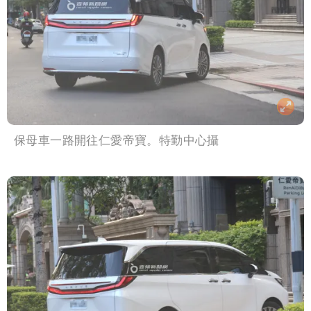
保母車一路開往仁愛帝寶。特勤中心攝