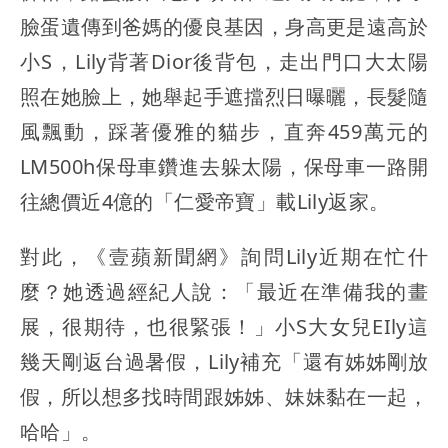
臉蛋遺傳到爸媽的優良基因，身高更是遠高於
小S，Lily背著Dior後背包，走出門口大太陽
照在她臉上，她舉起手遮擋烈日曝曬，長髮隨
風飄動，踩著優雅的貓步，直奔459萬元的
LM500h保母車鑽進去躲太陽，保母車一路開
往總價近4億的「仁愛帝寶」載Lily返家。
對此，《壹蘋新聞網》詢問Lily近期在忙什
麼？她透過經紀人說：「最近在準備我的畫
展，很期待，也很緊張！」小S大女兒EIly這
幾天剛返台過暑假，Lily補充「還有姊姊剛放
假，所以想多找時間跟姊姊、妹妹黏在一起，
哈哈」。