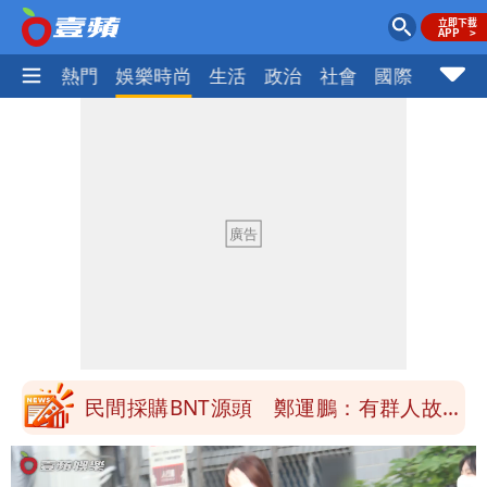
焦點
熱門
娛樂時尚
生活
政治
社會
國際
財經股
女生一對A錯了嗎？環法女子自由車賽
男裁判勒令女選手「解衣」檢查
他二刷《蜘蛛人》一路劇透 周圍觀眾氣
炸開扁
白海豚發威！內褲掛陽台被吹走 議員神
回1句笑翻10萬人
桃園又要大停水！最長一早到晚上七點都
沒水用
民間採購BNT源頭 鄭運鵬：有群人故意
「洗腦台灣人兩觀念」
女生一對A錯了嗎？環法女子自由車賽