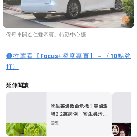
保母車開進仁愛帝寶。特勤中心攝
🔴推薦看【Focus+深度專頁】－〈10點強
打〉
延伸閱讀
吃生菜爆致命危機！美國激
增2.2萬病例 寄生蟲污染
惹禍（壹蘋10點強打）
國際