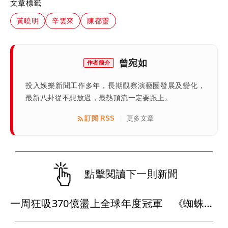
文章標籤
黃曉明
辛雲來
陳都靈
曾宛如
作者簡介
投入娛樂新聞工作多年，長期觀察演藝圈發展及變化，
最新八卦從不想放過，最熱頂流一定要跟上。
訂閱 RSS
更多文章
|
點擊閱讀下一則新聞
一周狂吸370億盪上全球年度冠軍 《蜘蛛人：重生日》如何打敗超級英雄疲乏？