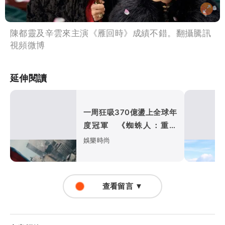
陳都靈及辛雲來主演《雁回時》成績不錯。翻攝騰訊
視頻微博
延伸閱讀
一周狂吸370億盪上全球年
度冠軍 《蜘蛛人：重生
日》如何打敗超級英雄疲
娛樂時尚
乏？
查看留言 ▼