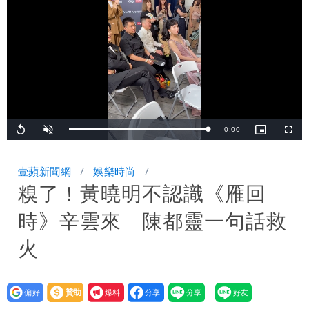
Remaining
-
0:00
Loaded
:
Replay
Unmute
Picture-
Fullsc
100.00%
in-
Picture
TimeÂ
壹蘋新聞網
娛樂時尚
糗了！黃曉明不認識《雁回
時》辛雲來 陳都靈一句話救
火
設為
贊助
我要