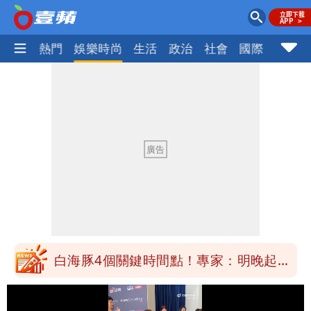
焦點
熱門
娛樂時尚
生活
政治
社會
國際
財經股
白海豚最快下午海警！大雨襲7縣市 明
恐發陸警
白海豚4個關鍵時間點！專家：明晚起風
雨最大
老公外遇修復內幕！欣西亞曬牽手照「2
人身體卻僵硬」
白海豚最快下午海警！大雨襲7縣市 明
恐發陸警
白海豚4個關鍵時間點！專家：明晚起風
雨最大