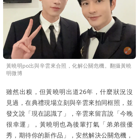
黃曉明po出與辛雲來合照，化解公關危機。翻攝黃曉
明微博
雖然出糗，但黃曉明出道26年，什麼狀況沒
見過，在典禮現場立刻與辛雲來拍同框照，並
發文說「現在認識了」，辛雲來留言說「今晚
很幸運」，黃曉明也為後輩打氣「弟弟很優
秀，期待你的新作品」，安然解決公關危機，