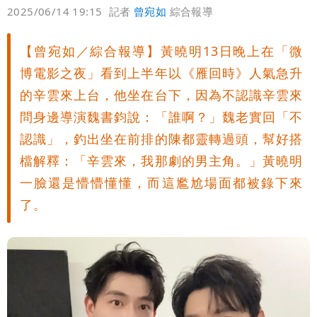
偏好
壹蘋
爆料
2025/06/14 19:15
記者
曾宛如
綜合報導
【曾宛如／綜合報導】黃曉明13日晚上在「微
博電影之夜」看到上半年以《雁回時》人氣急升
的辛雲來上台，他坐在台下，因為不認識辛雲來
問身邊導演魏書鈞說：「誰啊？」魏老實回「不
認識」，釣出坐在前排的陳都靈轉過頭，幫好搭
檔解釋：「辛雲來，我那劇的男主角。」黃曉明
一臉還是懵懵懂懂，而這尷尬場面都被錄下來
了。