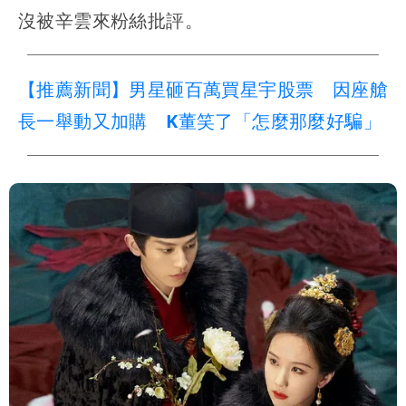
沒被辛雲來粉絲批評。
【推薦新聞】男星砸百萬買星宇股票 因座艙
長一舉動又加購 K董笑了「怎麼那麼好騙」