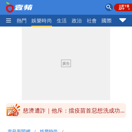
焦點
熱門
娛樂時尚
生活
政治
社會
國際
財經股
「民間買到1500萬劑BNT補疫苗缺
口」 徐巧芯：民進黨當年刻意阻擋
47歲婦腹痛就醫才知懷孕「1小時後生
了」 26歲女兒：震驚神奇
白海豚進逼！明日降雨熱區曝 今現37
度焚風
白海豚增強了！首波海警範圍曝光
慈濟遭詐｜他斥：擋疫苗首惡想洗成功臣
「當台灣人金魚腦？」
肥大叔猝逝！競爭對手「丟丟妹」13字
壹蘋新聞網
娛樂時尚