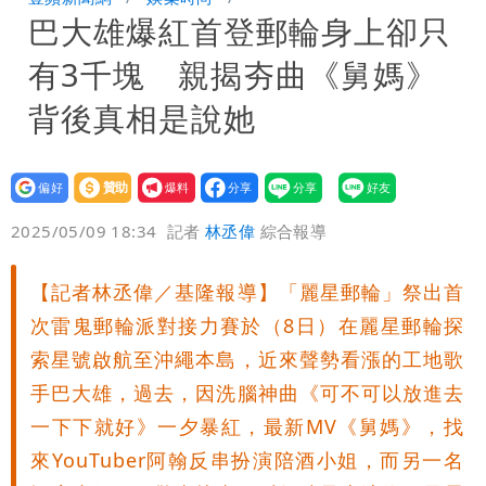
巴大雄爆紅首登郵輪身上卻只
悼念
Uber Eats違法偷錢！外送員得自己檢
有3千塊 親揭夯曲《舅媽》
舉 停用誰負責？
「民間買到1500萬劑BNT補疫苗缺
背後真相是說她
口」 徐巧芯：民進黨當年刻意阻擋
47歲婦腹痛就醫才知懷孕「1小時後生
設為
贊助
我要
了」 26歲女兒：震驚神奇
偏好
壹蘋
爆料
2025/05/09 18:34
記者
林丞偉
綜合報導
【記者林丞偉／基隆報導】「麗星郵輪」祭出首
次雷鬼郵輪派對接力賽於（8日）在麗星郵輪探
索星號啟航至沖繩本島，近來聲勢看漲的工地歌
手巴大雄，過去，因洗腦神曲《可不可以放進去
一下下就好》一夕暴紅，最新MV《舅媽》，找
來YouTuber阿翰反串扮演陪酒小姐，而另一名