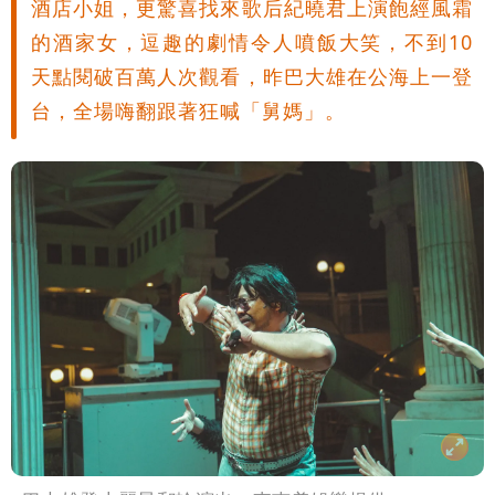
酒店小姐，更驚喜找來歌后紀曉君上演飽經風霜
的酒家女，逗趣的劇情令人噴飯大笑，不到10
天點閱破百萬人次觀看，昨巴大雄在公海上一登
台，全場嗨翻跟著狂喊「舅媽」。