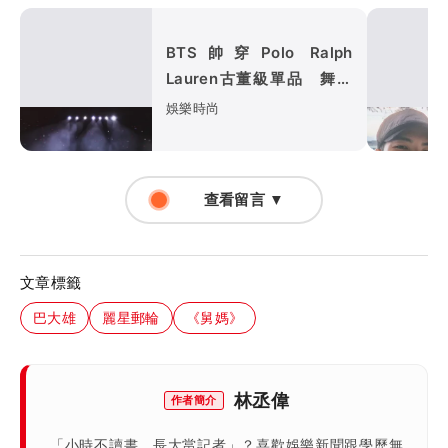
BTS帥穿Polo Ralph
Lauren古董級單品 舞台
上變身美式街頭Boy
娛樂時尚
查看留言 ▼
文章標籤
巴大雄
麗星郵輪
《舅媽》
林丞偉
作者簡介
「小時不讀書，長大當記者」？喜歡娛樂新聞跟學歷無