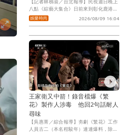
【記者林秭渝／台北報導】民視週日晚上
八點《綜藝大集合》日前來到彰化鹿港的
「台灣護聖宮」，這裡供奉著全台唯一的
娛樂時尚
2026/08/09 16:04
琉璃媽祖，整座廟宇用七萬片玻璃打造，
夜間燈光亮起，色彩斑斕、繽紛，是彰化
濱海地區極具特色的宗教景點，為全台最
夯廟宇之一。
王家衛又中箭！錄音檔爆《繁
花》製作人涉毒 他回2句話耐人
尋味
【吳惠菁／綜合報導】夯劇《繁花》工作
人員古二（本名程駿年）連連爆料，除了