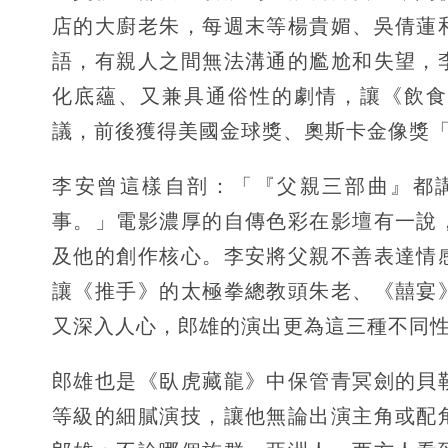
店的大廚老朱，每週末等楊貴媚、吳倩蓮
語，有親人之間無法溝通的尷尬和失望，
化底蘊、又兼具通俗性的劇情，讓《飲食
議，前後獲得美國金球獎、奧斯卡金像獎
李安曾這樣自剖：「『父親三部曲』都
事。」電影濃厚的自傳色彩在影壇有一說
及他的創作核心。李安將父親不善表達情
讓《推手》的太極拳總教頭朱老、《囍宴
又深入人心，郎雄的演出更為這三種不同
郎雄也是《臥虎藏龍》中保管青冥劍的貝
等級的細膩演技，讓他無論出演主角或配