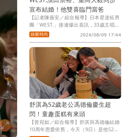
宣布結婚！他雙喜臨門當爸
【記者陳薇安／綜合報導】日本星達拓男
團「WEST.」接連爆出喜訊，33歲主唱重
岡大毅、37歲成員濱田崇裕雙雙宣布結婚
娛樂時尚
2026/08/09 17:44
喜訊。2人今天在官網表示與圈外女友完
婚，重岡大毅更直接升格當爸，報告孩子
出生的好消息，包括已婚的桐山照史、神
山智洋，WEST.中已累積4名人夫。
舒淇為52歲老公馮德倫慶生超
閃！童趣蛋糕有來頭
【曾宛如／綜合報導】舒淇與馮德倫結婚
10周年恩愛依舊，今天（9日）是他52歲
生日，她秀出為老公慶生照，2人打扮悠