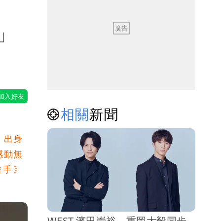
」
相關
新聞
，出身
感動無
推手》
WEST.濱田崇裕、重岡大毅同步