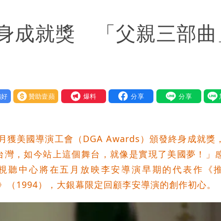
回1句笑翻10萬人
身成就獎 「父親三部曲
蔣萬安：這很清楚標準一致
好
贊助壹蘋
我要爆料
獲美國導演工會（DGA Awards）頒發終身成就獎
台灣，如今站上這個舞台，就像是實現了美國夢！」
視聽中心將在五月放映李安導演早期的代表作《
女》（1994），大銀幕限定回顧李安導演的創作初心。