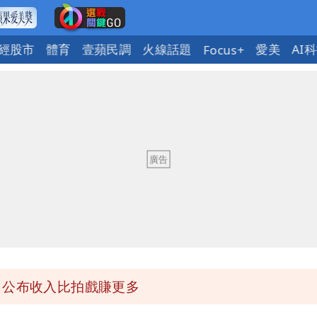
經股市
體育
壹蘋民調
火線話題
愛美
AI
Focus+
回1句笑翻10萬人
蔣萬安：這很清楚標準一致
」 王浩宇揚言告發
」公布收入比拍戲賺更多
氣炸開扁