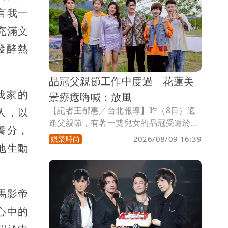
讓大家擔心，然後現在醫生說恢復得很
言我一
好，然後也感謝祖靈、上帝的保守。」
充滿文
發酵熱
品冠父親節工作中度過 花蓮美
我家的
景療癒嗨喊：放風
【記者王郁惠／台北報導】昨（8日）適
人，以
逢父親節，有著一雙兒女的品冠受邀於
養分，
2026花蓮金針花季「漫遊富里983」音樂
娛樂時尚
2026/08/09 16:39
地生動
市集演出，暌違多時再度來到花蓮、也是
首度造訪富里的品冠，品冠笑說：「今天
雖然是工作，但也算是一種放風！來到這
漂亮的地方唱歌給大家聽。」還提醒大家
馬影帝
別忘了回家陪爸爸吃頓飯。
心中的