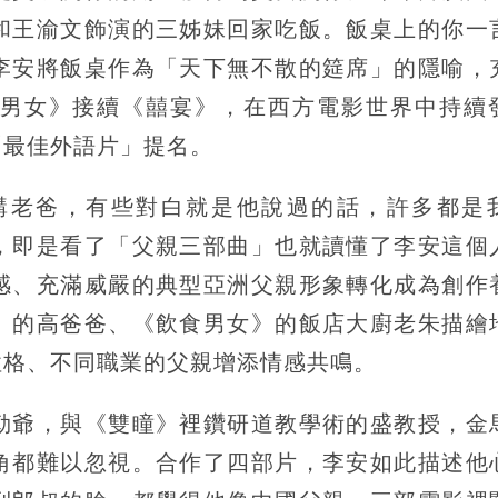
和王渝文飾演的三姊妹回家吃飯。飯桌上的你一
李安將飯桌作為「天下無不散的筵席」的隱喻，
男女》接續《囍宴》，在西方電影世界中持續
「最佳外語片」提名。
講老爸，有些對白就是他說過的話，許多都是
，即是看了「父親三部曲」也就讀懂了李安這個
感、充滿威嚴的典型亞洲父親形象轉化成為創作
》的高爸爸、《飲食男女》的飯店大廚老朱描繪
性格、不同職業的父親增添情感共鳴。
勒爺，與《雙瞳》裡鑽研道教學術的盛教授，金
角都難以忽視。合作了四部片，李安如此描述他