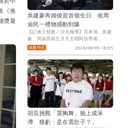
關於中
映《推
吳建豪再婚後迎首個生日 收周
穗獎最
渝民一禮物感動到爆
【記者王郁惠／台北報導】言承旭、吳建
豪、周渝民與五月天主唱阿信帶著
《F✦FOREVER恆星之城》暌違23年再度
娛樂時尚
2026/08/09 16:05
回到馬來西亞，7、8日登上吉隆坡Unifi
Arena開唱，吸引萬名歌迷朝聖。7日適
逢吳建豪48歲生日，現場大合唱「生日快
樂」送祝福，言承旭、周渝民、阿信更從
演唱會一路慶生到台下，3人親筆寫卡片
祝他健康平安，讓吳建豪感動直呼：「好
開心！好幸福！」
胡瓜挑戰「震胸舞」臉上成呆
滯 狠虧：是在震肚子？」