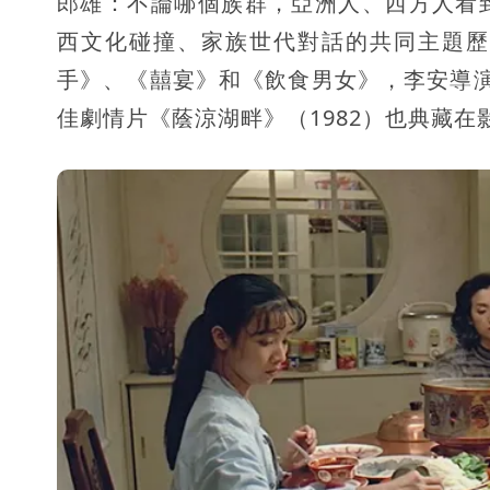
郎雄：不論哪個族群，亞洲人、西方人看
西文化碰撞、家族世代對話的共同主題歷
手》、《囍宴》和《飲食男女》，李安導
佳劇情片《蔭涼湖畔》（1982）也典藏