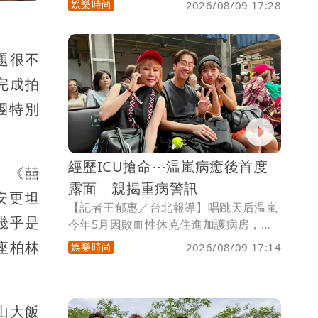
娛樂時尚
2026/08/09 17:28
閒，她Ｔ恤配牛仔褲，他更是穿家居短
褲，坐在「bucket man」蛋糕旁開心比
YA，她和老公說「Happy birthday ，祝
題很不
所願皆成」。現場只有可愛精緻的蛋糕及
完成拍
身後的慶生氣球排字，布置簡單卻溫馨，
夫妻倆甜蜜笑意漾開，幸福得讓人羨慕。
團特別
經歷ICU搶命⋯温嵐病癒後首度
。《囍
露面 親揭重病警訊
安更坦
【記者王郁惠／台北報導】唱跳天后温嵐
幾乎是
今年5月因敗血性休克住進加護病房，經
歷11天治療後康復出院，身為泰雅族協會
座柏林
娛樂時尚
2026/08/09 17:14
副理事長的她，今（9日）低調現身「達
拉愛音樂季」，力挺男友雷諾（Talaw）
演出，這也是她病癒後首度公開露面，她
透露目前持續定期追蹤，表示：「前陣子
山大飯