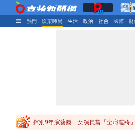
最新
焦點
熱門
娛樂時尚
生活
政治
社會
國際
財
白海豚發威！內褲掛陽台被吹走 議員神
白海豚不放假「跟巴威差別在這裡」 
館長打3劑高端疫苗諷刺「生理食鹽水
「琵鷺」颱風生成！三颱共舞路徑曝光
揮別9年演藝圈 女演員當「全職運將
他二刷《蜘蛛人》一路劇透 周圍觀眾