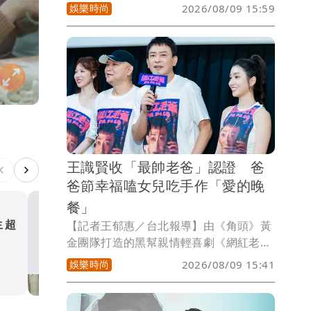
編劇署名勞資糾紛之外，還有導演王家衛
娛樂時尚
2026/08/09 15:59
和編劇秦雯私下批評演員等種種輕挑言
論，使得王家衛跌落神壇，古二因而被劇
組提告侵犯名譽權，將在本月21日開庭審
理，不過古二未就此罷休，今再度曝光多
段錄音檔，爆料製作人彭綺華涉嫌飲用並
跨境攜帶含有管制成分的「死藤水」，而
且聽起來王家衛知情。
王識賢收「最帥老爸」認證 爸
爸節幸福嗑女兒吃手作「愛的晚
餐」
生超
經歷ICU搶命⋯温嵐病癒後
【記者王郁惠／台北報導】由《角頭》黃
金團隊打造的黑幫親情輕喜劇《網紅老
露面 親揭重病警訊
爸》（PA PA GO）將於27日上映，昨（8
娛樂時尚
2026/08/09 15:41
娛樂時尚
日）舉行搶先看特映會，監製張威縯、張
文旗、製片人黃騰浩、張芷瑄、導演范揚
仲，率王識賢、陳怡佳、張懷秋、白吉