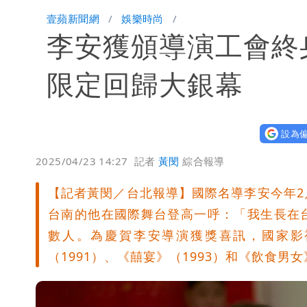
白海豚發威！內褲掛陽台被吹走 議員神
壹蘋新聞網
娛樂時尚
李安獲頒導演工會終
白海豚不放假「跟巴威差別在這裡」 
限定回歸大銀幕
設為偏
2025/04/23 14:27
記者
黃閔
綜合報導
【記者黃閔／台北報導】國際名導李安今年2月
台南的他在國際舞台登高一呼：「我生長在
數人。為慶賀李安導演獲獎喜訊，國家影
（1991）、《囍宴》（1993）和《飲食男