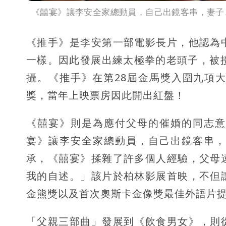
《囍宴》讓李安全家總動員，自己出鏡客串，妻子
《推手》是李安第一部電影長片，他認為
一樣。因此發展出練太極拳的老頭子，被
攝。《推手》在第28屆金馬獎入圍九項
獎，當年上映票房因此開出紅盤！
《囍宴》則是為應付父母的催婚的同志意
宴》讓李安全家總動員，自己出鏡客串，
承，《囍宴》揉雜了許多個人經驗，父母
我的自述。」該片於柏林影展首映，不但
金熊獎以及首次奧斯卡金像獎最佳外語片
「父親三部曲」發展到《飲食男女》，則