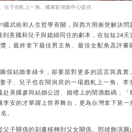
、兒子也軋上一角。國家影視聽中心提供
中國武術和人生哲學有關，與西方用衝突解決問
接到美國和兒子與媳婦同住的劇本，在短短24天
大獎，最終拿下最佳男主角、最佳女配角及評審
圖假結婚拿綠卡，卻要面對更多的謊言與真實
妻子、兒子也在鬧洞房的一場戲軋上一角。李
遠赴美國參與結婚公證、婚禮上的鬧酒戲碼，「
讓李安的才華躍上世界舞台，更為台灣拿下第一
提名。
從父子關係的刻畫移轉到父女關係。郎雄飾演圓