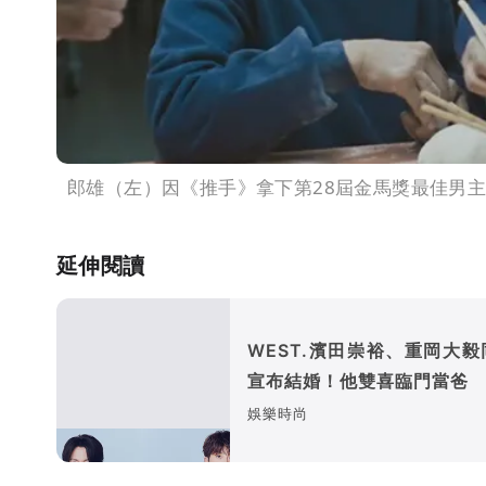
郎雄（左）因《推手》拿下第28屆金馬獎最佳男
延伸閱讀
WEST.濱田崇裕、重岡大毅
宣布結婚！他雙喜臨門當爸
娛樂時尚