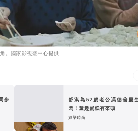
主角。國家影視聽中心提供
同步
舒淇為52歲老公馮德倫慶
閃！童趣蛋糕有來頭
娛樂時尚