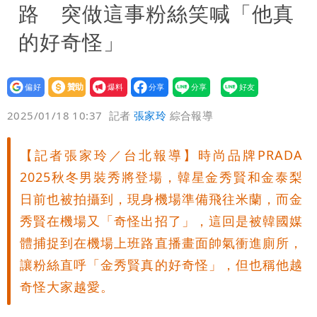
路 突做這事粉絲笑喊「他真
的好奇怪」
設為
贊助
我要
偏好
壹蘋
爆料
2025/01/18 10:37
記者
張家玲
綜合報導
【記者張家玲／台北報導】時尚品牌PRADA
2025秋冬男裝秀將登場，韓星金秀賢和金泰梨
日前也被拍攝到，現身機場準備飛往米蘭，而金
秀賢在機場又「奇怪出招了」，這回是被韓國媒
體捕捉到在機場上班路直播畫面帥氣衝進廁所，
讓粉絲直呼「金秀賢真的好奇怪」，但也稱他越
奇怪大家越愛。