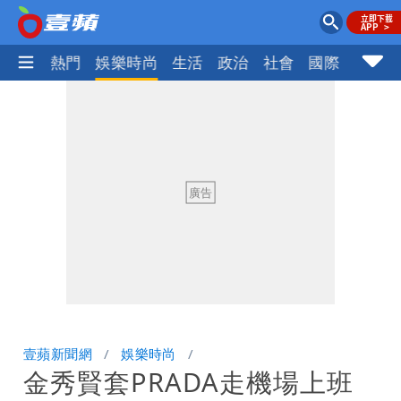
焦點
熱門
娛樂時尚
生活
政治
社會
國際
財經股
壹蘋新聞網
娛樂時尚
金秀賢套PRADA走機場上班