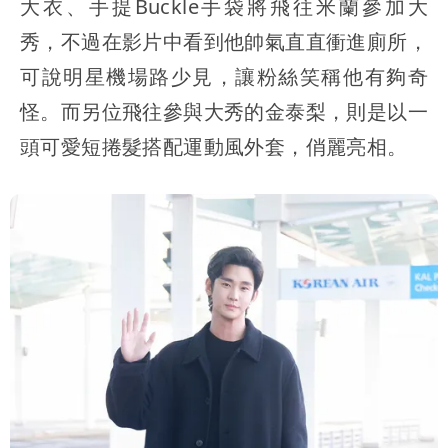
大衣、手提Buckle手袋將飛往米蘭參加大
秀，不過在影片中看到他帥氣直直衝進廁所，
可說明星機場路少見，讓粉絲笑稱他有夠奇
怪。而另位飛往參與大秀的金泰梨，則是以一
頭可愛短捲髮搭配運動風外套，俏麗亮相。