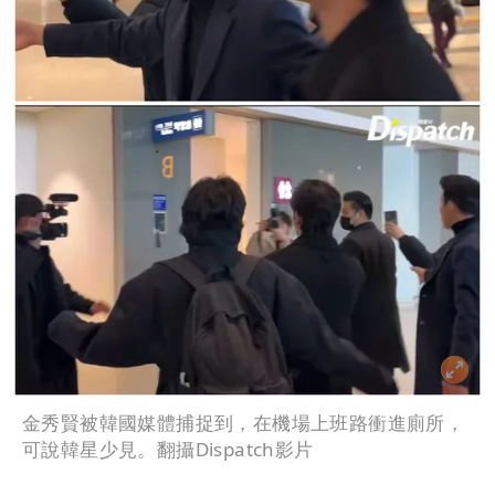
金秀賢被韓國媒體捕捉到，在機場上班路衝進廁所，
可說韓星少見。翻攝Dispatch影片