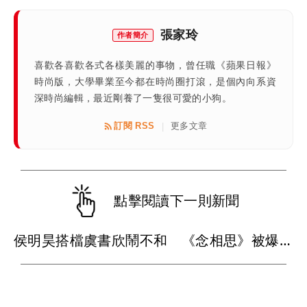
張家玲
作者簡介
喜歡各喜歡各式各樣美麗的事物，曾任職《蘋果日報》
時尚版，大學畢業至今都在時尚圈打滾，是個內向系資
深時尚編輯，最近剛養了一隻很可愛的小狗。
訂閱 RSS
更多文章
|
點擊閱讀下一則新聞
侯明昊搭檔虞書欣鬧不和 《念相思》被爆停拍換男主