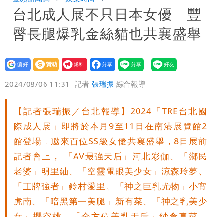
台北成人展不只日本女優 豐
姜厚任小24歲女友「舊身分」曝光！昔
臀長腿爆乳金絲貓也共襄盛舉
交往3個月閃嫁農業處科長
設為
贊助
我要
偏好
壹蘋
爆料
2024/08/06 11:31
記者
張瑞振
綜合報導
【記者張瑞振／台北報導】2024「TRE台北國
際成人展」即將於本月9至11日在南港展覽館2
館登場，邀來百位SS級女優共襄盛舉，8日展前
記者會上， 「AV最強天后」河北彩伽、「鄉民
老婆」明里紬、「空靈電眼美少女」涼森玲夢、
「王牌強者」鈴村愛里、「神之巨乳尤物」小宵
虎南、「暗黑第一美腿」新有菜、「神之乳美少
女」櫻空桃、「全方位美乳天后」紗倉真菜、