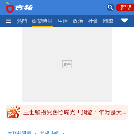
焦點
熱門
娛樂時尚
生活
政治
社會
國際
財經股
醫學教授林慶順意外離世 女兒沉痛證實
姜厚任小24歲女友「舊身分」曝光！昔
交往3個月閃嫁農業處科長
白海豚最新風雨預測！明天「7縣市」達
停班課標準
昔痛罵「陳時中擋疫苗」被翻出 黃智賢
戰網友：台灣人靠我活下來
王世堅抱兒舊照曝光！網驚：年輕是大帥
哥
醫學教授林慶順意外離世 女兒沉痛證實
壹蘋新聞網
娛樂時尚