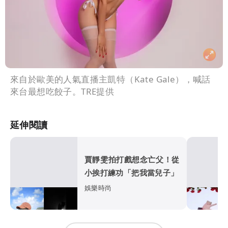
來自於歐美的人氣直播主凱特（Kate Gale），喊話
來台最想吃餃子。TRE提供
延伸閱讀
賈靜雯拍打戲想念亡父！從
小挨打練功「把我當兒子」
娛樂時尚