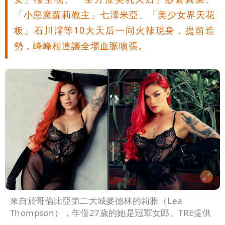
「小惡魔蘿莉教主」七澤米亞、「美少女界天花
板」石川澪等10大天后一同火辣現身，提前造
勢，峰峰相連讓全場血脈噴張。
來自於哥倫比亞第二大城麥德林的莉雅（Lea
Thompson），年僅27歲的她是冠軍女郎。TRE提供