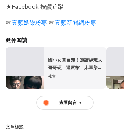
★Facebook 按讚追蹤
☞
壹蘋娛樂粉專
☞
壹蘋新聞網粉專
延伸閱讀
國小女童自殘！遭讀經班大
哥哥硬上逼尻槍 床單染血
他急清洗滅證
社會
查看留言 ▼
文章標籤