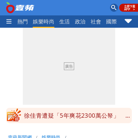
焦點
熱門
娛樂時尚
生活
政治
社會
國際
財經股
白海豚颱風影響！北捷活動延期一週 貓
空纜車、小巨蛋全面戒備
獨家｜台中國一特教生持掃把攻擊老師
女師右眼虹膜斷裂恐失明
「楊承勳」名字終於公開！被害人父淚喊
「終於能交代」 捐500萬獎學金延續愛
外送專法上路滿2週！Uber Eats曝外送
員收益變化
徐佳青遭疑「5年爽花2300萬公帑」 本
人回應了
苦苓拋震撼中國歷史言論！指唐朝根本不
壹蘋新聞網
娛樂時尚