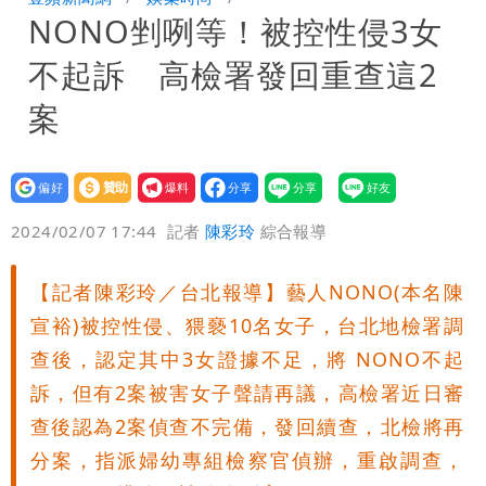
NONO剉咧等！被控性侵3女
存在 再度被嗆：李白、杜甫用鮮卑文寫
白海豚颱風影響！北捷活動延期一週 貓
不起訴 高檢署發回重查這2
詩？
空纜車、小巨蛋全面戒備
獨家｜台中國一特教生持掃把攻擊老師
案
女師右眼虹膜斷裂恐失明
設為
贊助
我要
偏好
壹蘋
爆料
2024/02/07 17:44
記者
陳彩玲
綜合報導
【記者陳彩玲／台北報導】藝人NONO(本名陳
宣裕)被控性侵、猥褻10名女子，台北地檢署調
查後，認定其中3女證據不足，將 NONO不起
訴，但有2案被害女子聲請再議，高檢署近日審
查後認為2案偵查不完備，發回續查，北檢將再
分案，指派婦幼專組檢察官偵辦，重啟調查，