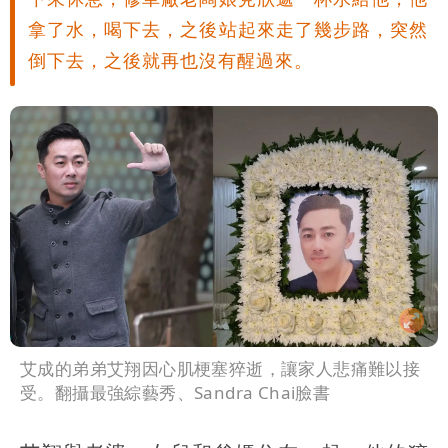
拿了水，喝下去，之後站起來走了幾步路，突然
倒下去，之後就再也沒有醒過來。
艾成的弟弟艾翔因心肌梗塞猝逝，讓家人悲痛難以接
受。翻攝最強綜藝秀、Sandra Chai臉書