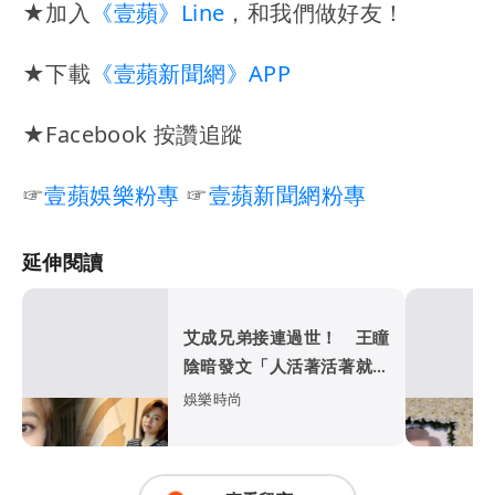
★加入
《壹蘋》Line
，和我們做好友！
★下載
《壹蘋新聞網》APP
★Facebook 按讚追蹤
☞
壹蘋娛樂粉專
☞
壹蘋新聞網粉專
延伸閱讀
艾成兄弟接連過世！ 王瞳
陰暗發文「人活著活著就死
了」：要好好預備死亡
娛樂時尚