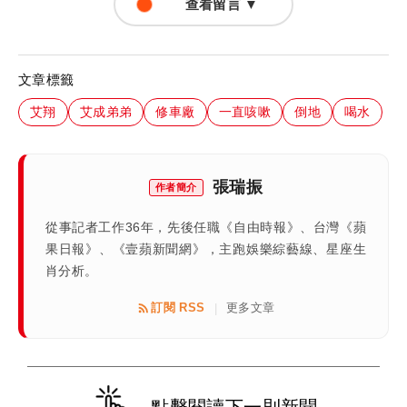
查看留言 ▼
文章標籤
艾翔
艾成弟弟
修車廠
一直咳嗽
倒地
喝水
張瑞振
作者簡介
從事記者工作36年，先後任職《自由時報》、台灣《蘋
果日報》、《壹蘋新聞網》，主跑娛樂綜藝線、星座生
肖分析。
訂閱 RSS
更多文章
|
點擊閱讀下一則新聞