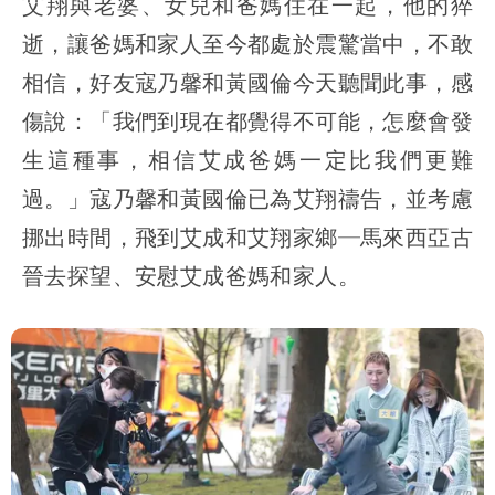
艾翔與老婆、女兒和爸媽住在一起，他的猝
逝，讓爸媽和家人至今都處於震驚當中，不敢
相信，好友寇乃馨和黃國倫今天聽聞此事，感
傷說：「我們到現在都覺得不可能，怎麼會發
生這種事，相信艾成爸媽一定比我們更難
過。」寇乃馨和黃國倫已為艾翔禱告，並考慮
挪出時間，飛到艾成和艾翔家鄉─馬來西亞古
晉去探望、安慰艾成爸媽和家人。