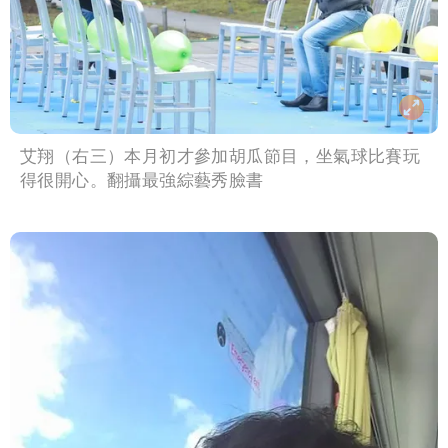
艾翔（右三）本月初才參加胡瓜節目，坐氣球比賽玩
得很開心。翻攝最強綜藝秀臉書