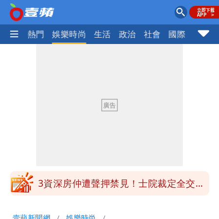
焦點
熱門
娛樂時尚
生活
政治
社會
國際
財經股
白海豚明恐海警！全台大雨3天「這區下
到紫爆」
苦茶癌油｜威加2老闆交保！採購、中間
商羈押禁見
廉航新規「頭頂置物櫃收費」 網崩潰：
上廁所多少？
白海豚路徑變了！專家：離台又更近 暴
風圈逼近岸處
3資深房仲遭聲押禁見！士院裁定全交保
＋限居
UNIQLO涼感衣不涼？店員揭「洗標編
壹蘋新聞網
娛樂時尚