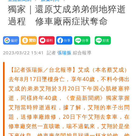
獨家｜還原艾成弟弟倒地猝逝
號」藏玄機
國家隊戰績！投資報酬率飆81％ 台積
過程 修車廠兩症狀奪命
電一檔狂賺76億
賴清德「總統級嘲諷」嗆爆盧秀燕！8年
總帳一次掀翻
70歲姜厚任攜小2輪女友現身！交往原因
設為
贊助
我要
偏好
壹蘋
爆料
2023/03/22 15:41
記者
張瑞振
綜合報導
超Man
駐英台北代表處徵助理 薪資99K！工作
內容讓人看傻
白海豚明恐海警！全台大雨3天「這區下
【記者張瑞振／台北報導】艾成（本名蔡艾成）
去年8月17日墜樓身亡，享年40歲，不料今傳出
到紫爆」
苦茶癌油｜威加2老闆交保！採購、中間
艾成的弟弟艾翔於3月20日下午因心肌梗塞猝
逝，同樣終年40歲，《壹蘋新聞網》獨家掌握
商羈押禁見
艾翔當時猝逝過程，據了解，艾翔的車子出問
題，送修車廠維修，20日下午艾翔去拿車，在
修車廠突然一直咳嗽，喘不過氣來，艾翔於是坐
下來休息，修車廠老闆娘見狀遞一杯水給他，他