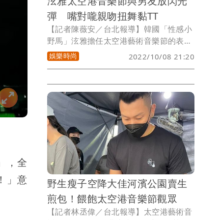
泫雅太空港音樂節與男友放閃光
彈 嘴對嚨親吻扭舞黏TT
【記者陳薇安／台北報導】韓國「性感小
野馬」泫雅擔任太空港藝術音樂節的表演
嘉賓周一晚上就與未婚夫兼師弟
娛樂時尚
2022/10/08 21:20
DAWN（金曉鐘）飛來台隔離，獻出首次
海外合體演出。泫雅結束「3+4」隔離防
疫計劃，今晚現身大佳河濱公園開唱，以
黑色露肚裝性感登場，演唱《I’m not
cool》揭開序幕，讓全場2萬名粉絲陷入
瘋狂。她看到滿場粉絲感動到摀住嘴巴，
眼眶含淚以中文大喊：「我好想你們！」
小倆口最後合體演出，還2度親吻放閃，
掀起全場最高潮。
」，全
！」意
野生瘦子空降大佳河濱公園賣生
煎包！餵飽太空港音樂節觀眾
【記者林丞偉／台北報導】太空港藝術音