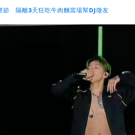
樂節 隔離3天狂吃牛肉麵當場幫DJ徵友