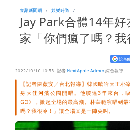
壹蘋新聞網
娛樂時尚
Jay Park合體14
家「你們瘋了嗎？我
設為偏
2022/10/10 10:55
記者
NextApple Admin
綜合報導
【記者陳薇安／台北報導】韓國嘻哈天王朴宰範
身大佳河濱公園開唱。他睽違3年來台，吸
GO》，掀起全場的最高潮。朴宰範演唱到
嗎？我很冷！」讓全場又是一陣尖叫。