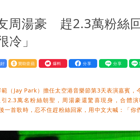
年好友周湯豪 趕2.3萬粉絲
很冷」
好
贊助壹蘋
我要爆料
（Jay Park）擔任太空港音樂節第3天表演嘉賓，
引2.3萬名粉絲朝聖，周湯豪還驚喜現身，合體演
最後一首歌時，忍不住趕粉絲回家，用中文大喊：「你