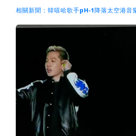
相關新聞：韓嘻哈歌手pH-1降落太空港音