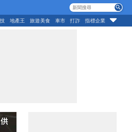
科技
地產王
旅遊美食
車市
打詐
指標企業
壹蘋頭家