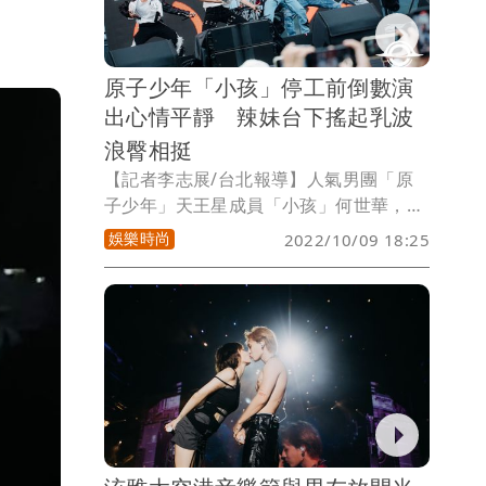
「Taiwanese fried chicken. YUM！」
原子少年「小孩」停工前倒數演
出心情平靜 辣妹台下搖起乳波
浪臀相挺
【記者李志展/台北報導】人氣男團「原
子少年」天王星成員「小孩」何世華，日
前被網美控他酒後硬上，該未成年網美在
娛樂時尚
2022/10/09 18:25
媽媽的陪同下赴警局報案，小孩所屬野火
娛樂和滾石則發共同聲明，暫停何世華個
人演藝事業規劃。小孩則委託律師發聲
明，強調「從未誘拐欺騙」 ，更感嘆「遍
體鱗傷」。今「太空港音樂藝術嘉年華」
是小孩暫停演藝事業前倒數幾場演出，粉
絲冒雨相挺，還有辣妹在台下隨著他們的
音樂搖起乳波浪臀。小孩心情平靜，表演
完向觀眾自我介紹後下台。