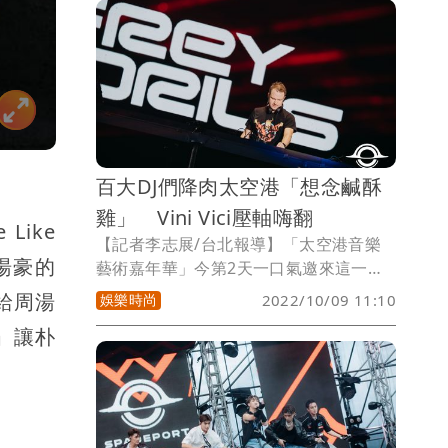
招呼：「你好，台北！我是來自韓國的
pH-1，第一次來台灣。」
百大DJ們降肉太空港「想念鹹酥
雞」 Vini Vici壓軸嗨翻
Like
【記者李志展/台北報導】「太空港音樂
湯豪的
藝術嘉年華」今第2天一口氣邀來這一年
內破220 場演出的百大DJ Vini Vici 、同
給周湯
娛樂時尚
2022/10/09 11:10
樣是世界百大DJ的Jeffrey Sutorius，還
」讓朴
有荷蘭籍電音雙人組 W&W 坐鎮，讓全場
樂迷沉浸在超爆嗨的節奏中。Jeffrey
Sutorius 闊別多年再次來台，特別提到
牛肉麵以及蔥油餅是自己的最愛，更表示
「鹹酥雞」讓他念念不忘，直呼：