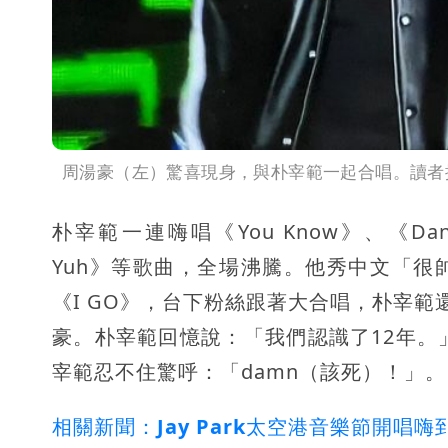
周湯豪（左）驚喜現身，與朴宰範一起合唱。讀者
朴宰範一連嗨唱《You Know》、《Dank》
Yuh》等歌曲，全場沸騰。他秀中文「
《I GO》，台下粉絲跟著大合唱，朴宰範
豪。朴宰範回憶說：「我們認識了12年。
宰範忍不住驚呼：「damn（該死）！」。
相關新聞：Jay Park太空港音樂節開