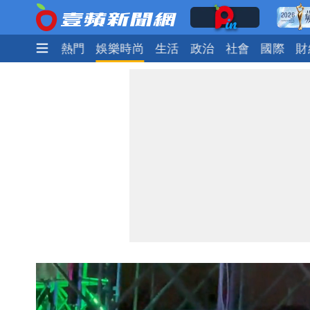
最新
焦點
熱門
娛樂時尚
生活
政治
社會
國際
財