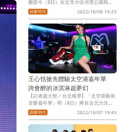
樂節今（8日）在北市大佳河濱公園熱鬧
登場，由婁峻碩、高爾宣等新生代男神接
娛樂時尚
2022/10/08 19:25
力嗨唱，吸引2萬人朝聖，婁峻碩在舞台
上嗨唱時，女友焦凡凡則在台下隨著音浪
盡情搖擺，有「行走費洛蒙」的封號的野
生嘻哈男神瘦子（E.SO），近來升格當奶
爸，今竟被歌迷捕獲，在攤販區賣生煎
包，現場擠滿粉絲搶購男神親手賣的生煎
包。
王心恬搶先體驗太空港嘉年華
誇會醉的冰淇淋超夢幻
【記者趙大智／台北報導】「太空港藝術
音樂嘉年華」明（8日）將在台北大佳河
濱公園登場，集結台、韓、美、荷蘭、以
娛樂時尚
2022/10/07 19:45
色列等地超人氣歌手、 DJ，泫雅、Jay
Park 、原子少年逾 60 組藝人輪番上陣，
活動開跑前夕名模王心恬現身露出雪白長