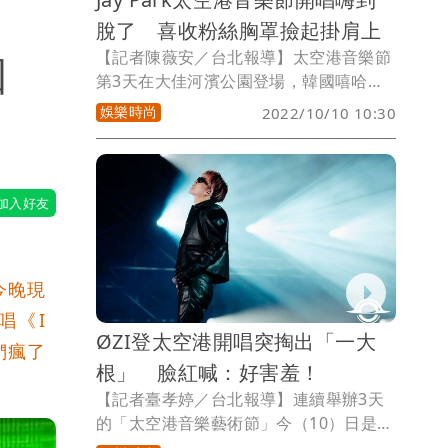
脫了 喜收粉絲胸罩撿起掛肩上
【記者陳薇安／台北報導】太空港音樂節
回
第3天在大佳河濱公園登場，韓國嘻哈天
王朴宰範（Jay Park）擔任壓軸表演嘉
娛樂時尚
2022/10/10 10:30
賓。睽違3年來台的他超有誠意，開場就
嗨唱《DNA》等長達5分鐘的組曲，演唱
招牌歌《Mommae》時，照慣例脫掉黑
色T恤，露出結實腹肌，引起2.3萬名觀眾
大尖叫，粉絲狂丟胸罩上台，他也來者不
拒撿起來掛肩膀，嗨爆全場。
今晚現
唱《I
ØZI登太空港開唱突掏出「一大
們瘋了
根」 臉紅喊：好害羞！
【記者臺孝婷／台北報導】連續舉辦3天
的「太空港音樂藝術節」今（10）日是最
後1天，韓星Jay Park 朴載範 、