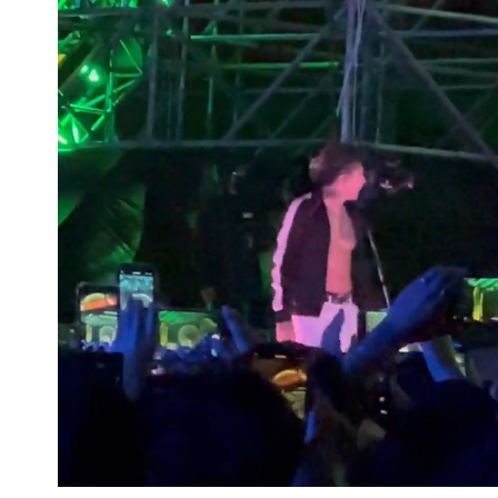
Loaded
:
Unmute
74.47%