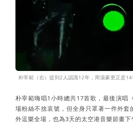
朴宰範（右）提到2人認識12年，周湯豪更正是1
朴宰範嗨唱1小時總共17首歌，最後演唱《
場粉絲不捨哀號，但全身只罩著一件外套
外逗樂全場，也為3天的太空港音樂節畫下