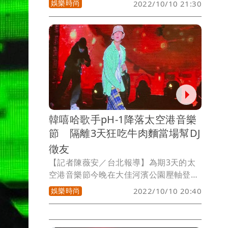
娛樂時尚
2022/10/10 21:30
J.Sheon、 ØZI、Karencici都現身熱力開
唱，吸引2萬3千粉絲進場看偶像。其中
ØZI以粉紅色挑染頭髮配上皮衣皮褲，帥
氣指數破表，在表演最後更掏出「一大
根」玩具，直呼：「好害羞！」
韓嘻哈歌手pH-1降落太空港音樂
節 隔離3天狂吃牛肉麵當場幫DJ
徵友
【記者陳薇安／台北報導】為期3天的太
空港音樂節今晚在大佳河濱公園壓軸登
場，擔任演出嘉賓的韓裔美籍新生代饒舌
娛樂時尚
2022/10/10 20:40
歌手「pH-1朴俊元」結束「3+4」隔離防
疫計畫，演唱《Malibu》揭開序幕，讓
全場2.3萬名粉絲瘋狂。他全程用英文打