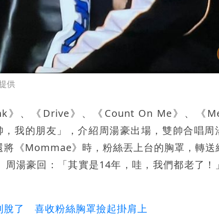
提供
、《Drive》、《Count On Me》、《Me 
很帥，我的朋友」，介紹周湯豪出場，雙帥合唱周
還將《Mommae》時，粉絲丟上台的胸罩，轉送
」周湯豪回：「其實是14年，哇，我們都老了！
唱嗨到脫了 喜收粉絲胸罩撿起掛肩上