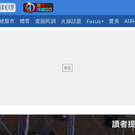
經股市
體育
壹蘋民調
火線話題
愛美
AI
Focus+