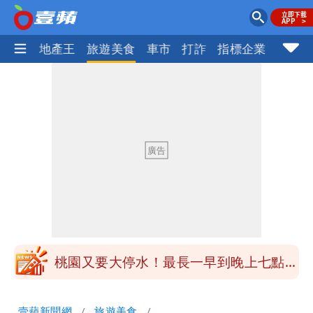
AI科技
地產王
旅遊美食
車市
打詐
指標企業
壹蘋
女生一對A錯了嗎？環法女子自由車賽
男裁判勒令女選手「解衣」檢查
揮別9年演藝圈 女演員當「全職運將」
公布收入比拍戲賺更多
他二刷《蜘蛛人》一路劇透 周圍觀眾氣
炸開扁
白海豚發威！內褲掛陽台被吹走 議員神
回1句笑翻10萬人
桃園又要大停水！最長一早到晚上七點都
沒水用
民間採購BNT源頭 鄭運鵬：有群人故意
壹蘋新聞網
旅遊美食