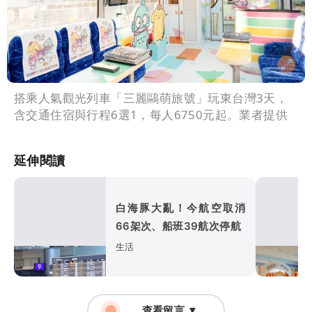
搭乘人氣觀光列車「三麗鷗萌旅號」玩東台灣3天，
含交通住宿與行程6選1，每人6750元起。業者提供
延伸閱讀
白海豚大亂！今航空取消
66架次、船班39航次停航
生活
查看留言 ▼