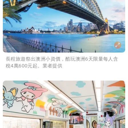
長程旅遊祭出澳洲小資價，酷玩澳洲6天限量每人含
稅4萬600元起。業者提供