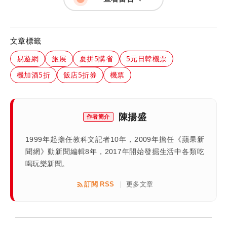
文章標籤
易遊網
旅展
夏拼5購省
5元日韓機票
機加酒5折
飯店5折券
機票
陳揚盛
作者簡介
1999年起擔任教科文記者10年，2009年擔任《蘋果新
聞網》動新聞編輯8年，2017年開始發掘生活中各類吃
喝玩樂新聞。
訂閱 RSS
更多文章
|