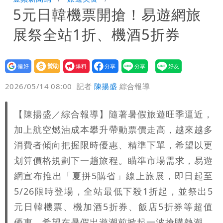
5元日韓機票開搶！易遊網旅
「洗腦台灣人兩觀念」
女生一對A錯了嗎？環法女子自由車賽
展祭全站1折、機酒5折券
男裁判勒令女選手「解衣」檢查
揮別9年演藝圈 女演員當「全職運將」
公布收入比拍戲賺更多
設為
贊助
我要
偏好
壹蘋
爆料
2026/05/14 08:00
記者
陳揚盛
綜合報導
【陳揚盛／綜合報導】隨著暑假旅遊旺季逼近，
加上航空燃油成本攀升帶動票價走高，越來越多
消費者傾向把握限時優惠、精準下單，希望以更
划算價格規劃下一趟旅程。瞄準市場需求，易遊
網宣布推出「夏拼5購省」線上旅展，即日起至
5/26限時登場，全站最低下殺1折起，並祭出5
元日韓機票、機加酒5折券、飯店5折券等超值
優惠，希望在暑假出遊潮前掀起一波搶購熱潮。