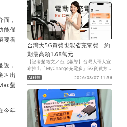
新增、修改及刪除行程，減少在不同App
之間來回切換的麻煩。
版介面，
功能僅
還要看
台灣大5G資費也能省充電費 約
期最高領1.68萬元
【記者趙筱文／台北報導】台灣大哥大宣
就是說，
布推出「MyCharge充電多」5G資費方
直接叫出
案，主打將電動車充電權益直接納入電信
AI科技
2026/08/07 11:56
月租費，申辦月租999元以上指定5G資
Mac螢
費，每月可獲得200元至700元
MyCharge充電金，24個月合約最高可累
積16,800元；充電金使用完畢後，每筆充
電訂單結帳還可享最高89折。
將在今年