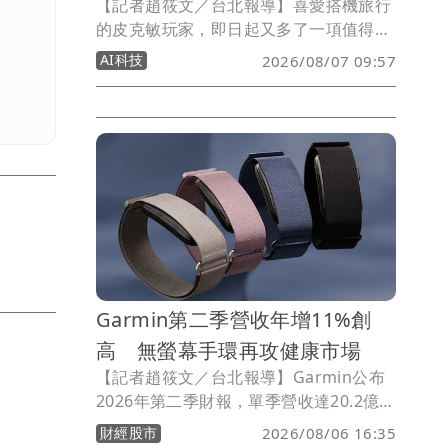
【記者趙筱文／台北報導】喜愛搭機旅行
的皮克敏玩家，即日起又多了一項值得在
機場尋找的新收藏！官方宣布，自今
AI科技
2026/08/07 09:57
（7）日上午8時起，玩家可在世界各地機
場附近發現「行李標籤飾品皮克敏」花
苗，讓每趟旅行不只留下照片，還能帶回
一隻記錄旅程的皮克敏。
Garmin第二季營收年增11%創
高 無螢幕手環再攻健康市場
【記者趙筱文／台北報導】Garmin公布
2026年第二季財報，單季營收達20.2億美
元，年增11%，創下歷史新高；隨著營運
財經股市
2026/08/06 16:35