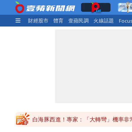
社會
國際
財經股市
體育
壹蘋民調
火線話題
Focu
「最挺台議員」遺作！美參院通過制裁案
白海豚西進！專家：「大轉彎」機率非
「白海豚」雨炸8縣市！逼近台灣恐擺
「最挺台議員」遺作！美參院通過制裁案
白海豚西進！專家：「大轉彎」機率非