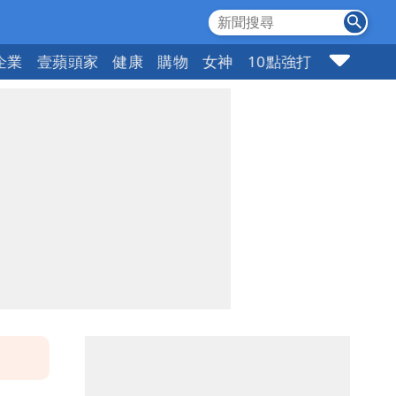
企業
壹蘋頭家
健康
購物
女神
10點強打