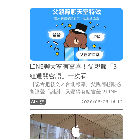
效益改善，毛利率升至62.4%、營業利益
率達30.4%，營業利益也創新高來到6.16
億美元，年增30%。在上半年表現優於預
期下，Garmin同步上調全年營收財測至
80.5億美元。
LINE聊天室有驚喜！父親節「3
組通關密語」一次看
【記者趙筱文／台北報導】父親節想跟爸
爸說聲「謝謝」又覺得有點害羞？LINE今
年準備了一個比較不尷尬的方式。LINE即
AI科技
2026/08/06 16:12
日起推出父親節限定聊天室特效，只要在
聊天室打出「爸爸」、「把拔」或「父親
節快樂」，就能觸發限定動畫，活動一路
持續至8月11日上午10時。