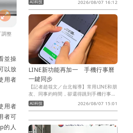
AI科技
2026/08/07 16:12
安全日誌與分析資料可在台灣本地儲存及
處理，協助企業因應資料落地、法規遵循
與數位主權需求，同時導入Gemini與全
球威脅情報，加速資安事件偵測、調查與
可調整
回應。
查看並操
然可以放
LINE新功能再加一 手機行事曆
一鍵同步
使用者
【記者趙筱文／台北報導】常用LINE和朋
友、同事約時間，卻還得跳到手機行事曆
確認自己有沒有空？LINE今（7）日宣布
AI科技
2026/08/07 15:01
照使用者
升級「LINE行事曆」，加入「裝置行事曆
同步」功能，只要完成授權，就能將
用者可
iPhone或Android手機內建行事曆的行程
p的人
整合至LINE，不只能集中查看，還能直接