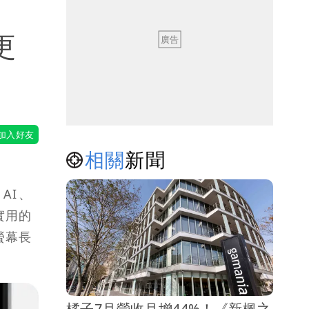
更
相關
新聞
 AI、
更實用的
螢幕長
橘子7月營收月增44%！《新楓之