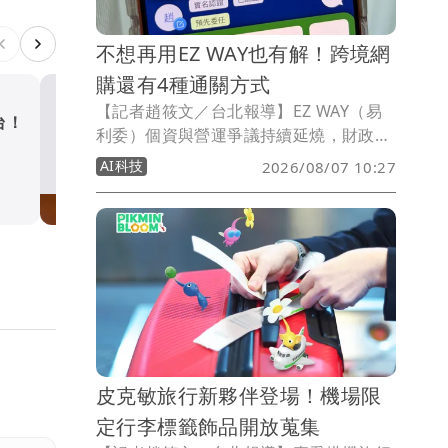
不想再用EZ WAY也有解！跨境網
購還有4種通關方式
【記者趙筱文／台北報導】EZ WAY（易
台！
LINE新功能再加一 手機行
利委）個資與營運爭議持續延燒，財政部
一鍵同步
關務署最新表示，已要求營運EZ WAY的
AI科技
2026/08/07 10:27
關貿網路公司具體說明通關資料及個人資
AI科技
料保護措施，後續也將進行實地查核；針
對外界提出應由官方正式委託經營，以及
訂定統一收費基準等建議，關務署則將在
3個月內提出檢討報告。
皮克敏旅行新夥伴登場！機場限
定行李標籤飾品開放蒐集