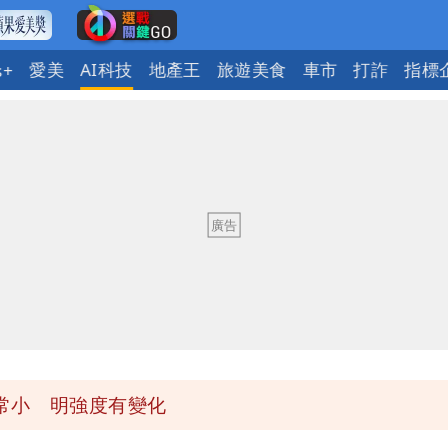
愛美
AI科技
地產王
旅遊美食
車市
打詐
指標
s+
 重課俄羅斯500%關稅
常小 明強度有變化
盪 這幾區飆豪雨
 重課俄羅斯500%關稅
常小 明強度有變化