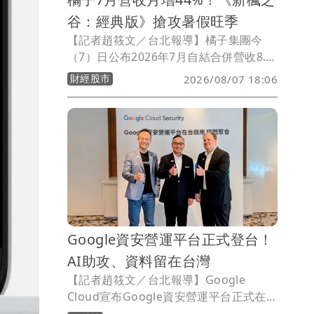
谷：經典版》搶攻暑假旺季
【記者趙筱文／台北報導】橘子集團今
（7）日公布2026年7月自結合併營收8.5
億元，月增44%、年減10%；累計今年前
財經股市
2026/08/07 18:06
7月合併營收52.7億元，較去年同期減少
8%。橘子表示，7月受惠暑期遊戲旺季，
多款主力遊戲陸續推出大型改版及周年活
動，帶動單月營收較6月明顯回升；不
過，由於主力端遊《新楓之谷：經典版》
於7月底才正式推出，使今年與去年暑期
改版時程產生基期差異，單月營收仍呈年
減。
Google資安營運平台正式登台！
AI助攻、資料留在台灣
【記者趙筱文／台北報導】Google
Cloud宣布Google資安營運平台正式在
Google Cloud台灣雲端區域啟用，主打