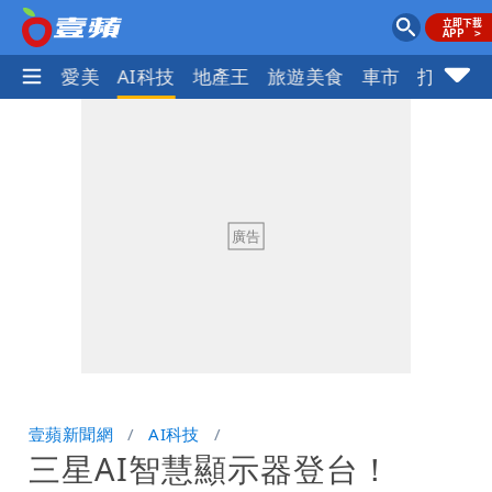
愛美
AI科技
地產王
旅遊美食
車市
打詐
ocus+
壹蘋新聞網
AI科技
三星AI智慧顯示器登台！