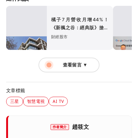
橘子7月營收月增44%！
《新楓之谷：經典版》搶攻
暑假旺季
財經股市
查看留言 ▼
文章標籤
三星
智慧電視
AI TV
趙筱文
作者簡介