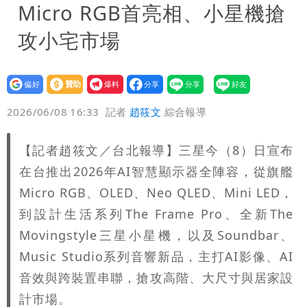
Micro RGB首亮相、小星機搶
攻小宅市場
設為
贊助
我要
偏好
壹蘋
爆料
2026/06/08 16:33
記者
趙筱文
綜合報導
【記者趙筱文／台北報導】三星今（8）日宣布
在台推出2026年AI智慧顯示器全陣容，從旗艦
Micro RGB、OLED、Neo QLED、Mini LED，
到設計生活系列The Frame Pro、全新The
Movingstyle三星小星機，以及Soundbar、
Music Studio系列音響新品，主打AI影像、AI
音效與跨裝置串聯，搶攻高階、大尺寸與居家設
計市場。