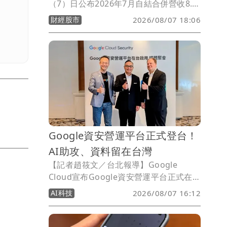
（7）日公布2026年7月自結合併營收8.5
億元，月增44%、年減10%；累計今年前
財經股市
2026/08/07 18:06
7月合併營收52.7億元，較去年同期減少
8%。橘子表示，7月受惠暑期遊戲旺季，
多款主力遊戲陸續推出大型改版及周年活
動，帶動單月營收較6月明顯回升；不
過，由於主力端遊《新楓之谷：經典版》
於7月底才正式推出，使今年與去年暑期
改版時程產生基期差異，單月營收仍呈年
減。
Google資安營運平台正式登台！
AI助攻、資料留在台灣
【記者趙筱文／台北報導】Google
Cloud宣布Google資安營運平台正式在
Google Cloud台灣雲端區域啟用，主打
AI科技
2026/08/07 16:12
安全日誌與分析資料可在台灣本地儲存及
處理，協助企業因應資料落地、法規遵循
與數位主權需求，同時導入Gemini與全