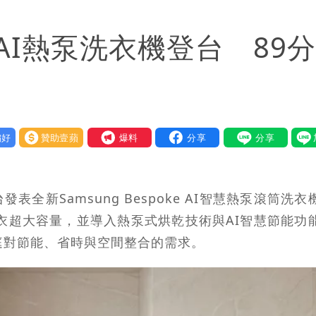
決策高層牽涉其中」才不提告
I熱泵洗衣機登台 89分
給我最重要的一課」
程
恐下500毫米
好
贊助壹蘋
我要爆料
署：本島陸警機率低
今晚至明下午受影響
全新Samsung Bespoke AI智慧熱泵滾筒洗衣
烘衣超大容量，並導入熱泵式烘乾技術與AI智慧節能功
庭對節能、省時與空間整合的需求。