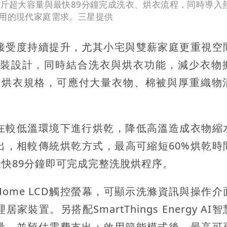
公斤超大容量與最快89分鐘完成洗衣、烘衣流程，同時導入
運用的現代家庭需求。三星提供
接受度持續提升，尤其小宅與雙薪家庭更重視空
裝設計，同時結合洗衣與烘衣功能，減少衣物
公斤烘衣規格，可應付大量衣物、棉被與厚重織物
在較低溫環境下進行烘乾，降低高溫造成衣物縮
出，相較傳統烘乾方式，最高可縮短60%烘乾時
最快89分鐘即可完成完整洗脫烘程序。
Home LCD觸控螢幕，可顯示洗滌資訊與操作介
家裝置。另搭配SmartThings Energy AI
量，並預估電費支出；啟用節能模式後，最高可