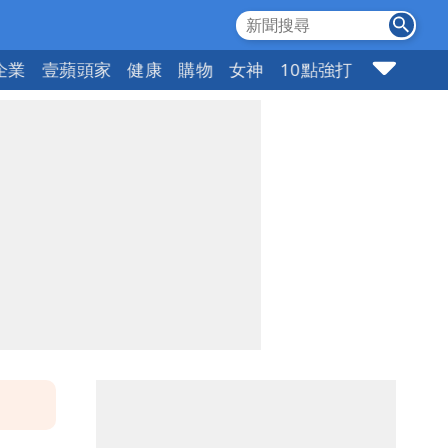
企業
壹蘋頭家
健康
購物
女神
10點強打