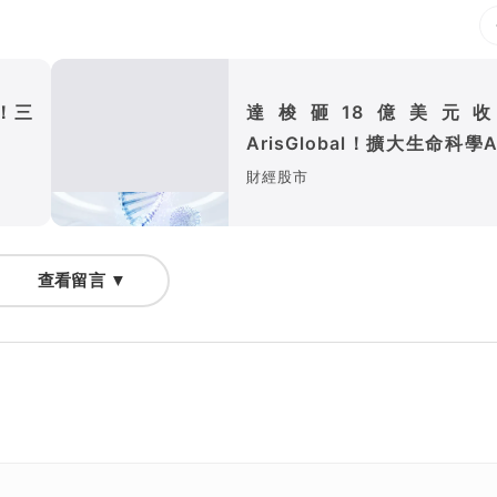
練！三
達梭砸18億美元收
ArisGlobal！擴大生命科學A
圖
財經股市
查看留言 ▼