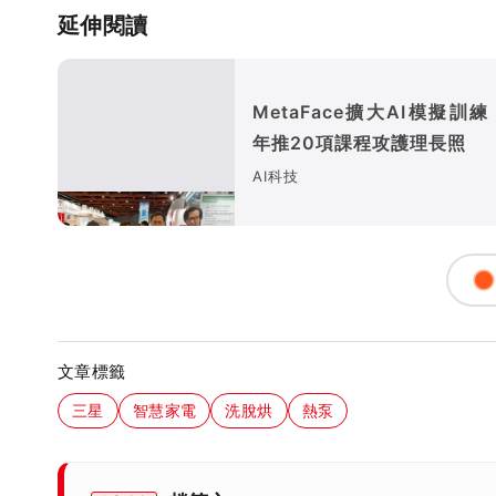
延伸閱讀
MetaFace擴大AI模擬訓
年推20項課程攻護理長照
AI科技
文章標籤
三星
智慧家電
洗脫烘
熱泵