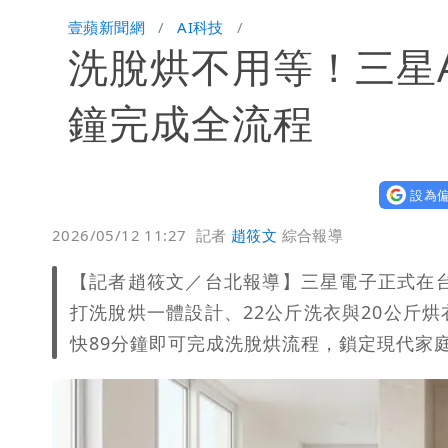
買BNT遭詐10億元 王尚智疑「慈濟
壹蘋新聞網
AI科技
洗脫烘不用等！三星A
柯文哲陪媽媽過父親節 分享「爸爸留
慈濟內部信流出！公開遭騙10億採購過
鐘完成全流程
白海豚颱風來了！8地大雨特報 24小時
設為偏
白海豚接近「北台灣大雨特報」 氣象
2026/05/12 11:27
記者
趙筱文
綜合報導
白海豚降雨注意！10縣市豪雨特報 
【記者趙筱文／台北報導】三星電子正式在台發表
打洗脫烘一體設計、22公斤洗衣與20公斤
快89分鐘即可完成洗脫烘流程，鎖定現代家