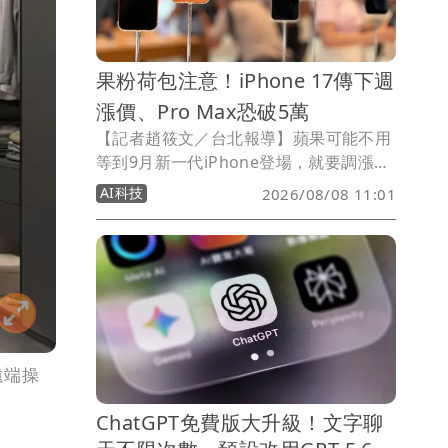
票，價值約10萬元。
果粉荷包注意！iPhone 17傳下週
漲價、Pro Max恐破5萬
【記者趙筱文／台北報導】蘋果可能不用
等到9月新一代iPhone登場，就要調漲
iPhone 17系列售價！最新爆料指出，蘋
AI科技
2026/08/08 11:01
果最快可能在8月10日調整iPhone 17價
格，不過目前尚未有官方消息，實際漲價
機型、幅度與適用市場也都還不明朗。
遠端操
ChatGPT免費版大升級！文字聊