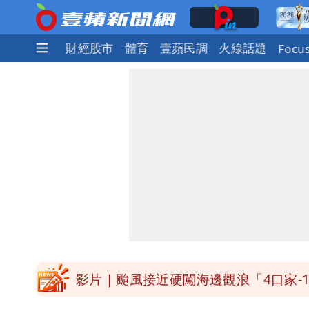
社會
國際
財經股市
體育
壹蘋民調
火線話題
Focu
白海豚接近「北台灣大雨特報」 氣象
白海豚降雨注意！10縣市豪雨特報 
白海豚逼近！淡江大橋21時封閉機車道
明年總預算「史上最強」10大亮點 李
影片｜颱風接近硬闖海邊觀浪「4口家-