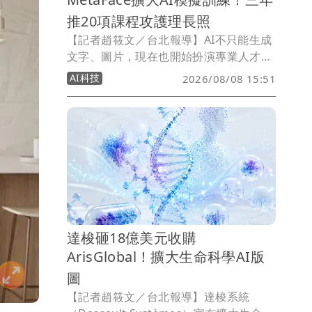
推20項課程攻護理長照
【記者趙筱文／台北報導】AI不只能生成
文字、圖片，現在也開始扮演專業人才的
「陪練員」。由藝人林煒創辦的超級臉股
AI科技
2026/08/08 15:51
份有限公司（MetaFace），將AI導入護
理、長照等專業訓練場景，旗下「Sim
Check（預演）」結合AI動作判讀、語音
辨識及即時評估，讓使用者在真正進入第
一線前反覆練習；未來三年更規劃推出20
項專業課程，進一步跨足急救與防災領
域。
達梭砸18億美元收購
ArisGlobal！擴大生命科學AI版
圖
【記者趙筱文／台北報導】達梭系統