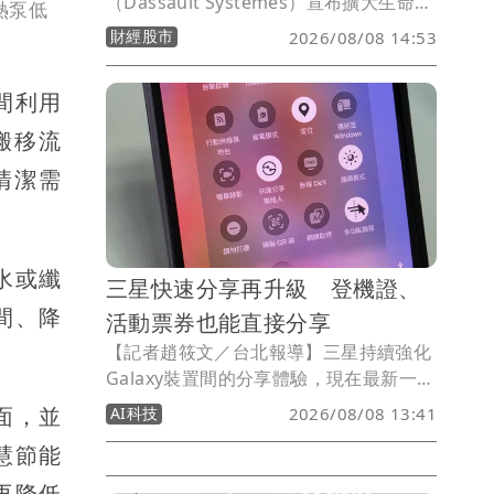
（Dassault Systèmes）宣布擴大生命科
熱泵低
學與AI版圖，已簽署最終協議，計畫以約
財經股市
2026/08/08 14:53
18億美元（約台幣540億元）現金收購AI
原生企業級法規遵循平台業者
間利用
ArisGlobal，並視未來多年AI相關營收目
標達成情況，額外支付最高2億美元對
搬移流
價，意味整體交易規模最高可達20億美
清潔需
元。
水或纖
三星快速分享再升級 登機證、
間、降
活動票券也能直接分享
【記者趙筱文／台北報導】三星持續強化
Galaxy裝置間的分享體驗，現在最新一波
Quick Share更新還加入Samsung
面，並
AI科技
2026/08/08 13:41
Wallet支援，也就是說未來用戶除了照
智慧節能
片、影片與文件外，就連活動票券、登機
證也能直接透過Quick Share傳送給其他
再降低