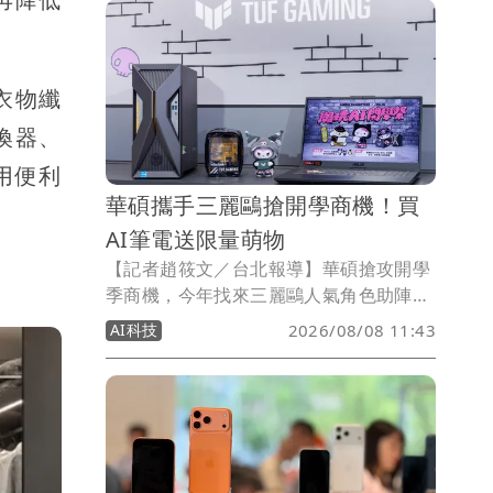
人，出遊分票、分享票券變得更方便。
衣物纖
換器、
用便利
華碩攜手三麗鷗搶開學商機！買
AI筆電送限量萌物
【記者趙筱文／台北報導】華碩搶攻開學
季商機，今年找來三麗鷗人氣角色助陣，
首度攜手Hello Kitty、布丁狗與酷洛米推
AI科技
2026/08/08 11:43
出「潮玩AI開學祭」，三大角色不僅換上
限定潮流造型，還抱著迷你ASUS、TUF
Gaming筆電登場。即日起至9月30日購
買指定產品並完成登錄，可獲得限量聯名
絨毛玩偶吊飾，另有機會抽中長榮航空
Hello Kitty彩繪機台北－巴黎雙人來回機