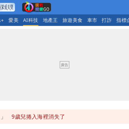
愛美
AI科技
地產王
旅遊美食
車市
打詐
指標
s+
署：本島陸警機率低
今晚至明下午受影響
慧芝：今年的送立院345天還在審
1」 9歲兒捲入海裡消失了