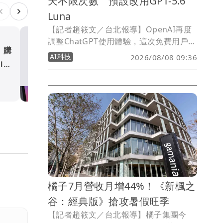
天不限次數 預設改用GPT-5.6
Luna
【記者趙筱文／台北報導】OpenAI再度
調整ChatGPT使用體驗，這次免費用戶也
購
三星快速分享再升級 登機
迎來相當有感的升級。OpenAI宣布，
AI科技
2026/08/08 09:36
I版
活動票券也能直接分享
ChatGPT免費版以及入門付費方案Go將
開放「不限次數文字聊天」，不再因達到
AI科技
使用上限而自動切換至能力較低的模型；
同時，免費版與Go方案的預設模型也將
從GPT-5.5 Instant升級為GPT-5.6
Luna。
橘子7月營收月增44%！《新楓之
谷：經典版》搶攻暑假旺季
【記者趙筱文／台北報導】橘子集團今