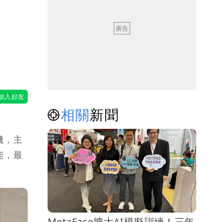
相關
新聞
機，主
能，最
MetaFace擴大AI模擬訓練！三年