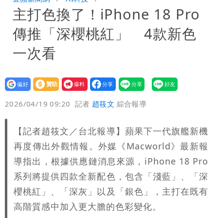
主打色換了！iPhone 18 Pro
入！杰威爾發聲明怒斥
比政府還有愛！台灣暖捐熊本「1物資」
傳推「深櫻桃紅」 4款新色
日人讚爆：乾脆給台灣統治
這次真的不一樣？南亞科砸3466億拚先
一次看
進製程 挑戰擴產魔咒
連戰二媳罕見發火！砲轟財政部「不負責
設為
贊助
我要
任」
獨家｜蕭敬騰「渡邉」日料店慘遇惡房
偏好
壹蘋
爆料
2026/04/19 09:20
記者
趙筱文
綜合報導
東！漲租→續約前翻臉→存證信逼遷
苦茶癌油｜威加2老闆交保！採購、中間
【記者趙筱文／台北報導】蘋果下一代旗艦新機
Summer火大（壹蘋10點強打）
商羈押禁見
廉航新規「頭頂置物櫃收費」 網崩潰：
再度傳出外觀情報。外媒《Macworld》最新報
上廁所多少？
白海豚路徑變了！專家：離台又更近 暴
導指出，根據供應鏈消息來源，iPhone 18 Pro
系列將提供四款全新配色，包含「淺藍」、「深
風圈逼近岸處
3資深房仲遭聲押禁見！士院裁定全交保
櫻桃紅」、「深灰」以及「銀色」，主打在既有
高階質感中加入更大膽的色彩變化。
＋限居
UNIQLO涼感衣不涼？店員揭「洗標編