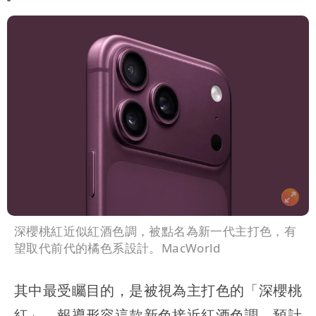
號」藏玄機
國家隊戰績！投資報酬率飆81％ 台積
電一檔狂賺76億
賴清德「總統級嘲諷」嗆爆盧秀燕！8年
總帳一次掀翻
70歲姜厚任攜小2輪女友現身！交往原因
超Man
駐英台北代表處徵助理 薪資99K！工作
內容讓人看傻
白海豚明恐海警！全台大雨3天「這區下
到紫爆」
疑「破百間日租套房」遭罰25萬 業者
說話了
深櫻桃紅近似紅酒色調，被點名為新一代主打色，有
望取代前代的橘色系設計。MacWorld
其中最受矚目的，是被視為主打色的「深櫻桃
紅」。報導形容這款新色接近紅酒色調，預計