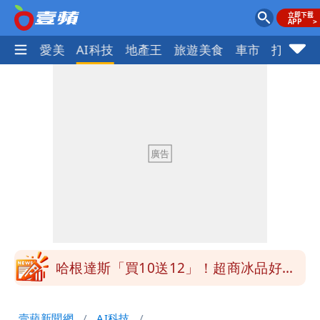
愛美
AI科技
地產王
旅遊美食
車市
打詐
ocus+
白海豚明恐海警！全台大雨3天「這區下
到紫爆」
疑「破百間日租套房」遭罰25萬 業者
說話了
她遲到1分鐘被迫請假1小時 律師：已
觸法
白海豚颱風進逼！北市再放整備假？蔣萬
安說了
哈根達斯「買10送12」！超商冰品好康
快看 思樂冰僅10元
華語天王遭亂爆私生子 周杰倫無辜捲
壹蘋新聞網
AI科技