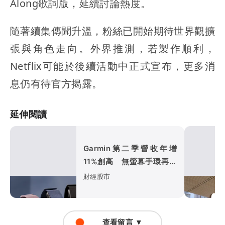
Along歌詞版，延續討論熱度。
隨著續集傳聞升溫，粉絲已開始期待世界觀擴
張與角色走向。外界推測，若製作順利，
Netflix可能於後續活動中正式宣布，更多消
息仍有待官方揭露。
延伸閱讀
Garmin第二季營收年增
11%創高 無螢幕手環再攻
健康市場
財經股市
查看留言 ▼