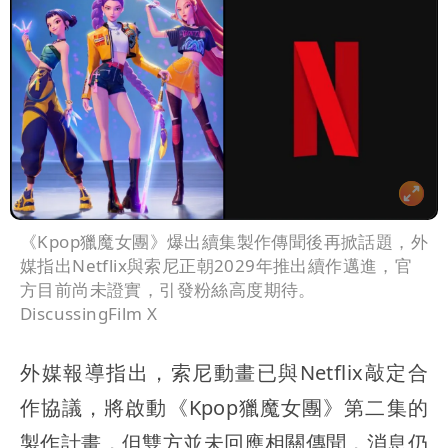
《Kpop獵魔女團》爆出續集製作傳聞後再掀話題，外
媒指出Netflix與索尼正朝2029年推出續作邁進，官
方目前尚未證實，引發粉絲高度期待。
DiscussingFilm X
外媒報導指出，索尼動畫已與Netflix敲定合
作協議，將啟動《Kpop獵魔女團》第二集的
製作計畫，但雙方並未回應相關傳聞，消息仍