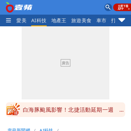
愛美
AI科技
地產王
旅遊美食
車市
打詐
ocus+
白海豚颱風應變！超市、量販防颱備貨
180噸 買1送1開搶
徐佳青遭疑「5年爽花2300萬公帑」 本
人回應了
北市基隆路住宅火警 1老婦逃生不及葬
身火窟
王祖賢息影22年罕見現身機場 59歲零
修圖真實狀態曝光
白海豚颱風影響！北捷活動延期一週 貓
空纜車、小巨蛋全面戒備
苦苓拋震撼中國歷史言論！指唐朝根本不
壹蘋新聞網
AI科技