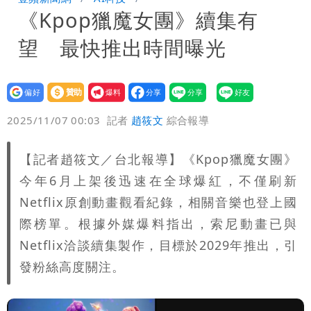
《Kpop獵魔女團》續集有
存在 再度被嗆：李白、杜甫用鮮卑文寫
白海豚颱風應變！超市、量販防颱備貨
望 最快推出時間曝光
詩？
180噸 買1送1開搶
徐佳青遭疑「5年爽花2300萬公帑」 本
人回應了
設為
贊助
我要
偏好
壹蘋
爆料
2025/11/07 00:03
記者
趙筱文
綜合報導
【記者趙筱文／台北報導】《Kpop獵魔女團》
今年6月上架後迅速在全球爆紅，不僅刷新
Netflix原創動畫觀看紀錄，相關音樂也登上國
際榜單。根據外媒爆料指出，索尼動畫已與
Netflix洽談續集製作，目標於2029年推出，引
發粉絲高度關注。