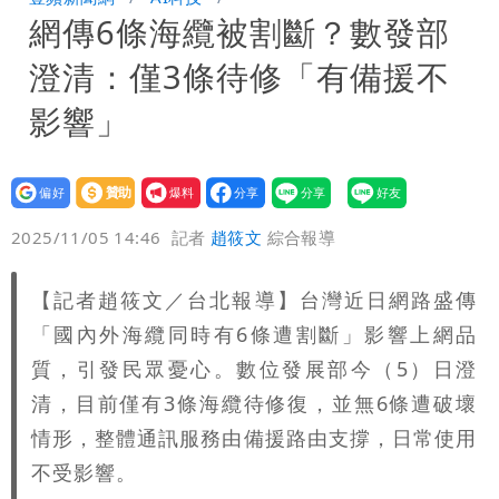
網傳6條海纜被割斷？數發部
空交通全數停航
澄清：僅3條待修「有備援不
影響」
設為
贊助
我要
偏好
壹蘋
爆料
2025/11/05 14:46
記者
趙筱文
綜合報導
【記者趙筱文／台北報導】台灣近日網路盛傳
「國內外海纜同時有6條遭割斷」影響上網品
質，引發民眾憂心。數位發展部今（5）日澄
清，目前僅有3條海纜待修復，並無6條遭破壞
情形，整體通訊服務由備援路由支撐，日常使用
不受影響。