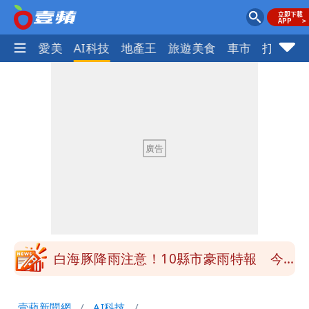
愛美
AI科技
地產王
旅遊美食
車市
打詐
ocus+
白海豚降雨注意！10縣市豪雨特報 今
晚至明下午受影響
颱風假來了！連江縣宣布明天停班課 海
空交通全數停航
穿中國貨內褲逛街「整件掉出裙底」
OL哀號：在同事眼前顏面盡失
「我是台灣人」胸章竟是中國製
Cheap：愛台灣只是發財的口號
白海豚降雨注意！10縣市豪雨特報 今
晚至明下午受影響
颱風假來了！連江縣宣布明天停班課 海
壹蘋新聞網
AI科技