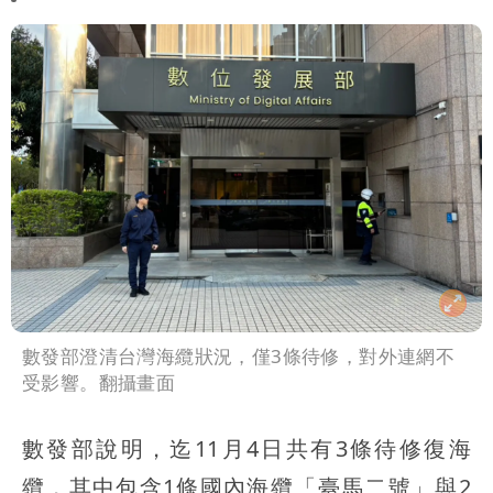
數發部澄清台灣海纜狀況，僅3條待修，對外連網不
受影響。翻攝畫面
數發部說明，迄11月4日共有3條待修復海
纜，其中包含1條國內海纜「臺馬二號」與2