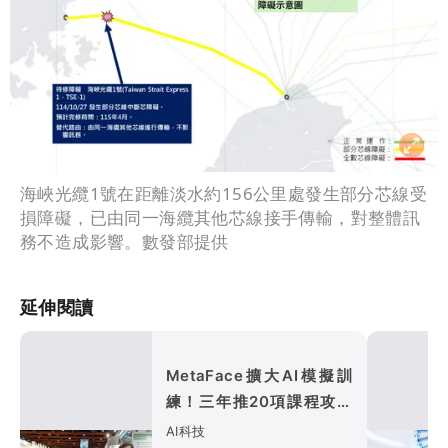
海峽光纜1號在距離淡水約156公里處發生部分芯線受
損障礙，已由同一海纜其他芯線接手傳輸，對整體訊
務不造成影響。數發部提供
延伸閱讀
MetaFace擴大AI模擬訓
練！三年推20項課程攻護
理長照
AI科技