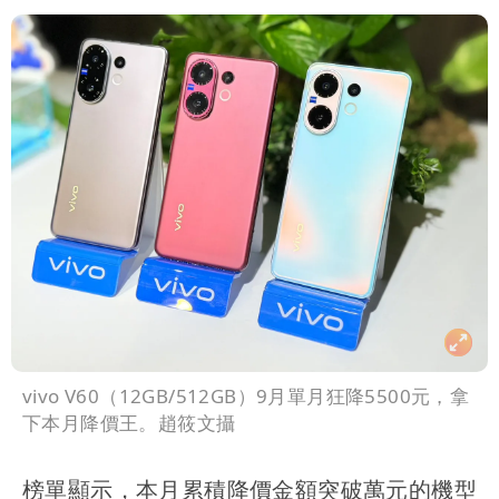
vivo V60（12GB/512GB）9月單月狂降5500元，拿
下本月降價王。趙筱文攝
榜單顯示，本月累積降價金額突破萬元的機型