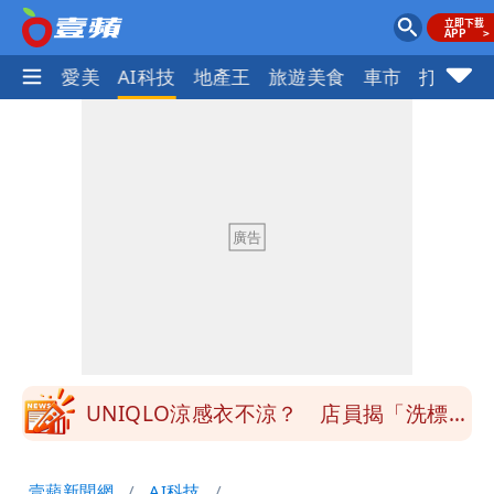
愛美
AI科技
地產王
旅遊美食
車市
打詐
ocus+
道瓊再創新高！SpaceX「財報失速」蒸
發7兆
3資深房仲涉犯《個資法》遭士檢聲押禁
見 士院裁定全部交保、限居
搶錢！廉航新規「頭頂置物櫃收費」 網
崩潰：上廁所要多少？
白海豚路徑變了！專家：離台又更近 暴
風圈逼近岸處
UNIQLO涼感衣不涼？ 店員揭「洗標編
號」藏玄機
國家隊戰績曝光！投資報酬率高達81%
壹蘋新聞網
AI科技