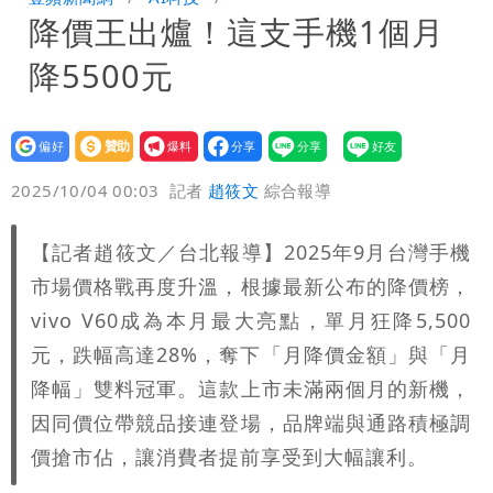
降價王出爐！這支手機1個月
台積電一檔狂賺76億
賴清德「總統級嘲諷」嗆爆盧秀燕！8年
降5500元
總帳一次掀翻
70歲姜厚任攜小2輪女友現身！交往原因
超Man
駐英台北代表處徵助理 薪資99K！工作
設為
贊助
我要
偏好
壹蘋
爆料
2025/10/04 00:03
記者
趙筱文
綜合報導
內容讓人看傻
白海豚明恐海警！全台大雨3天「這區下
到紫爆」
伊朗撂話美盟友：快勸川普停手！否則報
【記者趙筱文／台北報導】2025年9月台灣手機
市場價格戰再度升溫，根據最新公布的降價榜，
復
父親節泡湯了！白海豚海警機率飆
vivo V60成為本月最大亮點，單月狂降5,500
元，跌幅高達28%，奪下「月降價金額」與「月
85％ 這3天恐豪雨
道瓊再創新高！SpaceX「財報失速」蒸
降幅」雙料冠軍。這款上市未滿兩個月的新機，
發7兆
3資深房仲涉犯《個資法》遭士檢聲押禁
因同價位帶競品接連登場，品牌端與通路積極調
價搶市佔，讓消費者提前享受到大幅讓利。
見 士院裁定全部交保、限居