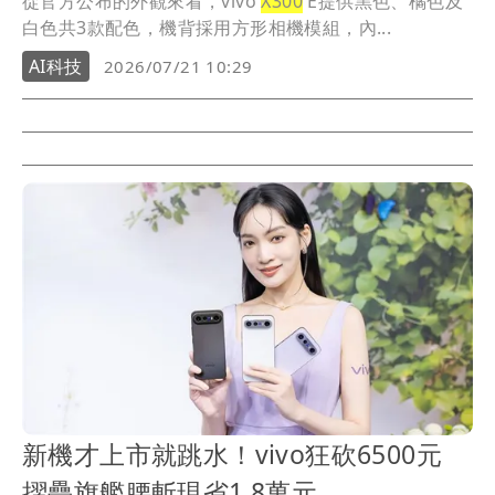
從官方公布的外觀來看，vivo
X300
E提供黑色、橘色及
白色共3款配色，機背採用方形相機模組，內...
AI科技
2026/07/21 10:29
新機才上市就跳水！vivo狂砍6500元
摺疊旗艦腰斬現省1.8萬元