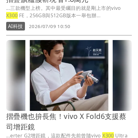
...三款機型上榜。其中最受矚目的就是剛上市的vivo
X300
FE，256GB與512GB版本一舉包辦...
AI科技
2026/07/09 10:50
摺疊機也拚長焦！vivo X Fold6支援蔡
司增距鏡
...erter G2增距鏡，這款配件先前曾隨vivo
X300
Ultra