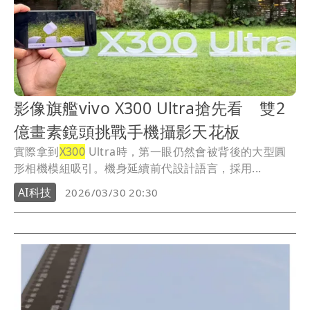
影像旗艦vivo X300 Ultra搶先看 雙2
億畫素鏡頭挑戰手機攝影天花板
實際拿到
X300
Ultra時，第一眼仍然會被背後的大型圓
形相機模組吸引。機身延續前代設計語言，採用...
AI科技
2026/03/30 20:30