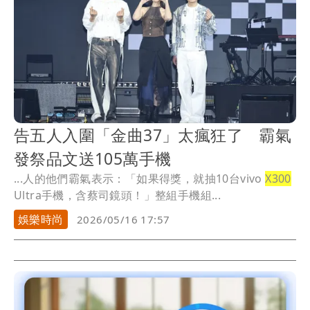
告五人入圍「金曲37」太瘋狂了 霸氣
發祭品文送105萬手機
...人的他們霸氣表示：「如果得獎，就抽10台vivo
X300
Ultra手機，含蔡司鏡頭！」整組手機組...
娛樂時尚
2026/05/16 17:57