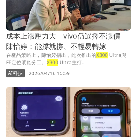
成本上漲壓力大 vivo仍選擇不漲價
陳怡婷：能撐就撐、不輕易轉嫁
在產品策略上，陳怡婷指出，此次推出的
X300
Ultra與
FE定位明確分工。
X300
Ultra主打...
AI科技
2026/04/16 15:59