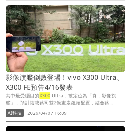
影像旗艦倒數登場！vivo X300 Ultra、
X300 FE預告4/16發表
其中最受矚目的
X300
Ultra，被定位為「真．影像旗
艦」，預計搭載蔡司雙2億畫素鏡頭配置，結合蔡...
AI科技
2026/04/07 16:09