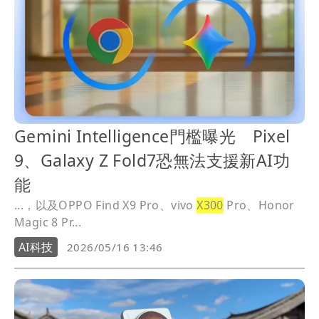
Gemini Intelligence門檻曝光 Pixel
9、Galaxy Z Fold7恐無法支援新AI功
能
...，以及OPPO Find X9 Pro、vivo
X300
Pro、Honor
Magic 8 Pr...
AI科技
2026/05/16 13:46