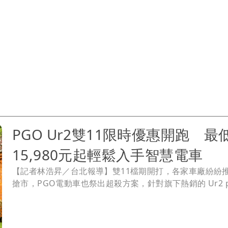
PGO Ur2雙11限時優惠開跑 最
15,980元起輕鬆入手智慧電車
【記者林浩昇／台北報導】雙11檔期開打，各家車廠紛紛
搶市，PGO電動車也祭出超殺方案，針對旗下熱銷的 Ur2 pl
牌輕型智慧電車推出雙重購車優惠，原廠萬元購車金再加24
率分期專案，標榜最低只要 15,980元起就能騎回家。