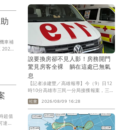
現男友力挺她到底。粉專「拾味人生」提
出個人看法，直指她說法漏洞明顯，「他
（姜厚任）不是沒看見，他是選擇性地看
補助
不見。因為拆穿了，故事就散了，他這一
年多在裡面投入的相信、投入的感情、投
入的『我終於等到那個懂我的人』，也會
機車補
跟著散」，釣出姜厚任本人留言以5個
025
「你們不懂」一一反駁，並表示「修行人
最高 6
可以辨認彼此」。
說要換房卻不見人影！房務開門
家。
驚見房客全裸 躺在這處已無氣
息
【記者凃建豐／高雄報導】今（9）日12
時10分高雄市三民一分局接獲報案，三民
方案
區建國三路某旅館有人死亡，轄區長明所
2026/08/09 16:28
社會
警網趕往查處。消防人員到場後，房客林
男已明顯無呼吸心跳等生命跡象。現場沒
時超值
有明顯打鬥痕跡，死者身體無外傷，初步
程可達
排除人為因素介入，已報請檢察官相驗確