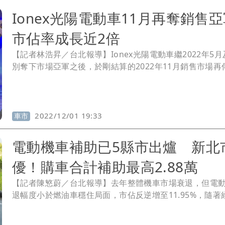
Ionex光陽電動車11月再奪銷
市佔率成長近2倍
【記者林浩昇／台北報導】Ionex光陽電動車繼2022年5月
別奪下市場亞軍之後，於剛結算的2022年11月銷售市場再
報，並第三度奪得電動機車市場亞軍，以1036台銷售量一
Ionex自家的銷售歷史新高，和10月相比成長率更高達230
越PBGN電車聯盟宏佳騰的492台，成為台灣電動機車市場
長最高的品牌。
2022/12/01 19:33
車市
電動機車補助已5縣市出爐 新北
優！購車合計補助最高2.88萬
【記者陳慜蔚／台北報導】去年整體機車市場衰退，但電
退幅度小於燃油車穩住局面，市佔反逆增至11.95%，隨著
工業局每台最高7000元、環保署汰舊獎勵金3800元，以
括台北市、新北市、基隆市、花蓮縣與嘉義市等5個縣市政