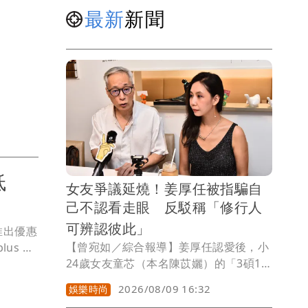
最新
新聞
低
女友爭議延燒！姜厚任被指騙自
己不認看走眼 反駁稱「修行人
可辨認彼此」
推出優惠
【曾宛如／綜合報導】姜厚任認愛後，小
us 綠
24歲女友童芯（本名陳苡孋）的「3碩1
期0利
博」學歷以及與姜厚任的七世情緣，成最
2026/08/09 16:32
娛樂時尚
熱話題，姜厚任對各種對女友的質疑，展