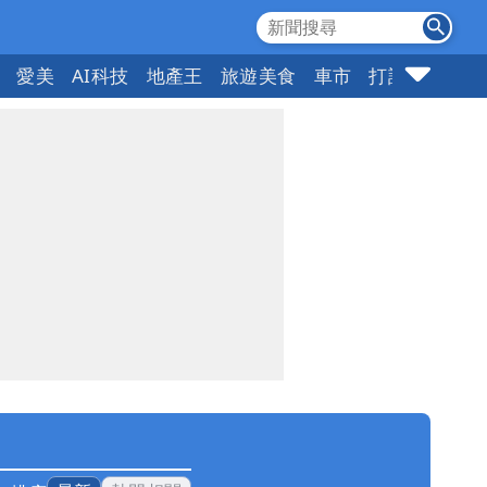
愛美
AI科技
地產王
旅遊美食
車市
打詐
指標企