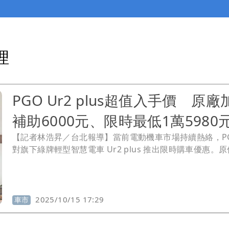
理
PGO Ur2 plus超值入手價 原廠
補助6000元、限時最低1萬5980
【記者林浩昇／台北報導】當前電動機車市場持續熱絡，PG
對旗下綠牌輕型智慧電車 Ur2 plus 推出限時購車優惠。
幣 59,980 元的 Ur2 plus，在結合政府汰舊換新補助、
4000 元，以及限時加碼補助 6000 元後，最低入手價可降
15,980 元起，成為近期市場上相當具吸引力的輕型電車選
2025/10/15 17:29
車市