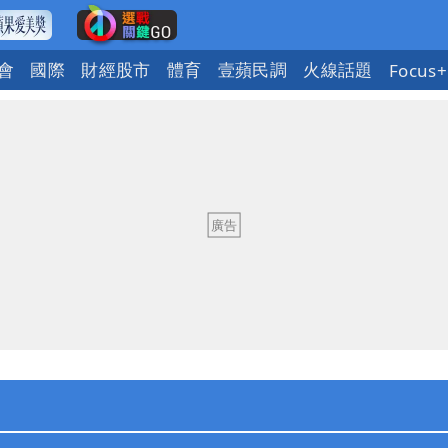
會
國際
財經股市
體育
壹蘋民調
火線話題
Focus+