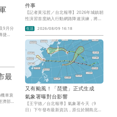
件事
售亞軍
【記者黃泓哲／台北報導】2026年城鎮韌
性演習首度納入行動網路降速演練，將分
別於8月10日及8月13日在中部與北部地
及9月分
2026/08/09 16:18
生活
區實施。國家通訊傳播委員會（NCC）提
傳捷
醒，演練期間手機上網速度將明顯降低，
舉寫下
民眾如果有重要網路需求，建議提前或延
%，超
後處理，以免影響工作或生活安排。
單月成
市最
又有颱風！「琵鷺」正式生成
動機車衰
氣象署曝對台影響
經濟部
【王宇德／台北報導】氣象署今天（9
及國內包
日）下午發布最新資訊，原位於關島北方
府，也
海面的熱帶性低氣壓，於下午2時發展為