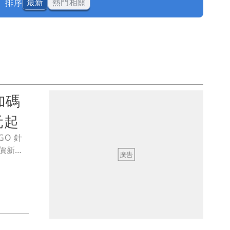
排序
最新
熱門相關
加碼
元起
O 針
原價新台
原廠購車金
至
擇。