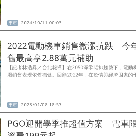
1000公里；白牌Ur1(雙電池)每月僅需499元，最高里程可達
公 里。
2024/10/11 00:03
車市
2022電動機車銷售微漲抗跌 今
舊最高享2.88萬元補助
【記者林浩昇／台北報導】在2050淨零碳排趨勢下，電動
場銷售表現依舊穩健。回顧2022年，在疫情與經濟因素的
下，全台機車整體市場衰退9.29% 、燃油機車銷量萎縮 9.6
致燃油機車市佔排名重新洗牌，電動機車則是穩住局面市
11.95％，跟去年相比微幅成長並持續抗跌。
2023/01/08 18:57
車市
PGO迎開學季推超值方案 電車
資費199元起