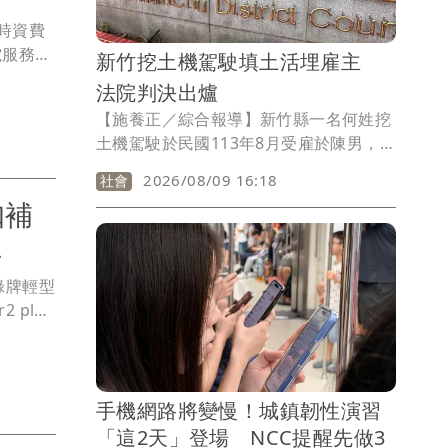
時資費
電服務，
新竹挖土機駕駛填土活埋雇主
0公里；
法院判決出爐
。
【施養正／綜合報導】新竹縣一名何姓挖
土機駕駛於民國113年8月受雇於陳男，負
責土石回填及整平作業。然而，陳男於作
2026/08/09 16:18
社會
業期間因故倒臥坑內，何男未注意現場狀
扣補
況，仍持續傾倒土石，導致陳男遭大量土
石掩埋身亡。新竹地方法院近日依過失致
手
死罪，判處何男8月徒刑，並須賠償247萬
綠牌輕型
餘元，緩刑4年，全案可上訴。
plus
，主打原
不到就
手機網路將變慢！城鎮韌性演習
「這2天」登場 NCC提醒先做3