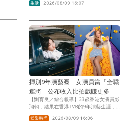
2026/08/09 16:07
生活
助最高可
輕度颱風，編號第16號，國際命名
動機車市
「PEILOU」，中文譯名「琵鷺」，也讓
西北太平洋再度出現3個颱風共存的情
況。
揮別9年演藝圈 女演員當「全職
運將」公布收入比拍戲賺更多
【劉育良／綜合報導】33歲香港女演員彭
翔翎，結果在香港TVB的9年演藝生涯，
如今當起全職計程車運將，她表示每天扣
2026/08/09 16:06
娛樂時尚
除成本後淨賺2000多元港幣（約8223元
台幣），生活比以前更為踏實安穩。