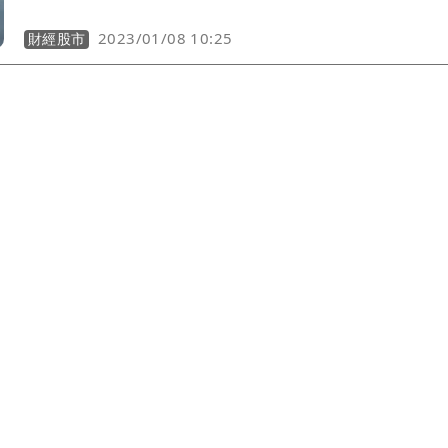
已公告地方補助，其中新北市還有早鳥優惠，合計政府補
申請2萬8800元補助，可說是最優補助，業者看好今年電
2023/01/08 10:25
財經股市
場仍可續持穩。