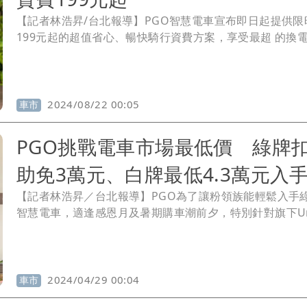
【記者林浩昇/台北報導】PGO智慧電車宣布即日起提供限
199元起的超值省心、暢快騎行資費方案，享受最超 的換
綠牌Ur2 Plus(單電池)每月僅需199元，最高里程可達100
白牌Ur1(雙電池)每月僅需499元，最高里程可達1500公里
2024/08/22 00:05
車市
PGO挑戰電車市場最低價 綠牌
助免3萬元、白牌最低4.3萬元入
【記者林浩昇／台北報導】PGO為了讓粉領族能輕鬆入手
智慧電車，適逢感恩月及暑期購車潮前夕，特別針對旗下Ur2 
車系推出專屬優惠專案，並以挑戰電車市場最低價為訴求
價最低只要4萬9980元，扣除補助之後入手成本最低3萬元
能擁有。
2024/04/29 00:04
車市