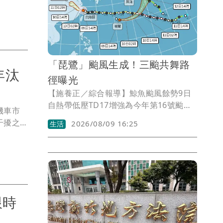
1500
認。
「琵鷺」颱風生成！三颱共舞路
年汰
徑曝光
【施養正／綜合報導】鯨魚颱風餘勢9日
自熱帶低壓TD17增強為今年第16號颱風
機車市
「琵鷺」。中央氣象署表示，琵鷺颱風預
干擾之
2026/08/09 16:25
生活
估未來朝東轉東北方向前進，對台灣天氣
3%，導
無影響。
佔達
限時