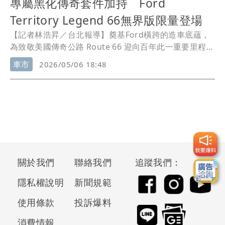
專屬黑化傳奇套件加持 Ford
Territory Legend 66無界版限量登場
【記者林浩昇／台北報導】奠基Ford橫跨的造車底蘊，
為致敬美國傳奇公路 Route 66 迎向百年此一重要里程
碑，福特六和正式推出 Ford Territory
Legend 66
無界
車市
2026/05/06 18:48
版，並以 111.4 萬元正式限量登場，全車升級總價值超
過 12 萬元的專屬配置，並以僅 300 台的稀有配額，結
合致敬美國 Route 66 的精神意象，打造一款兼具紀念意
義與產品力升級的特仕車型。入主再贈專屬「
Legend
66
無限享樂組」，進一步強化整體擁車價值。
關於我們
聯絡我們
追蹤我們：
隱私權說明
新聞規範
使用條款
投訴爆料
消費情報