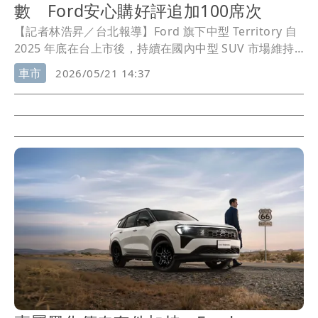
數 Ford安心購好評追加100席次
【記者林浩昇／台北報導】Ford 旗下中型 Territory 自
2025 年底在台上市後，持續在國內中型 SUV 市場維持
高度討論度。福特六和近日表示，先前為紀念美國經典
車市
2026/05/21 14:37
Route 66 公路百年所推出的「
Legend 66
無界版」，限
量 300 台配額目前已進入熱銷倒數階段，同時帶動整體
Territory 車系買氣升溫。