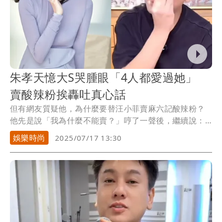
朱孝天憶大S哭腫眼「4人都愛過她」
賣酸辣粉挨轟吐真心話
但有網友質疑他，為什麼要替汪小菲賣麻六記酸辣粉？
他先是說「我為什麼不能賣？」哼了一聲後，繼續說：
「我...
娛樂時尚
2025/07/17 13:30