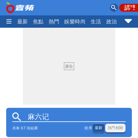
最新
焦點
熱門
娛樂時尚
生活
政治
社會
共有 67 項結果
排序
最新
熱門相關