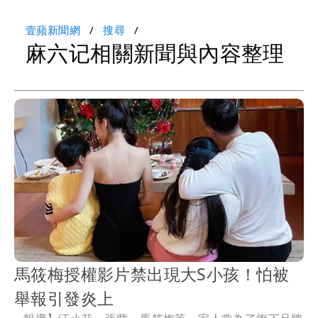
壹蘋新聞網
搜尋
麻六记相關新聞與內容整理
馬筱梅授權影片禁出現大S小孩！怕被
舉報引發炎上