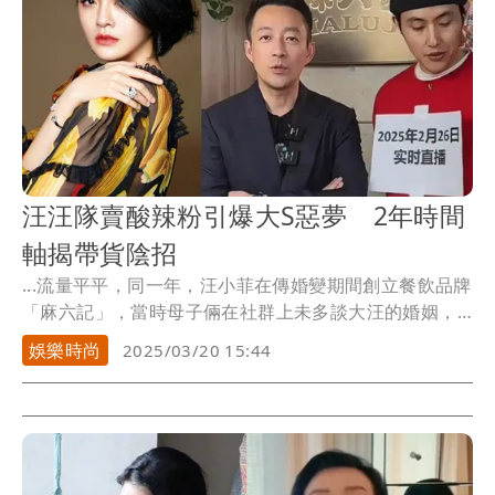
汪汪隊賣酸辣粉引爆大S惡夢 2年時間
軸揭帶貨陰招
...流量平平，同一年，汪小菲在傳婚變期間創立餐飲品牌
「麻六記」，當時母子倆在社群上未多談大汪的婚姻，
例如...
娛樂時尚
2025/03/20 15:44