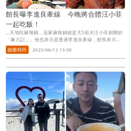
館長曝李進良牽線 今晚將合體汪小菲
一起吃飯！
...天地吃麻辣鍋，這家麻辣鍋就是大S前夫汪小菲創辦的
「麻六記」。他也表示是透過李進良牽線，館長表示
「（對...
娛樂時尚
2025/06/12 15:50