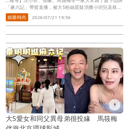
...報導】汪小菲、張蘭、馬筱梅等一家人常為了旗下品牌
「麻六記」帶貨直播，被大S粉絲質疑消費小玥兒及箖
箖，...
娛樂時尚
2026/07/21 19:56
大S愛女和同父異母弟很投緣 馬筱梅
伴遊北京環球影城