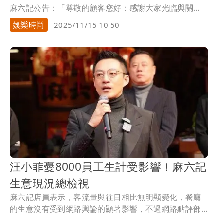
麻六記公告：「尊敬的顧客您好：感謝大家光臨與關
注。...
娛樂時尚
2025/11/15 10:50
汪小菲憂8000員工生計受影響！麻六記
生意現況總檢視
麻六記店員表示，客流量與往日相比無明顯變化，餐廳
的生意沒有受到網路輿論的顯著影響，不過網路點評部