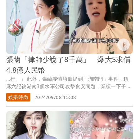
張蘭「律師少說了8千萬」 爆大S求償
4.8億人民幣
...行。」 此外，張蘭義憤填膺提到「湖南門」事件，稱
麻六記被湖南3個水軍公司攻擊食安問題，業績一下子
跌...
娛樂時尚
2024/09/08 15:08