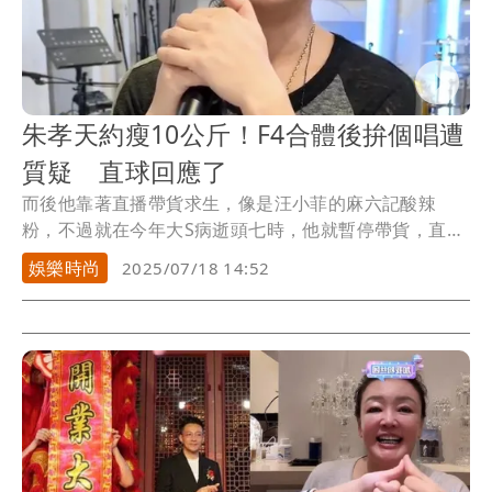
朱孝天約瘦10公斤！F4合體後拚個唱遭
質疑 直球回應了
而後他靠著直播帶貨求生，像是汪小菲的麻六記酸辣
粉，不過就在今年大S病逝頭七時，他就暫停帶貨，直言
不想...
娛樂時尚
2025/07/18 14:52