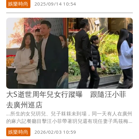
預製...
娛樂時尚
2025/09/14 10:54
大S逝世周年兒女行蹤曝 跟隨汪小菲
去廣州巡店
...所生的女兒玥兒、兒子箖箖未到場，同一天有人在廣州
的麻六記餐廳目擊汪小菲帶著玥兒還有現任妻子馬筱梅
巡店...
娛樂時尚
2026/02/03 10:59