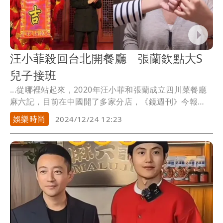
汪小菲殺回台北開餐廳 張蘭欽點大S
兒子接班
...從哪裡站起來，2020年汪小菲和張蘭成立四川菜餐廳
麻六記，目前在中國開了多家分店，《鏡週刊》今報
導，...
娛樂時尚
2024/12/24 12:23