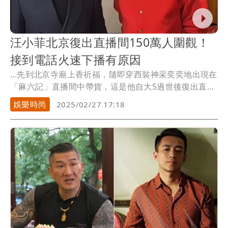
汪小菲北京復出直播間150萬人圍觀！
接到電話火速下播有原因
...先到北京寺廟上香祈福，隨即穿西裝神采奕奕地出現在
「麻六記」直播間中帶貨，這是他自大S過世後復出直播
間...
娛樂時尚
2025/02/27 17:18