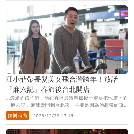
汪小菲帶長髮美女飛台灣跨年！放話
「麻六記」春節後台北開店
...最愛的孩子們，他在直播透露春節後一定要把他旗下的
「麻六記」麻辣燙開到台北來，主要是因為他想帶給孩
子吃...
娛樂時尚
2023/12/29 17:16