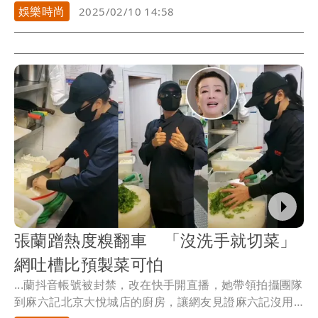
分，...
娛樂時尚
2025/02/10 14:58
張蘭蹭熱度糗翻車 「沒洗手就切菜」
網吐槽比預製菜可怕
...蘭抖音帳號被封禁，改在快手開直播，她帶領拍攝團隊
到麻六記北京大悅城店的廚房，讓網友見證麻六記沒用