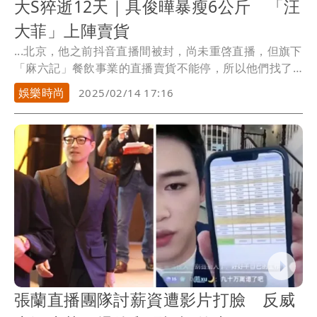
大S猝逝12天｜具俊曄暴瘦6公斤 「汪
大菲」上陣賣貨
...北京，他之前抖音直播間被封，尚未重啓直播，但旗下
「麻六記」餐飲事業的直播賣貨不能停，所以他們找了
長相...
娛樂時尚
2025/02/14 17:16
張蘭直播團隊討薪資遭影片打臉 反威