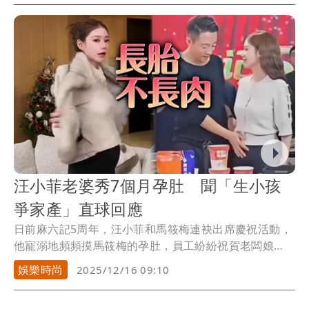
汪小菲老婆秀7個月孕肚 聞「生小孩
爭家產」直球回應
日前麻六記5周年，汪小菲和馬筱梅連袂出席慶祝活動，
他寵溺地頻頻摸馬筱梅的孕肚，員工紛紛祝賀老闆娘
「母...
娛樂時尚
2025/12/16 09:10