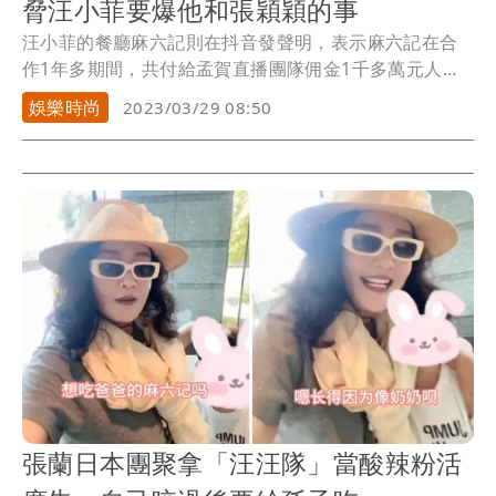
脅汪小菲要爆他和張穎穎的事
汪小菲的餐廳麻六記則在抖音發聲明，表示麻六記在合
作1年多期間，共付給孟賀直播團隊佣金1千多萬元人民
幣...
娛樂時尚
2023/03/29 08:50
張蘭日本團聚拿「汪汪隊」當酸辣粉活