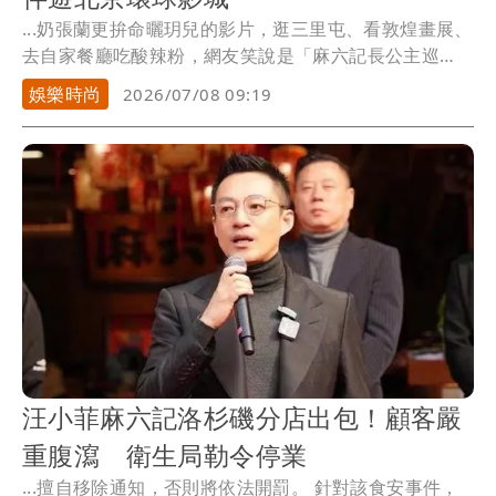
...奶張蘭更拚命曬玥兒的影片，逛三里屯、看敦煌畫展、
去自家餐廳吃酸辣粉，網友笑說是「麻六記長公主巡
店」。
娛樂時尚
2026/07/08 09:19
汪小菲麻六記洛杉磯分店出包！顧客嚴
重腹瀉 衛生局勒令停業
...擅自移除通知，否則將依法開罰。 針對該食安事件，