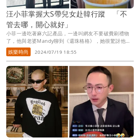
汪小菲掌握大S帶兒女赴韓行蹤 「不
管去哪，開心就好」
小菲一邊吃著麻六記產品，一邊叫網友不要破費刷禮物
了，他與老婆Mandy聊到《還珠格格》，她很驚訝他
竟...
娛樂時尚
2024/07/19 18:55