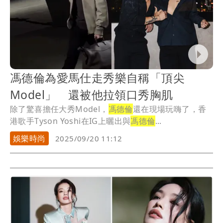
馮德倫為愛馬仕走秀樂自稱「頂尖
Model」 還被他拉領口秀胸肌
除了驚喜擔任大秀Model，
馮德倫
還在現場玩嗨了，香
港歌手Tyson Yoshi在IG上曬出與
馮德倫
...
娛樂時尚
2025/09/20 11:12