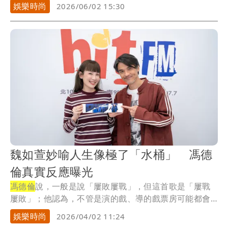
力，運...
娛樂時尚
2026/06/02 15:30
魏如萱妙喻人生像極了「水桶」 馮德
倫真實反應曝光
馮德倫
說，一般是說「屢敗屢戰」，但這首歌是「屢戰
屢敗」；他認為，不管是演的戲、導的戲票房可能都會
失敗...
娛樂時尚
2026/04/02 11:24