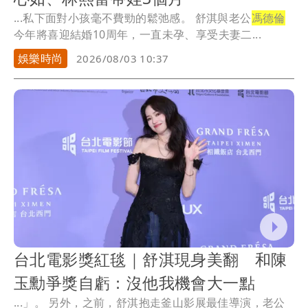
...私下面對小孩毫不費勁的鬆弛感。 舒淇與老公
馮德倫
今年將喜迎結婚10周年，一直未孕、享受夫妻二...
娛樂時尚
2026/08/03 10:37
台北電影獎紅毯｜舒淇現身美翻 和陳
玉勳爭獎自虧：沒他我機會大一點
...」。 另外，之前，舒淇抱走釜山影展最佳導演，老公