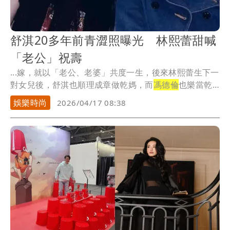
舒淇20多年前青澀照曝光 林熙蕾甜喊
「老公」祝壽
...嫁，就以「老公、老婆」共度一生，後來林熙蕾生下一
對女兒後，舒淇也順理成章做乾媽，而
馮德倫
也樂當乾
爹。
娛樂時尚
2026/04/17 08:38