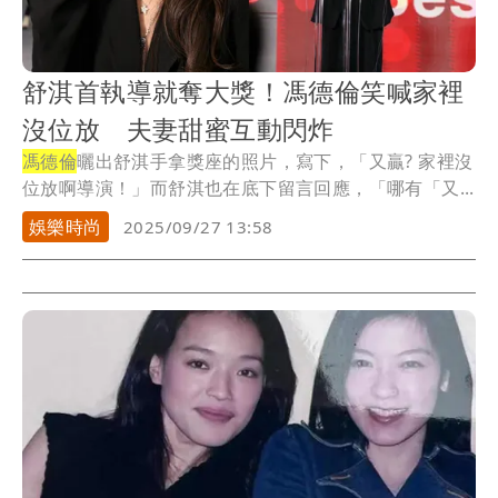
舒淇首執導就奪大獎！馮德倫笑喊家裡
沒位放 夫妻甜蜜互動閃炸
馮德倫
曬出舒淇手拿獎座的照片，寫下，「又贏? 家裡沒
位放啊導演！」而舒淇也在底下留言回應，「哪有「又...
娛樂時尚
2025/09/27 13:58