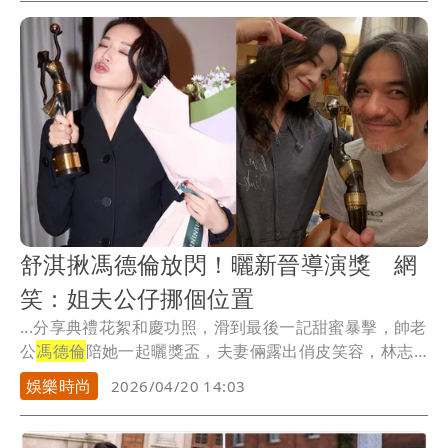
舒淇揪馮德倫放閃！曬新晉導演獎 網
笑：姐夫公仔挪個位置
...分享典禮花絮和慶功照，滑到最後一記甜蜜暴擊，帥老
公
馮德倫
陪她一起曬獎盃，夫妻倆露出俏皮笑容，林志
玲、...
娛樂時尚
2026/04/20 14:03