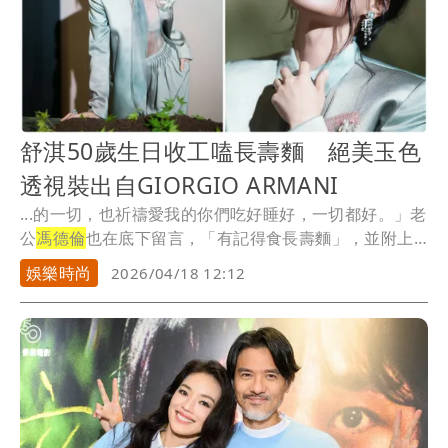
舒淇50歲生日收工嗑長壽麵 絕美玉色
透視裝出自GIORGIO ARMANI
...的一切，也祈禱愛我的你們吃好睡好，一切都好。」老
公
馮德倫
也在底下留言，「有記得食長壽麵」，並附上
愛心...
娛樂時尚
2026/04/18 12:12