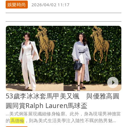
本...
娛樂時尚
2026/04/02 11:17
53歲李冰冰套馬甲美又颯 與優雅高圓
圓同賞Ralph Lauren馬球盃
...美式俐落展現纖細修身輪廓。此外，身為現場男神擔當
的
馮德倫
，則為美式生活美學注入隨性不羈的熟男魅