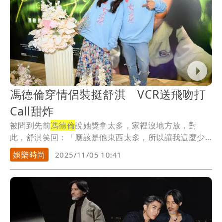
馮德倫穿情侶裝挺舒淇 VCR送飛吻打
Call甜炸
被問到先前
馮德倫
說她獎拿太多，家裡沒地方放，對
此，舒淇笑回：「應該是他東西太多，所以讓我這麼少
的獎項...
娛樂時尚
2025/11/05 10:41