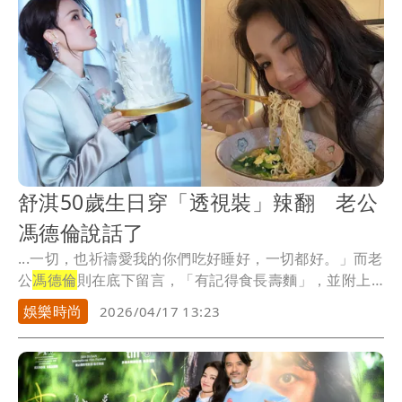
舒淇50歲生日穿「透視裝」辣翻 老公
馮德倫說話了
...一切，也祈禱愛我的你們吃好睡好，一切都好。」而老
公
馮德倫
則在底下留言，「有記得食長壽麵」，並附上
愛心...
娛樂時尚
2026/04/17 13:23