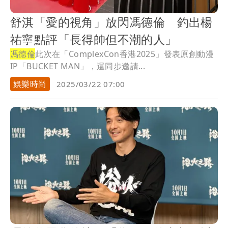
舒淇「愛的視角」放閃馮德倫 釣出楊
祐寧點評「長得帥但不潮的人」
馮德倫
此次在「ComplexCon香港2025」發表原創動漫
IP「BUCKET MAN」，還同步邀請...
娛樂時尚
2025/03/22 07:00