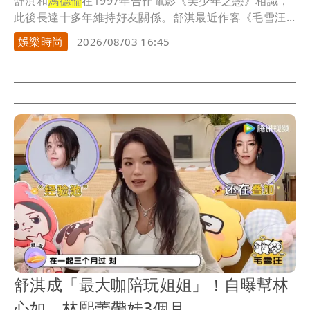
舒淇和
馮德倫
在1997年合作電影《美少年之戀》相識，
此後長達十多年維持好友關係。舒淇最近作客《毛雪汪...
娛樂時尚
2026/08/03 16:45
舒淇成「最大咖陪玩姐姐」！自曝幫林
心如、林熙蕾帶娃3個月