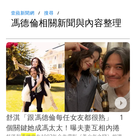
壹蘋新聞網
搜尋
馮德倫相關新聞與內容整理
舒淇「跟馮德倫每任女友都很熟」 1
個關鍵她成馮太太！曝夫妻互相內捲