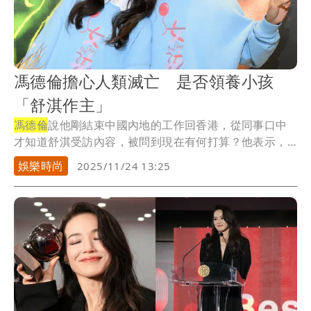
馮德倫擔心人類滅亡 是否領養小孩
「舒淇作主」
馮德倫
說他剛結束中國內地的工作回香港，從同事口中
才知道舒淇受訪內容，被問到現在有何打算？他表示，
現在...
娛樂時尚
2025/11/24 13:25