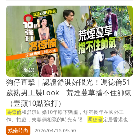
狗仔直擊｜認證舒淇好眼光！馮德倫51
歲熟男工裝Look 荒煙蔓草擋不住帥氣
（壹蘋10點強打）
馮德倫
和舒淇結婚10年膝下猶虛，舒淇長年在國外工
作、拍戲，夫妻倆相聚的時光有限，
馮德倫
定居香港也
沒閒...
娛樂時尚
2026/04/15 09:50