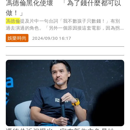
馮德倫黑化使壞 「為了錢什麼都可以
做！」
馮德倫
提及片中一句台詞「我不數孩子只數錢！」有別
過去演過的角色。「另外一個原因接這套電影，因為拐
帶兒...
娛樂時尚
2024/09/30 16:17