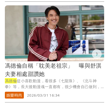
馮德倫自稱「耽美老祖宗」 曝與舒淇
夫妻相處甜讚她
馮德倫
從小喜歡動漫，看很多《七龍珠》、《北斗神
拳》等，長大後動漫魂一直都有，很少機會自己做到，
「動漫...
娛樂時尚
2026/03/31 16:34