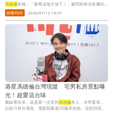
馮德倫
笑稱：「家裡沒地方放了！」被問到有沒有挪出
空...
娛樂時尚
2026/07/12 19:07
港星馮德倫台灣現蹤 宅男私房景點曝
光！超愛這台味
魏如萱坦承，這是第一次見到
馮德倫
本人，非常緊張，
以前只有在電視、電影院看過2D版本的他，沒想到現在