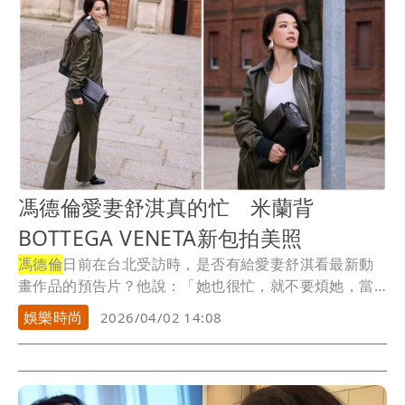
馮德倫愛妻舒淇真的忙 米蘭背
BOTTEGA VENETA新包拍美照
馮德倫
日前在台北受訪時，是否有給愛妻舒淇看最新動
畫作品的預告片？他說：「她也很忙，就不要煩她，當
然會...
娛樂時尚
2026/04/02 14:08