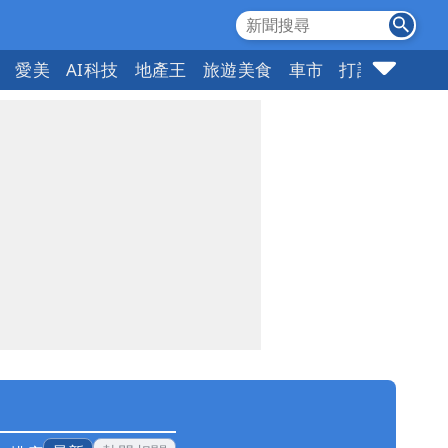
愛美
AI科技
地產王
旅遊美食
車市
打詐
指標企