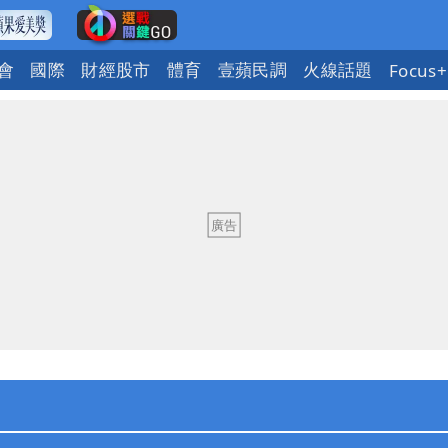
會
國際
財經股市
體育
壹蘋民調
火線話題
Focus+