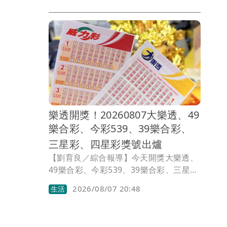
綠委吳思瑤揭露，陳時中正是沈伯洋請益
市政的第一位，他以過來人的身分給了沈
伯洋幾個叮嚀，他提醒沈伯洋「不要因為
選舉讓自己變得猙獰了，那就跟對手一樣
了。」
樂透開獎！20260807大樂透、49
樂合彩、今彩539、39樂合彩、
三星彩、四星彩獎號出爐
【劉育良／綜合報導】今天開獎大樂透、
49樂合彩、今彩539、39樂合彩、三星
彩、四星彩。獎號如有誤植，請以開獎單
2026/08/07 20:48
生活
位公告為準。