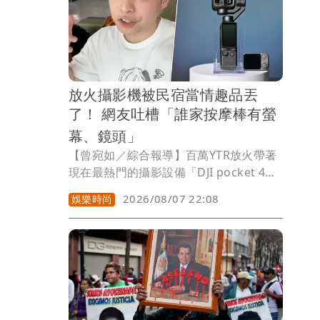
放火攝影機被民宿當情趣品丟
了！ 網友吐槽「誰家按摩棒有螢
幕、鏡頭」
【曾宛如／綜合報導】百萬YTR放火帶著
現在最熱門的攝影設備「DJI pocket 4
pro」去澎湖玩並拍片，不料忘在民宿
2026/08/07 22:08
娛樂時尚
裡，因為素材都在裡面，他崩潰大哭，覺
得沒辦法呼吸，致電民宿確定被工作人員
當成垃圾丟掉了，他一度衝去有50噸垃圾
的集中地翻找，但最後還是沒找到，他與
民宿老闆已談妥賠償條件，但民宿清潔人
員聲稱「以為相機是按摩棒才丟」，網友
吐槽覺得難以置信，「誰家按摩棒會有螢