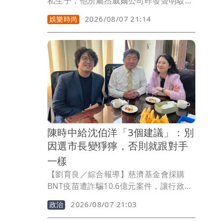
私生子，他所屬杰威爾公司昨發聲明駁斥
不實傳聞，而傳聞中的女主角劉若雪是女
2026/08/07 21:14
娛樂時尚
股東，她今也委託律師發聲明闢謠，而閨
蜜Amy姐早她一步出聲，直指傳聞中的私
生子「親爹在西安，可別瞎造謠了」。
陳時中給沈伯洋「3個建議」：別
因選市長變猙獰，否則就跟對手
一樣
【劉育良／綜合報導】慈濟基金會採購
BNT疫苗遭詐騙10.6億元案件，讓行政院
政務委員陳時中再次成為話題人物，民進
2026/08/07 21:03
政治
黨台北市長參選人沈伯洋的競選總幹事、