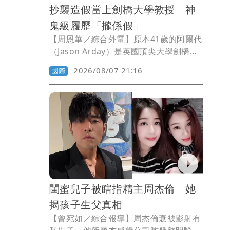
抄襲造假當上劍橋大學教授 神
鬼級履歷「攏係假」
【周恩華／綜合外電】原本41歲的阿爾代
（Jason Arday）是英國頂尖大學劍橋大
學的最年輕黑人教授，不但發表過多篇學
2026/08/07 21:16
國際
術論文，還聲稱創下35天跑完30場馬拉松
的驚人紀錄，更被視為黑人突破學術隱形
天花板的典範。不過，在一件件論文被揭
發涉及抄襲，以及過往的任教紀錄遭質疑
後，阿爾代在5日辭去劍橋大學的教職。
閨蜜兒子被瞎指精主周杰倫 她
揭孩子生父真相
【曾宛如／綜合報導】周杰倫衰被影射有