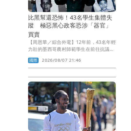
幕跟鏡頭」、「就算是按摩棒也不該擅自
扔掉客人物品」。
比黑幫還恐怖！43名學生集體失
蹤 極惡黑心政客恐涉「器官」
買賣
【周恩華／綜合外電】12年前，43名年輕
力壯的墨西哥農村師範學生在前往抗議政
府貪腐無能的途中，遭到警察攔下，警方
2026/08/07 21:46
國際
當場打死了6名目擊者，至於這43名學生
則被帶走後就此失蹤。12年來，學生家長
苦尋不果，甚至有人向勢力龐大的黑幫詢
問，是否涉及器官買賣，但黑幫堅決否
認。墨西哥當局今天逮捕時任州長阿基
瑞，並指控涉及當時「國家機器」的政、
軍、警聯合犯罪。