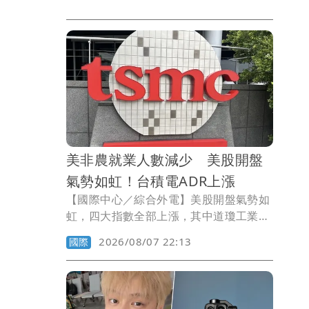
美非農就業人數減少 美股開盤
氣勢如虹！台積電ADR上漲
【國際中心／綜合外電】美股開盤氣勢如
虹，四大指數全部上漲，其中道瓊工業指
數上漲123.93點、標普500指數上漲
2026/08/07 22:13
國際
29.72點、那斯達克指數上漲225.08點、
費城半導體指數上漲315.88點。在個股方
面，台積電ADR上漲3.07元或0.73％。