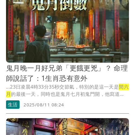
鬼月晚一月好兄弟「更餓更兇」？ 命理
師說話了：1生肖恐有意外
...23日凌晨4時33分35秒交節氣，特別的是這一天是
閏六
月
的最後一天，同時也是鬼月七月初鬼門開，他寫道...
生活
2025/08/11 08:24