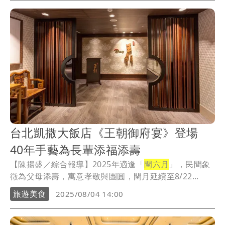
台北凱撒大飯店《王朝御府宴》登場
40年手藝為長輩添福添壽
【陳揚盛／綜合報導】2025年適逢「
閏六月
」，民間象
徵為父母添壽，寓意孝敬與團圓，閏月延續至8/22...
旅遊美食
2025/08/04 14:00