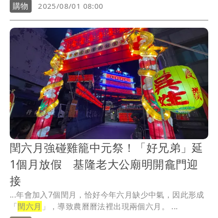
準備...
購物
2025/08/01 08:00
閏六月強碰雞籠中元祭！「好兄弟」延
1個月放假 基隆老大公廟明開龕門迎
接
...年會加入7個閏月，恰好今年六月缺少中氣，因此形成
「
閏六月
」，導致農曆曆法裡出現兩個六月。 ...