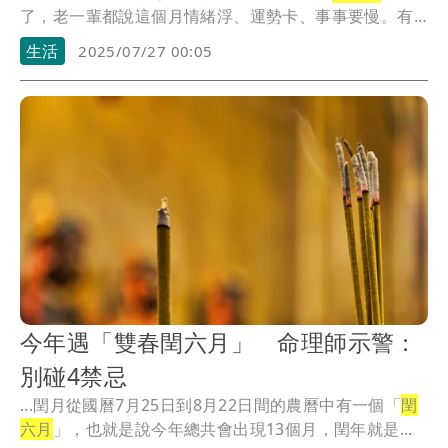
了，老一輩都說這個月情緒浮、運勢卡、事事要慢。有
沒有覺...
生活
2025/07/27 00:05
今年遇「雙春閏六月」 命理師示警：
別碰4禁忌
...閏月從國曆7月25日到8月22日間的農曆中有一個「
閏
六月
」，也就是說今年總共會出現13個月，閏年就是...