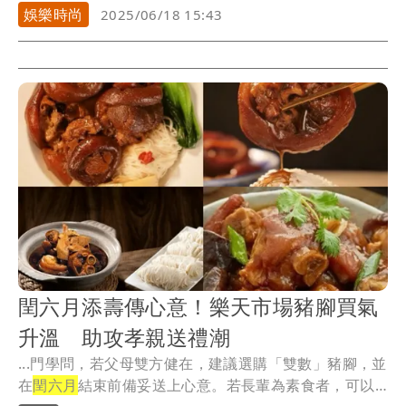
娛樂時尚
2025/06/18 15:43
閏六月添壽傳心意！樂天市場豬腳買氣
升溫 助攻孝親送禮潮
...門學問，若父母雙方健在，建議選購「雙數」豬腳，並
在
閏六月
結束前備妥送上心意。若長輩為素食者，可以