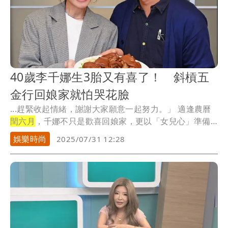
40歲李千娜生3胎又有喜了！ 斜槓五
金行回娘家就怕哭花臉
...趕緊收起情緒，謝謝大家願意一起努力。」 適逢農曆
閏六月
，千娜不只是歡喜回娘家，更以「女兒心」準備
了...
娛樂時尚
2025/07/31 12:28