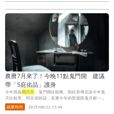
農曆7月來了！今晚11點鬼門開 建議
帶「5庇佑品」護身
今年因為
閏六月
，鬼門開比較晚，因此有傳言說今年鬼
月比較兇，阿谷老師說，其實今年的普渡跟鬼月都一
樣，只...
娛樂時尚
2025/08/22 15:49