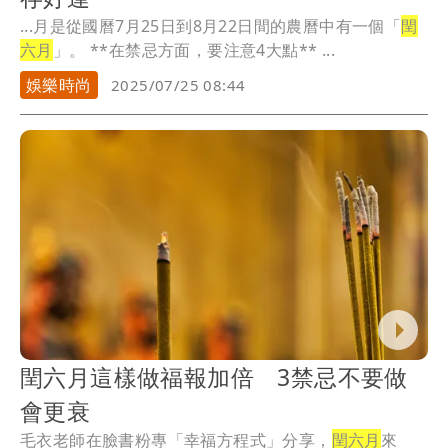
...月是從國曆7月25日到8月22日間的農曆中有一個「
閏
六月
」。 **在禁忌方面，要注意4大點** ...
娛樂時尚
2025/07/25 08:44
閏六月這樣做福報加倍 3禁忌不要做
會更衰
毛衣老師在臉書粉專「幸福方程式」分享，
閏六月
來