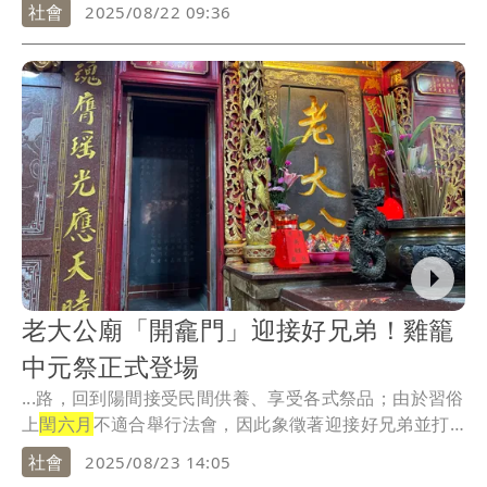
社會
2025/08/22 09:36
老大公廟「開龕門」迎接好兄弟！雞籠
中元祭正式登場
...路，回到陽間接受民間供養、享受各式祭品；由於習俗
上
閏六月
不適合舉行法會，因此象徵著迎接好兄弟並打
開陰...
社會
2025/08/23 14:05