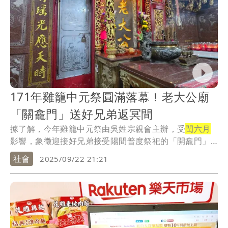
171年雞籠中元祭圓滿落幕！老大公廟
「關龕門」送好兄弟返冥間
據了解，今年雞籠中元祭由吳姓宗親會主辦，受
閏六月
影響，象徵迎接好兄弟接受陽間普度祭祀的「開龕門」
儀式...
社會
2025/09/22 21:21