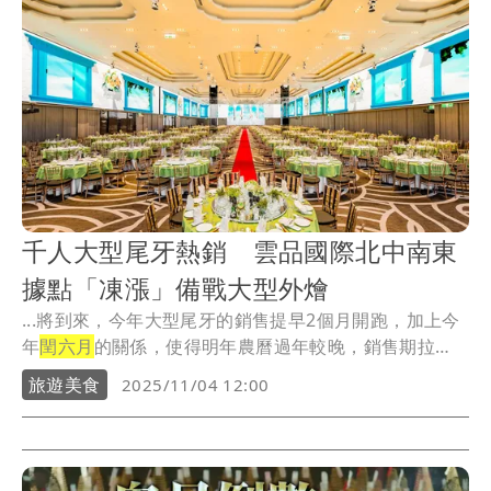
千人大型尾牙熱銷 雲品國際北中南東
據點「凍漲」備戰大型外燴
...將到來，今年大型尾牙的銷售提早2個月開跑，加上今
年
閏六月
的關係，使得明年農曆過年較晚，銷售期拉
長，雲...
旅遊美食
2025/11/04 12:00