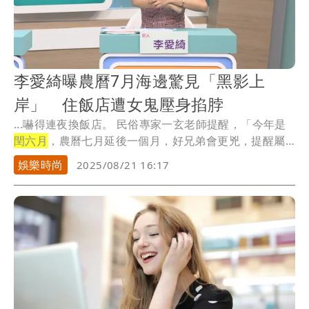
李愛綺曝農曆7月海邊驚見「黑影上
岸」 住飯店遭女鬼壓身掐脖
...嚇得連夜換飯店。 民俗專家一玄老師提醒，「今年是
閏六月
，農曆七月延後一個月，好兄弟會更兇，提醒屬
蛇...
娛樂時尚
2025/08/21 16:17