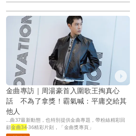
金曲專訪｜周湯豪首入圍歌王掏真心
話 不為了拿獎！霸氣喊：平庸交給其
他人
...曲37最新動態，也特別提供金曲專題，帶粉絲精彩回
顧
金曲34
-36精彩片刻，「金曲獎專頁」