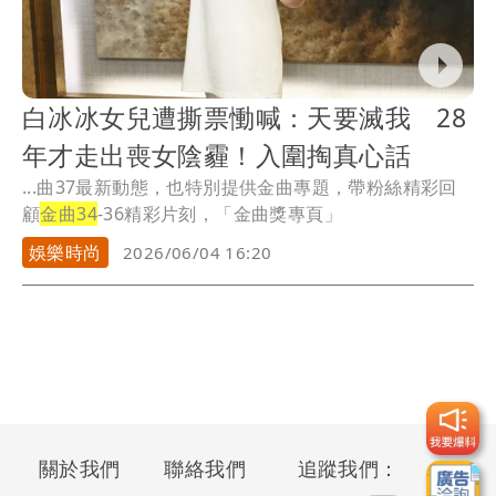
白冰冰女兒遭撕票慟喊：天要滅我 28
年才走出喪女陰霾！入圍掏真心話
...曲37最新動態，也特別提供金曲專題，帶粉絲精彩回
顧
金曲34
-36精彩片刻，「金曲獎專頁」
娛樂時尚
2026/06/04 16:20
關於我們
聯絡我們
追蹤我們：