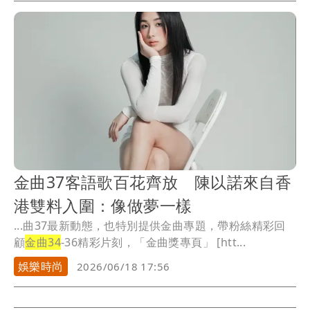
金曲37客語歌百花齊放 陳以諾來自香
港雙料入圍：像做夢一樣
...曲37最新動態，也特別提供金曲專題，帶粉絲精彩回
顧
金曲34
-36精彩片刻，「金曲獎專頁」 [htt...
娛樂時尚
2026/06/18 17:56