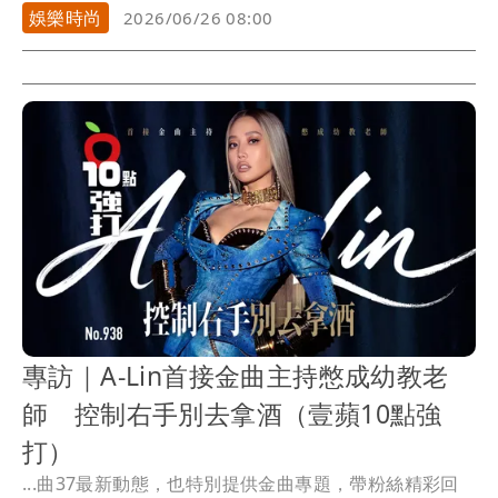
娛樂時尚
2026/06/26 08:00
專訪｜A-Lin首接金曲主持憋成幼教老
師 控制右手別去拿酒（壹蘋10點強
打）
...曲37最新動態，也特別提供金曲專題，帶粉絲精彩回