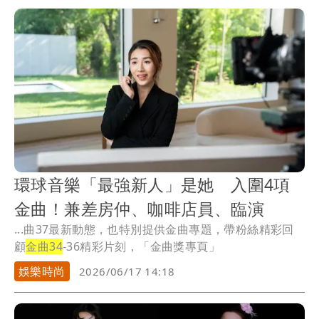
環球音樂「最強新人」是她 入圍4項
金曲！兼差房仲、咖啡店員、臨演
...曲37最新動態，也特別提供金曲專題，帶粉絲精彩回
顧
金曲34
-36精彩片刻，「金曲獎專頁」
娛樂時尚
2026/06/17 14:18