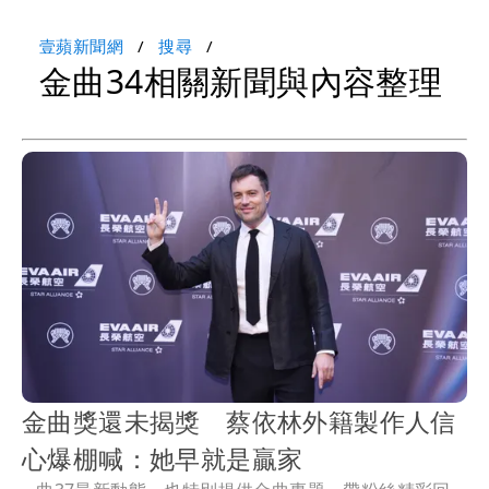
壹蘋新聞網
搜尋
金曲34相關新聞與內容整理
金曲獎還未揭獎 蔡依林外籍製作人信
心爆棚喊：她早就是贏家