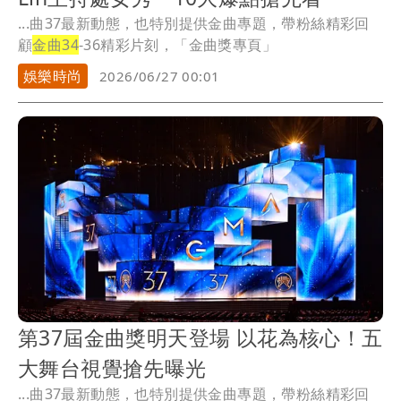
...曲37最新動態，也特別提供金曲專題，帶粉絲精彩回
顧
金曲34
-36精彩片刻，「金曲獎專頁」
娛樂時尚
2026/06/27 00:01
第37屆金曲獎明天登場 以花為核心！五
大舞台視覺搶先曝光
...曲37最新動態，也特別提供金曲專題，帶粉絲精彩回