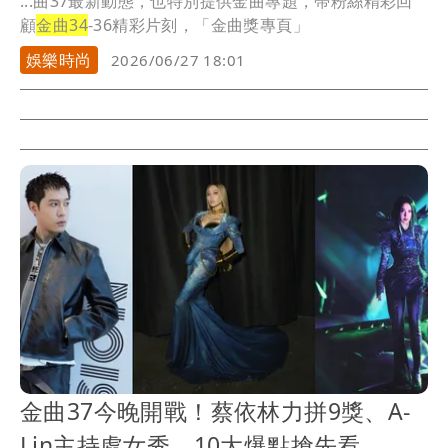
...曲37最新動態，也特別提供金曲專題，帶粉絲精彩回
顧
金曲34
-36精彩片刻，「金曲獎專頁」
娛樂時尚
2026/06/27 18:01
金曲37今晚開戰！蔡依林力拼9獎、A-
Lin主持處女秀 10大爆點搶先看