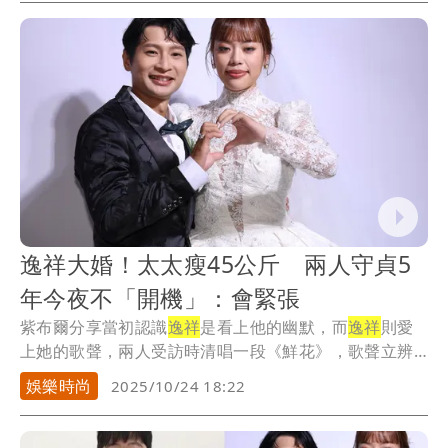
逸祥大婚！太太瘦45公斤 兩人守貞5
年今夜不「開機」：會緊張
紫布爾分享當初認識
逸祥
是看上他的幽默，而
逸祥
則愛
上她的歌聲，兩人受訪時清唱一段《鮮花》，歌聲立辨
高下...
娛樂時尚
2025/10/24 18:22