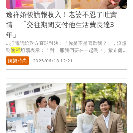
逸祥婚後謊報收入！老婆不忍了吐實
情 「交往期間支付他生活費長達3
年」
...打電話給對方直球對決：「你是不是喜歡我？」，沒想
到
逸祥
坦蕩表示：「對，那我們要在一起嗎？」紫布爾
則說...
娛樂時尚
2025/06/18 12:21