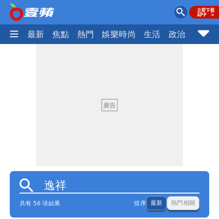
最新
焦點
熱門
娛樂時尚
生活
政治
社會
共有 56 項結果
排序
最新
熱門相關