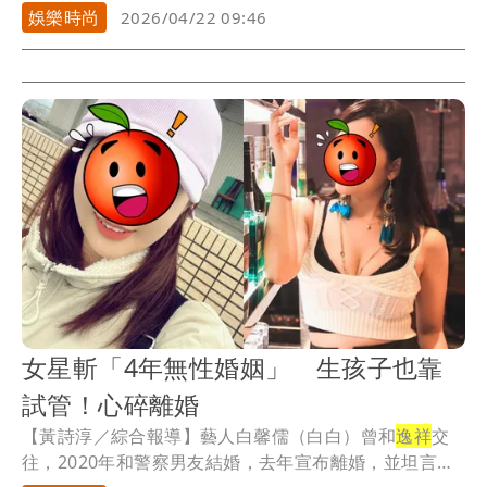
員...
娛樂時尚
2026/04/22 09:46
女星斬「4年無性婚姻」 生孩子也靠
試管！心碎離婚
【黃詩淳／綜合報導】藝人白馨儒（白白）曾和
逸祥
交
往，2020年和警察男友結婚，去年宣布離婚，並坦言