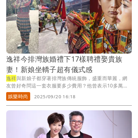
逸祥今排灣族婚禮下17樣聘禮娶貴族
妻！新娘坐轎子超有儀式感
逸祥
與新娘子都穿著排灣族傳統服飾，盛重而華麗，網
友曾好奇問這一套衣服要多少費用？他曾表示10多萬跑
不...
娛樂時尚
2025/09/20 16:18