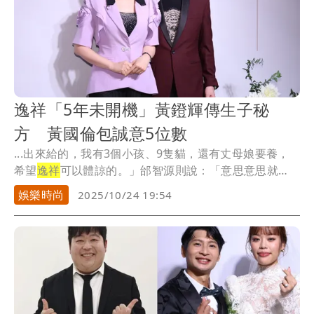
逸祥「5年未開機」黃鐙輝傳生子秘
方 黃國倫包誠意5位數
...出來給的，我有3個小孩、9隻貓，還有丈母娘要養，
希望
逸祥
可以體諒的。」邰智源則說：「意思意思就
好。」
娛樂時尚
2025/10/24 19:54