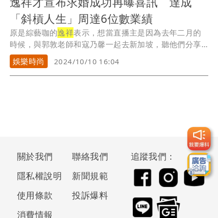
逸祥才宣布求婚成功再曝喜訊 達成
「斜槓人生」周達6位數業績
原是綜藝咖的
逸祥
表示，想當直播主是因為去年二月的
時候，與郭敦老師和寇乃馨一起去新加坡，聽他們分享
現在...
娛樂時尚
2024/10/10 16:04
關於我們
聯絡我們
追蹤我們：
隱私權說明
新聞規範
使用條款
投訴爆料
消費情報