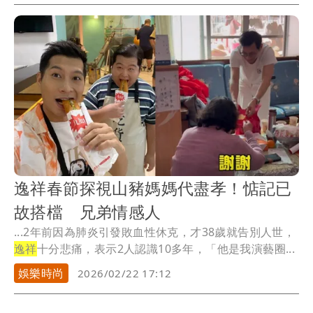
逸祥春節探視山豬媽媽代盡孝！惦記已
故搭檔 兄弟情感人
...2年前因為肺炎引發敗血性休克，才38歲就告別人世，
逸祥
十分悲痛，表示2人認識10多年，「他是我演藝圈...
娛樂時尚
2026/02/22 17:12