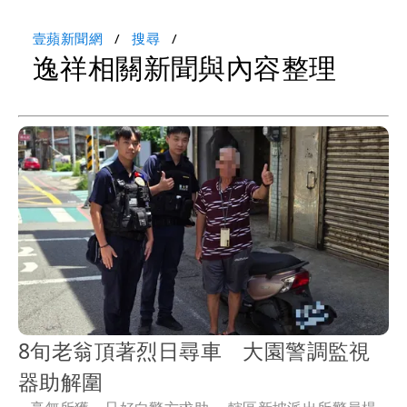
壹蘋新聞網
搜尋
逸祥相關新聞與內容整理
8旬老翁頂著烈日尋車 大園警調監視
器助解圍