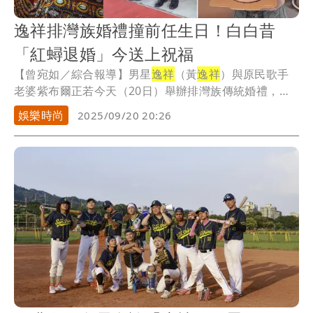
逸祥排灣族婚禮撞前任生日！白白昔
「紅蟳退婚」今送上祝福
【曾宛如／綜合報導】男星
逸祥
（黃
逸祥
）與原民歌手
老婆紫布爾正若今天（20日）舉辦排灣族傳統婚禮，而
今...
娛樂時尚
2025/09/20 20:26