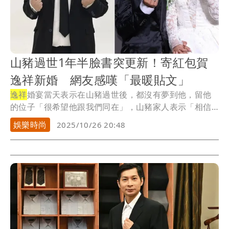
山豬過世1年半臉書突更新！寄紅包賀
逸祥新婚 網友感嘆「最暖貼文」
逸祥
婚宴當天表示在山豬過世後，都沒有夢到他，留他
的位子「很希望他跟我們同在」，山豬家人表示「相信
山豬...
娛樂時尚
2025/10/26 20:48