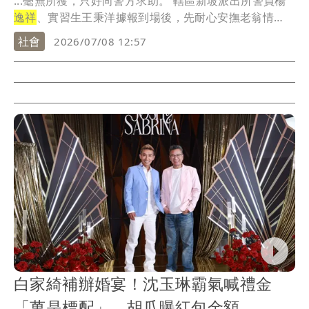
...毫無所獲，只好向警方求助。 轄區新坡派出所警員楊
逸祥
、實習生王秉洋據報到場後，先耐心安撫老翁情
緒，...
社會
2026/07/08 12:57
白家綺補辦婚宴！沈玉琳霸氣喊禮金
「萬是標配」 胡瓜曝紅包金額