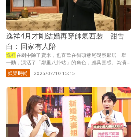
逸祥4月才剛結婚再穿帥氣西裝 甜告
白：回家有人陪
逸祥
在劇中除了賣米，也喜歡在街頭巷尾觀察鄰居一舉
一動，演活了「鄰里八卦站」的角色，頗具喜感。為演
活八...
娛樂時尚
2025/07/10 15:15