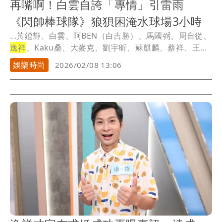
再嘴啊！白雲自誇「專情」引雷雨
《閃帥棒球隊》狼狽困淹水球場3小時
...黃鐙輝、白雲、阿BEN（白吉勝）、馬國弼、周自從、
逸祥
、Kaku桑、大麥克、劉宇昕、蘇麒麟、蔡祥、王...
娛樂時尚
2026/02/08 13:06