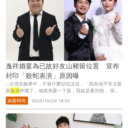
逸祥婚宴為已故好友山豬留位置 宣布
封印「殺蛇表演」原因曝
...出現在她夢中，不過什麼話也沒說，「因為他平常太愛
跟
逸祥
拌嘴了，他就來露一下面，我就是看到他， 很開
心...
娛樂時尚
2025/10/24 18:55