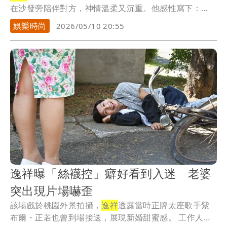
在沙發旁陪伴對方，神情溫柔又沉重。他感性寫下：
「山豬...
娛樂時尚
2026/05/10 20:55
逸祥曝「絲襪控」癖好看到入迷 老婆
突出現片場嚇歪
該場戲於桃園外景拍攝，
逸祥
透露當時正牌太座歌手紫
布爾・正若也曾到場接送，展現新婚甜蜜感。 工作人