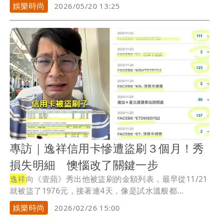
婚...
娛樂時尚
2026/05/20 13:25
專訪｜逸祥信用卡慘遭盜刷３個月！秀
損失明細 懊惱改了關鍵一步
逸祥
向《壹蘋》秀出他被盜刷的金額列表，最早從11/21
就被盜了1976元，接著連4天，像是試水溫般都...
娛樂時尚
2026/02/26 15:00