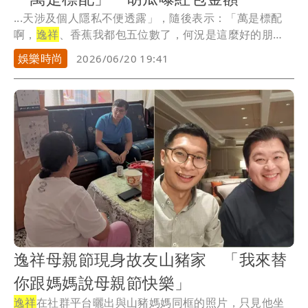
...天涉及個人隱私不便透露」，隨後表示：「萬是標配
啊，
逸祥
、香蕉我都包五位數了，何況是這麼好的朋
友。」 ...
娛樂時尚
2026/06/20 19:41
逸祥母親節現身故友山豬家 「我來替
你跟媽媽說母親節快樂」
逸祥
在社群平台曬出與山豬媽媽同框的照片，只見他坐