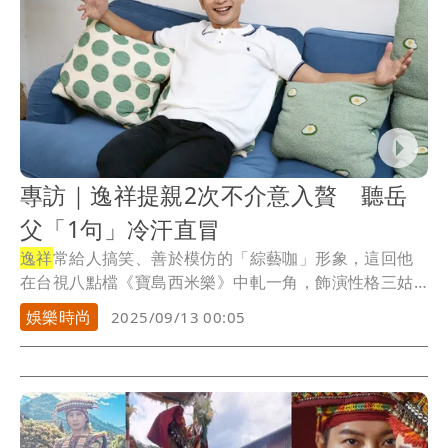
專訪｜逸祥提親2次不介意入贅 聽岳
父「1句」冷汗直冒
逸祥
常給人搞笑、善於模仿的「綜藝咖」形象，這回他
在台視八點檔《寶島西米樂》中軋一角，飾演性格三姑
六婆...
娛樂時尚
2025/09/13 00:05