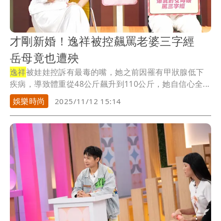
才剛新婚！逸祥被控飆罵老婆三字經
岳母竟也遭殃
逸祥
被娃娃控訴有最毒的嘴，她之前因罹有甲狀腺低下
疾病，導致體重從48公斤飆升到110公斤，她自信心全...
娛樂時尚
2025/11/12 15:14