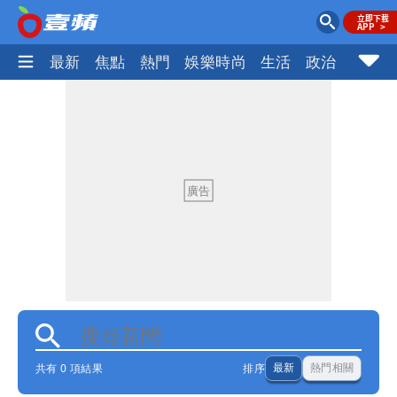
最新
焦點
熱門
娛樂時尚
生活
政治
社會
共有 0 項結果
排序
最新
熱門相關