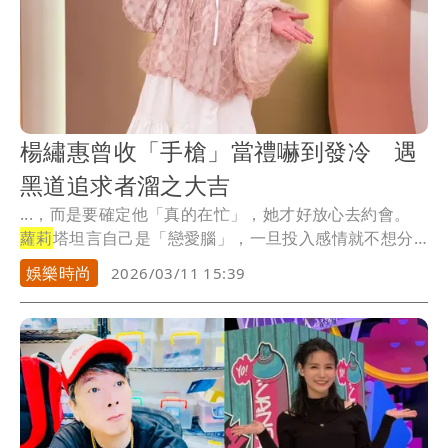
楊繡惠曾收「手槍」當禮嚇到發冷 遇
黑道追求者溜之大吉
...，而是要確定他「真的在忙」，她才好放心去約會。
蘿莉
塔坦言自己是「戀愛腦」，一旦投入感情就不想分
手...
娛樂時尚
2026/03/11 15:39