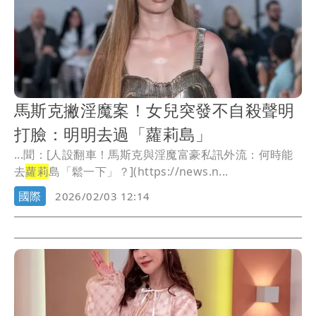
馬斯克撇淫魔案！女兒突發不自殺聲明
打臉：明明去過「蘿莉島」
...聞：[人設翻車！馬斯克與淫魔富豪私訊外流：何時能
去
蘿莉
島「鬆一下」？](https://news.n...
國際
2026/02/03 12:14