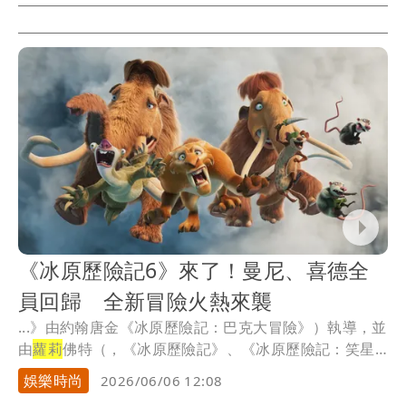
《冰原歷險記6》來了！曼尼、喜德全
員回歸 全新冒險火熱來襲
...》由約翰唐金《冰原歷險記：巴克大冒險》）執導，並
由
蘿莉
佛特（，《冰原歷險記》、《冰原歷險記：笑星
撞地...
娛樂時尚
2026/06/06 12:08