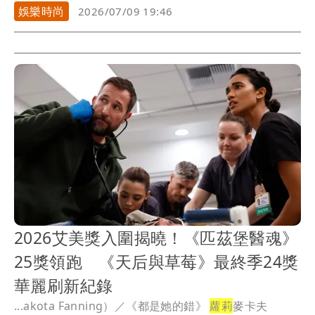
學生...
娛樂時尚
2026/07/09 19:46
2026艾美獎入圍揭曉！《匹茲堡醫魂》
25獎領跑 《天后與草莓》最終季24獎
華麗刷新紀錄
...akota Fanning）／《都是她的錯》
蘿莉
麥卡夫