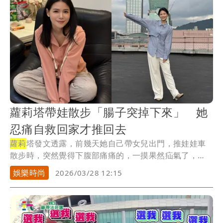
蘿莉塔帶娃散步「腸子突掉下來」 她
忍痛自救回家才推回去
蘿莉
塔發文透露，前幾天她自己帶女兒出門，推娃娃車
散步時，突然覺得下腹部痛痛的，一摸果然疝氣了，
「就是...
娛樂時尚
2026/03/28 12:15