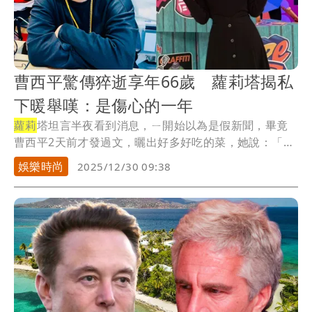
曹西平驚傳猝逝享年66歲 蘿莉塔揭私
下暖舉嘆：是傷心的一年
蘿莉
塔坦言半夜看到消息，ㄧ開始以為是假新聞，畢竟
曹西平2天前才發過文，曬出好多好吃的菜，她說：「曹
大...
娛樂時尚
2025/12/30 09:38