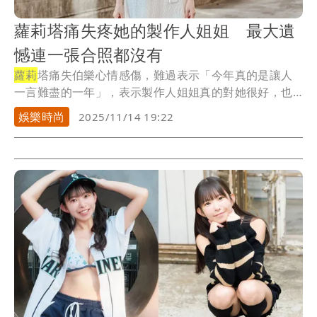
蘿莉塔痛失疼她的製作人姐姐 最大遺
憾連一張合照都沒有
蘿莉
塔痛失伯樂心情感傷，難過表示「今年真的是讓人
一言難盡的一年」，表示製作人姐姐真的對她很好，也
給了...
娛樂時尚
2025/11/14 19:22