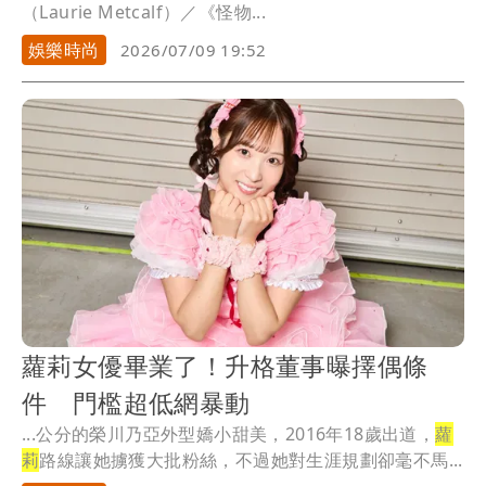
（Laurie Metcalf）／《怪物...
娛樂時尚
2026/07/09 19:52
蘿莉女優畢業了！升格董事曝擇偶條
件 門檻超低網暴動
...公分的榮川乃亞外型嬌小甜美，2016年18歲出道，
蘿
莉
路線讓她擄獲大批粉絲，不過她對生涯規劃卻毫不馬...