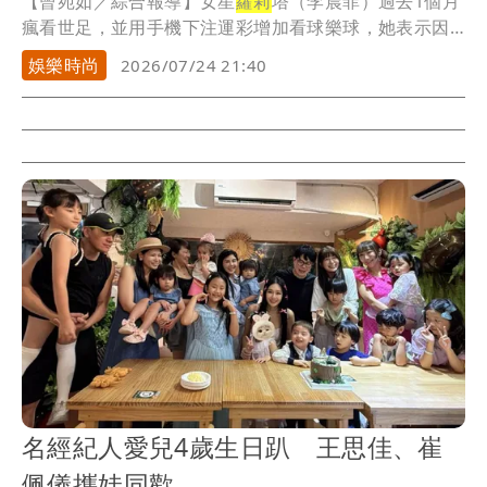
【曾宛如／綜合報導】女星
蘿莉
塔（李晨菲）過去1個月
瘋看世足，並用手機下注運彩增加看球樂球，她表示因
為...
娛樂時尚
2026/07/24 21:40
名經紀人愛兒4歲生日趴 王思佳、崔
佩儀攜娃同歡