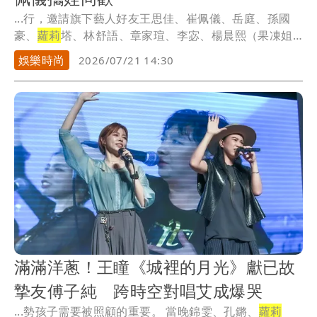
...行，邀請旗下藝人好友王思佳、崔佩儀、岳庭、孫國
豪、
蘿莉
塔、林舒語、章家瑄、李宓、楊晨熙（果凍姐
姐）等...
娛樂時尚
2026/07/21 14:30
滿滿洋蔥！王瞳《城裡的月光》獻已故
摯友傅子純 跨時空對唱艾成爆哭
...勢孩子需要被照顧的重要。 當晚錦雯、孔鏘、
蘿莉