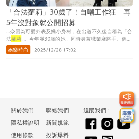
「合法蘿莉」30歲了！自嘲工作狂 再
5年沒對象就公開招募
...奈因為可愛外表及嬌小身材，在出道不久後自稱為「合
法
蘿莉
｣。今年滿30歲的她，同時身兼職業麻將手、偶
像...
娛樂時尚
2025/12/28 17:02
關於我們
聯絡我們
追蹤我們：
隱私權說明
新聞規範
使用條款
投訴爆料