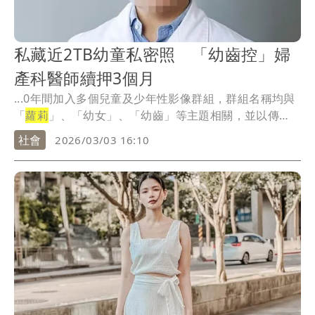
私藏近2TB幼童私密照 「幼齒控」婦
產科醫師續押3個月
...0年間加入多個兒童及少年性影像群組，群組名稱均與
「
蘿莉
」、「幼女」、「幼齒」等主題相關，並以傳
送、分...
社會
2026/03/03 16:10