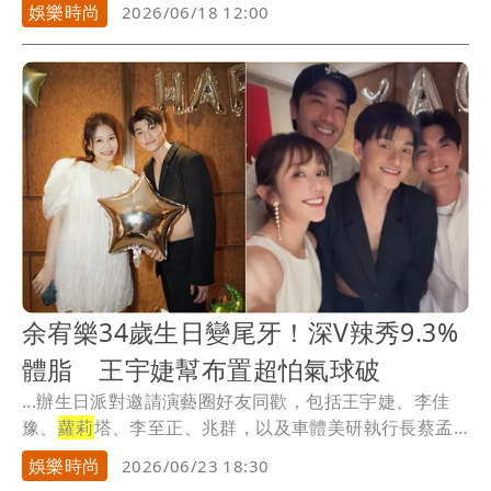
娛樂時尚
2026/06/18 12:00
余宥樂34歲生日變尾牙！深V辣秀9.3%
體脂 王宇婕幫布置超怕氣球破
...辦生日派對邀請演藝圈好友同歡，包括王宇婕、李佳
豫、
蘿莉
塔、李至正、兆群，以及車體美研執行長蔡孟
君等人...
娛樂時尚
2026/06/23 18:30