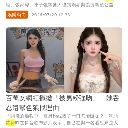
塔、張家瑋、陳子強等藝人也到場參與義賣響應公益...
娛樂時尚
2026/07/20 12:33
百萬女網紅擺攤「被男粉強吻」 她吞
忍還幫色狼找理由
「開攤的過程中，被男粉絲親了一口怎麼辦呢？」狗頭
蘿莉
昨在抖音發布影片表示，自己在與一名看起來是大