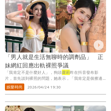
「男人就是生活無聊時的調劑品」 正
妹網紅回應出軌裸照爭議
「我肯定不是什麼好人」，狗頭
蘿莉
昨在抖音發布影
片，首先談到裸照的問題，她表示，「我肯定是個擦邊
大網紅...
娛樂時尚
2026/04/24 19:30