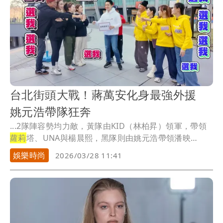
台北街頭大戰！蔣萬安化身最強外援
姚元浩帶隊狂奔
...2隊陣容勢均力敵，黃隊由KID（林柏昇）領軍，帶領
蘿莉
塔、UNA與楊晨熙，黑隊則由姚元浩帶領潘映
竹、...
娛樂時尚
2026/03/28 11:41