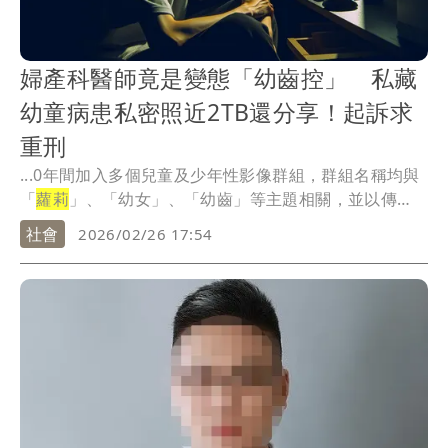
婦產科醫師竟是變態「幼齒控」 私藏
幼童病患私密照近2TB還分享！起訴求
重刑
...0年間加入多個兒童及少年性影像群組，群組名稱均與
「
蘿莉
」、「幼女」、「幼齒」等主題相關，並以傳
送、分...
社會
2026/02/26 17:54