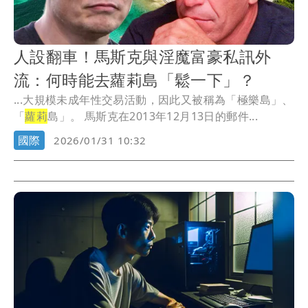
人設翻車！馬斯克與淫魔富豪私訊外
流：何時能去蘿莉島「鬆一下」？
...大規模未成年性交易活動，因此又被稱為「極樂島」、
「
蘿莉
島」。 馬斯克在2013年12月13日的郵件...
國際
2026/01/31 10:32