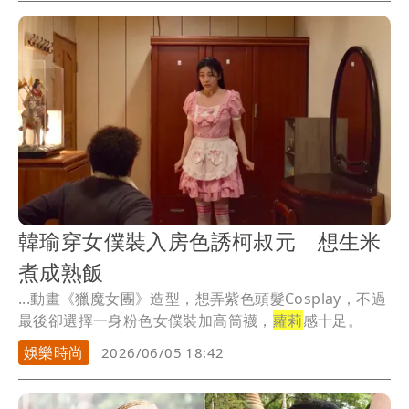
韓瑜穿女僕裝入房色誘柯叔元 想生米
煮成熟飯
...動畫《獵魔女團》造型，想弄紫色頭髮Cosplay，不過
最後卻選擇一身粉色女僕裝加高筒襪，
蘿莉
感十足。
娛樂時尚
2026/06/05 18:42