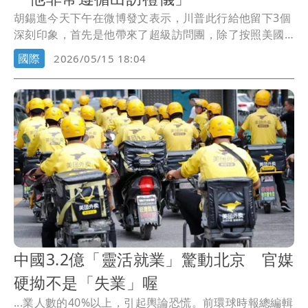
胡錫進今天下午在微博發文表示，川普此行給他留下3個
深刻印象，首先是他帶來了超級訪問團，除了按照美國
法...
國際
2026/05/15 18:04
中國3.2億「靈活就業」驚動北京 官媒
硬拗不是「失業」喔
...業人數的40%以上，引起輿論恐慌。前環球時報總編輯