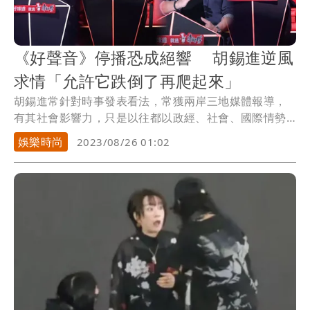
《好聲音》停播恐成絕響 胡錫進逆風
求情「允許它跌倒了再爬起來」
胡錫進常針對時事發表看法，常獲兩岸三地媒體報導，
有其社會影響力，只是以往都以政經、社會、國際情勢
為主...
娛樂時尚
2023/08/26 01:02