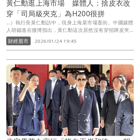
黃仁勳逛上海市場 媒體人：捨皮衣改
穿「司局級夾克」為H200很拼
...）執行長黃仁勳訪中，現身上海菜市場逛街。中國媒體
人胡錫進在微博指出，黃仁勳這次居然沒有穿招牌皮夾
克，...
財經股市
2026/01/24 19:45