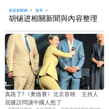
壹蘋新聞網
搜尋
胡锡进相關新聞與內容整理
真跪了?《奧德賽》北京首映 主持人
屈膝訪問讓中國人怒了