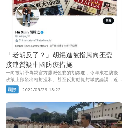
「老胡反了？」胡錫進被指風向丕變
接連質疑中國防疫措施
一向被賦予為親官方鷹派色彩的胡錫進，今年來在防疫
政策上卻發出相對溫和、甚至反對動輒封城的論調，近
來尤...
國際
2022/09/29 18:22