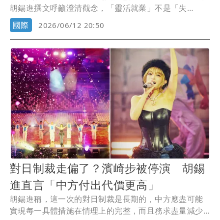
胡錫進撰文呼籲澄清觀念，「靈活就業」不是「失
業」、...
國際
2026/06/12 20:50
對日制裁走偏了？濱崎步被停演 胡錫
進直言「中方付出代價更高」
胡錫進稱，這一次的對日制裁是長期的，中方應盡可能
實現每一具體措施在情理上的完整，而且務求盡量減少