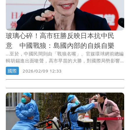
玻璃心碎！高市狂勝反映日本抗中民
意 中國戰狼：島國內部的自娛自樂
...至於，中國民間則由「戰狼名嘴」、官媒環球網前總編
輯胡錫進出面嗆聲，高市早苗的大勝，對國際局勢影響
不大...
國際
2026/02/09 12:33