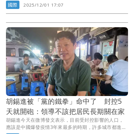
中國...
國際
2025/12/01 17:07
胡錫進被「黨的鐵拳」命中了 封控5
天就開砲：領導不該把居民長期關在家
胡錫進今天在微博發文表示，目前受封控影響的人口，
應該是中國爆發疫情3年來最多的時期，許多城市都進入