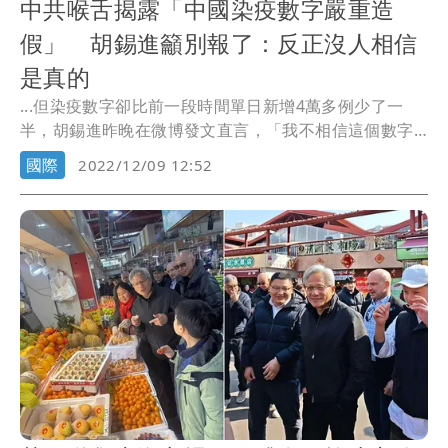
中共喉舌揭露「中國染疫數字嚴重造
假」 胡錫進籲別報了：反正沒人相信
是真的
...但染疫數字卻比前一段時間單日新增4萬多例少了一
半，胡錫進昨晚在微博發文直言，「我不相信這個數字
是真實...
國際
2022/12/09 12:52