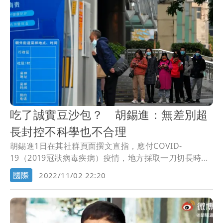
吃了誠實豆沙包？ 胡錫進：無差別超
長封控不科學也不合理
胡錫進1日在其社群頁面撰文直指，應付COVID-
19（2019冠狀病毒疾病）疫情，地方採取一刀切長時...
國際
2022/11/02 22:20