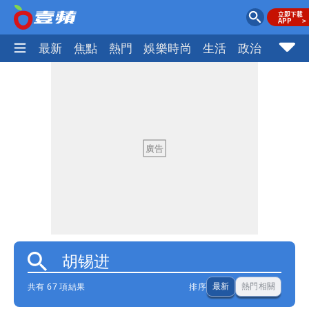
最新
焦點
熱門
娛樂時尚
生活
政治
社會
共有 67 項結果
排序
最新
熱門相關