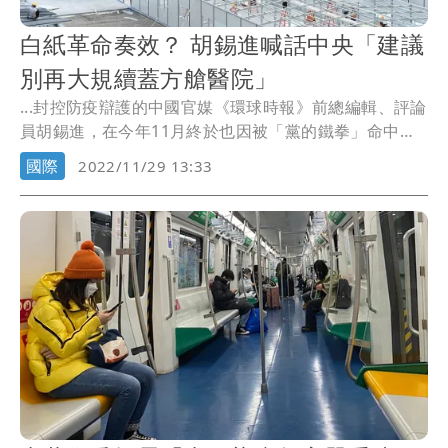
白紙革命奏效？ 胡錫進喊話中央「建議
別再大規續蓋方艙醫院」
...封控防疫辯護的中國官媒《環球時報》前總編輯、評論
員胡錫進，在今年11月終於也因被「黨的鐵拳」命中，
封...
國際
2022/11/29 13:33