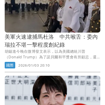
美軍火速逮捕馬杜洛 中共喉舌：委內
瑞拉不堪一擊程度創紀錄
胡錫進今晚在微博發文表示，以為美國總統川普
（Donald Trump）為了諾貝爾和平獎會有所顧忌，還...
國際
2026/01/03 20:10