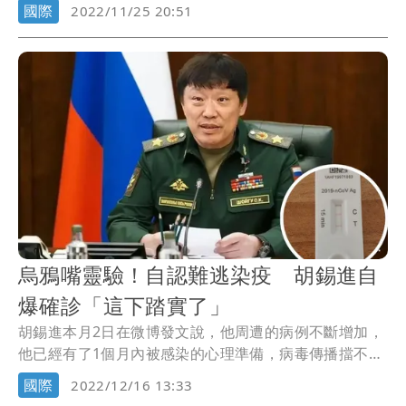
封...
國際
2022/11/25 20:51
烏鴉嘴靈驗！自認難逃染疫 胡錫進自
爆確診「這下踏實了」
胡錫進本月2日在微博發文說，他周遭的病例不斷增加，
他已經有了1個月內被感染的心理準備，病毒傳播擋不
住...
國際
2022/12/16 13:33