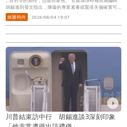
...容對等的期待，也值得重視。 官媒環球時報前總編輯
胡錫進則發文指出，陳璇的專業素養或緊張失儀確實可
受...
娛樂時尚
2026/08/04 19:07
川普結束訪中行 胡錫進談3深刻印象
「他非常遵循出訪禮儀」