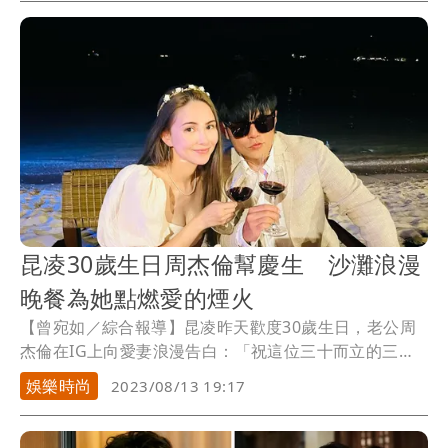
的事，中國狗仔張小寒發文表示，「 5年前被偷拍的劇組
聚餐視頻，忽然被翻出來了，這都是我多久前拍的素材
了」，並問網友到底發生什麼事？李宏毅工作室則發文
回應，只po了這3個字「很無聊」。
昆凌30歲生日周杰倫幫慶生 沙灘浪漫
晚餐為她點燃愛的煙火
【曾宛如／綜合報導】昆凌昨天歡度30歲生日，老公周
杰倫在IG上向愛妻浪漫告白：「祝這位三十而立的三寶
媽，永遠幸福快樂喔。」當然光說還不夠，2人也一起開
娛樂時尚
2023/08/13 19:17
心慶祝，周杰倫下午先笑摟昆凌坐遊艇出海，晚上則盛
裝打扮，周杰倫如白馬王子，與戴著俏皮皇冠，穿著低
胸公主袖的昆凌幸福舉杯，在沙灘上、海浪聲陪伴下，2