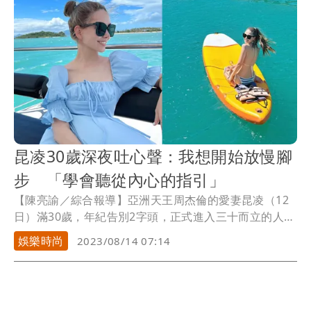
昆凌30歲深夜吐心聲：我想開始放慢腳
步 「學會聽從內心的指引」
【陳亮諭／綜合報導】亞洲天王周杰倫的愛妻昆凌（12
日）滿30歲，年紀告別2字頭，正式進入三十而立的人生
階段，她今凌晨有感而發寫下，20幾歲的她原先對30歲
娛樂時尚
2023/08/14 07:14
的定義，但當她真正跨越這分際，她說，「我才意識到
『女孩』和『女人』其實沒有分界線」，到了30歲，
「開始放慢腳步」、「學會聽從內心的指引」。