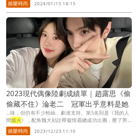
排，後...
娛樂時尚
2024/01/15 18:15
2023現代偶像陸劇成績單｜趙露思《偷
偷藏不住》淪老二 冠軍出乎意料是她
...味，但仍有不少粉絲、劇迷支持。第5名則是《我的人
間
烟火
》，配角魏大勛詮釋癡情霸總成功出圈，壓了男
主角...
娛樂時尚
2023/12/23 11:10