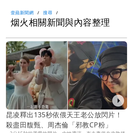
壹蘋新聞網
搜尋
烟火相關新聞與內容整理
昆凌釋出135秒依偎天王老公放閃片！
殺盡田馥甄、周杰倫「邪教CP粉」