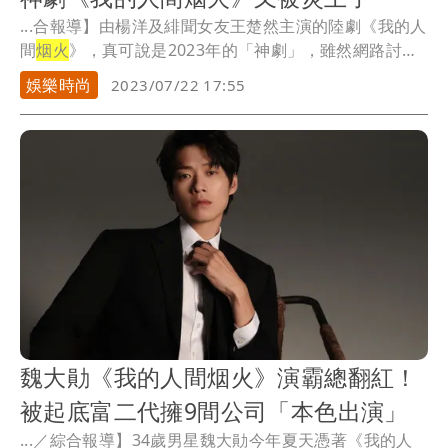
...合報導】由楊洋及緋聞女友王楚然主演的陸劇《我的人
間
烟火
》，真可說是2023年的「神劇」，雖然網路討
論...
娛樂時尚
2023/07/22 17:55
魏大勛《我的人間烟火》演霸總翻紅！
被起底富二代擁9間公司「本色出演」
...／綜合報導】34歲男星魏大勛今年夏天憑著《我的人