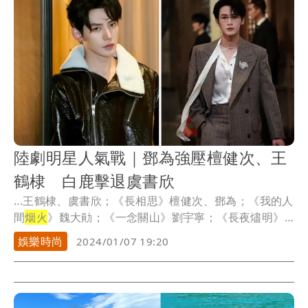
人共享浪漫晚餐，最後還為她施放愛的煙火，整個比偶
像劇還充滿粉紅泡泡。
陸劇明星人氣戰｜鄧為強壓檀健次、王
鶴棣 白鹿擊退虞書欣
...王鶴棣、虞書欣；《長相思》檀健次、鄧為；《我的人
間
烟火
》魏大勛；《一念關山》劉宇寧；《長夜燼明》
白鹿...
娛樂時尚
2024/01/07 19:20