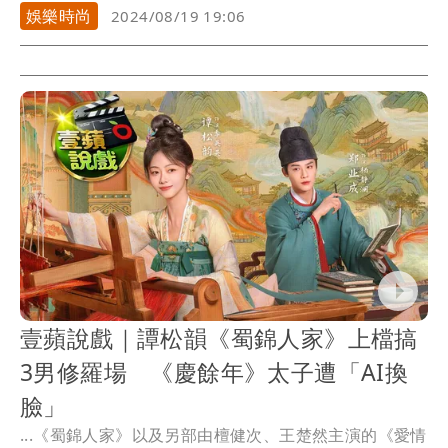
家》，這...
娛樂時尚
2024/08/19 19:06
壹蘋說戲｜譚松韻《蜀錦人家》上檔搞
3男修羅場 《慶餘年》太子遭「AI換
臉」
...《蜀錦人家》以及另部由檀健次、王楚然主演的《愛情