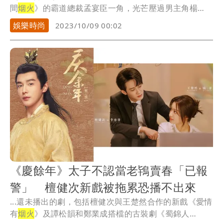
間
烟火
》的霸道總裁孟宴臣一角，光芒壓過男主角楊
洋，洗...
娛樂時尚
2023/10/09 00:02
《慶餘年》太子不認當老鴇賣春「已報
警」 檀健次新戲被拖累恐播不出來
...還未播出的劇，包括檀健次與王楚然合作的新戲《愛情
有
烟火
》及譚松韻和鄭業成搭檔的古裝劇《蜀錦人