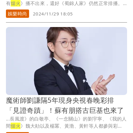
有
烟火
》播不出來，還好《蜀錦人家》仍然正常排播。
...
娛樂時尚
2024/11/29 18:05
魔術師劉謙隔5年現身央視春晚彩排
「見證奇蹟」！蘇有朋搭古巨基也來了
...長風渡》的白敬亭、《一念關山》的劉宇寧、《我的人
間
烟火
》魏大勛以及楊冪、黃渤、黃軒等人都參與彩