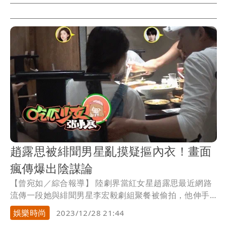
趙露思被緋聞男星亂摸疑摳內衣！畫面
瘋傳爆出陰謀論
【曾宛如／綜合報導】 陸劇界當紅女星趙露思最近網路
流傳一段她與緋聞男星李宏毅劇組聚餐被偷拍，他伸手
在她後背隔著衣服摸來摸去，疑似摳她內衣，被她打手
娛樂時尚
2023/12/28 21:44
阻止的畫面，隨即馬上變成熱搜詞條，原來這並非最近