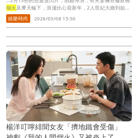
...2分15秒的恩愛放閃片，由她導演，有夫妻倆在倫敦橋
烟火
及摩天輪下，浪漫比心迎新年，2人世紀大婚到如
今...
娛樂時尚
2026/03/08 15:50
楊洋叮嚀緋聞女友「擠地鐵會受傷」
神劇《我的人間烟火》又被炎上了