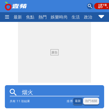
最新
焦點
熱門
娛樂時尚
生活
政治
社會
共有 11 項結果
排序
最新
熱門相關