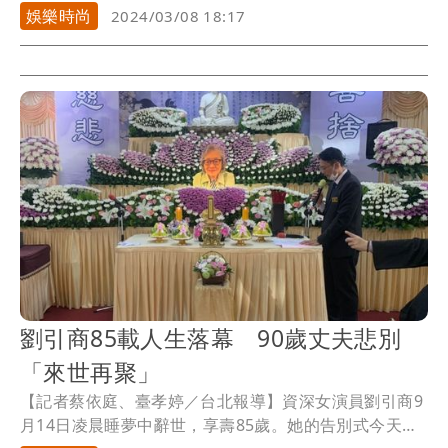
芳雯...
娛樂時尚
2024/03/08 18:17
劉引商85載人生落幕 90歲丈夫悲別
「來世再聚」
【記者蔡依庭、臺孝婷／台北報導】資深女演員劉引商9
月14日凌晨睡夢中辭世，享壽85歲。她的告別式今天在