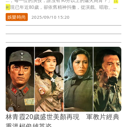
...，每一位的演技，誰沒有90分以上的爐火純青？」
江
彬
現已年近80歲，卻依舊精神抖擻，從演戲、唱歌、...
娛樂時尚
2025/09/10 15:20
林青霞20歲盛世美顏再現 軍教片經典
重溫柯俊雄英姿