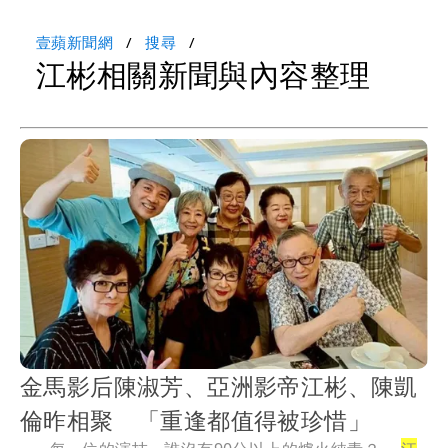
壹蘋新聞網
搜尋
江彬相關新聞與內容整理
金馬影后陳淑芳、亞洲影帝江彬、陳凱
倫昨相聚 「重逢都值得被珍惜」