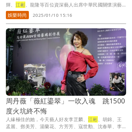
輝、
江彬
、龍隆等百位資深藝人出席中華民國關懷演藝
人員基...
娛樂時尚
2025/01/10 15:16
周丹薇「薇紅鎏翠」一吹入魂 跳1500
度火坑終不悔
人緣極佳的她，今天藝人好友李芷麟、
江彬
、胡錦、王
孟麗、鄧美芳、湯蘭花、方芳芳、寇世勳、沈春華、李