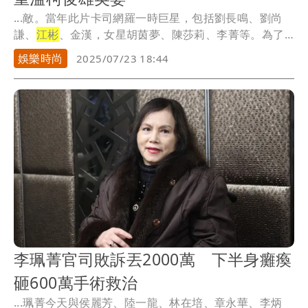
...敵。當年此片卡司網羅一時巨星，包括劉長鳴、劉尚
謙、
江彬
、金漢，女星胡茵夢、陳莎莉、李菁等。為了
展現戰...
娛樂時尚
2025/07/23 18:44
李珮菁官司敗訴丟2000萬 下半身癱瘓
砸600萬手術救治
...珮菁今天與侯麗芳、陸一龍、林在培、章永華、李炳