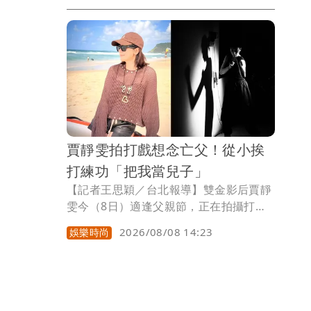
「余家菁」這個名字，曾參加宜蘭縣政府
舉辦的聯合婚禮，並與當時縣府農業處科
長交往僅3個月便閃婚，過往婚姻再度成
為話題。
賈靜雯拍打戲想念亡父！從小挨
打練功「把我當兒子」
【記者王思穎／台北報導】雙金影后賈靜
雯今（8日）適逢父親節，正在拍攝打戲
的她，突然想起已離世多年的父親，寫下
2026/08/08 14:23
娛樂時尚
長文追憶父女情。她透露，父親因為太愛
功夫巨星李小龍，從小便不停練功，連帶
她也跟著吃苦，「我父親太愛李小龍，所
以自己不停的練功，印象很深，他會鐵沙
掌、打碎磚頭，所以小時候挨揍是真真實