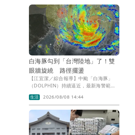
前廖峻與結褵50年的妻子感情不睦，長年
各過各的，低調簽字離婚，今（8日)父親
節，廖錦德曬出媽媽照顧著爸爸的照片，
形容這是不計前嫌的真愛。
白海豚勾到「台灣陸地」了！雙
眼牆旋繞 路徑擺盪
【江宜潔／綜合報導】中颱「白海豚」
（DOLPHIN）持續逼近，最新海警範圍
涵蓋北部及東北部海面，儘管前進過程略
2026/08/08 14:44
生活
顯南北擺盪，不過大方向仍以西進登陸中
國為主、不太會大轉彎，至於整體風雨浪
則以今（8）、明（9）兩天最為明顯。專
家分析，颱風外圍環流目前已勾到台灣陸
地了，提醒北部及西半部山區都要留意較