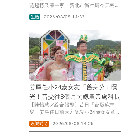
芘超標又添一家，新北市衛生局今天表
示，翰霖貿易有限公司生產的218瓶苦茶
2026/08/08 14:33
生活
油檢驗出苯駢芘超標，這已經是一個月內
第7家檢驗出苦茶油苯駢芘超標的製油
廠。
姜厚任小24歲女友「舊身分」曝
光！昔交往3個月閃嫁農業處科長
【陳怡慧／綜合報導】昔日「台版蘇志
燮」姜厚任日前大方認愛小24歲女友童芯
（本名陳苡孋），兩人跨越年齡差距的戀
2026/08/08 14:26
娛樂時尚
情曝光後持續受到外界關注。不過，女方
過去婚姻近日也遭起底，12年前她仍使用