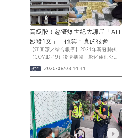
大雨勢。
高級酸！慈濟爆世紀大騙局「AIT
妙發1文」 他笑：真的很會
【江宜潔／綜合報導】2021年新冠肺炎
（COVID-19）疫情期間，彰化律師公會
前理事長陳昱瑄向慈濟基金會謊稱可採購
2026/08/08 14:44
政治
500萬劑BNT疫苗，最終聯手掮客李易儒
詐得10.6億元新台幣，反觀民進黨政府當
時頻勸民間單位小心受騙、卻遭在野砲轟
是在擋疫苗，如今結局大反轉；真相大白
同時，美國在台協會（AIT）正好發布一
篇打擊詐騙文、巧合引發聯想，讓政治工
作者周軒直呼：「真的很會…」。