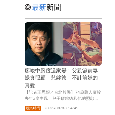
最新
新聞
廖峻中風度過家變！父親節前妻
餵食照顧 兒錦德：不計前嫌的
真愛
【記者王思穎／台北報導】74歲藝人廖峻
去年3度中風，兒子廖錦德和他的照顧者
女密友楊小姐互槓，一度掀起家變，如今
2026/08/08 14:49
娛樂時尚
事過境遷，廖峻由兒子廖錦德照顧。2年