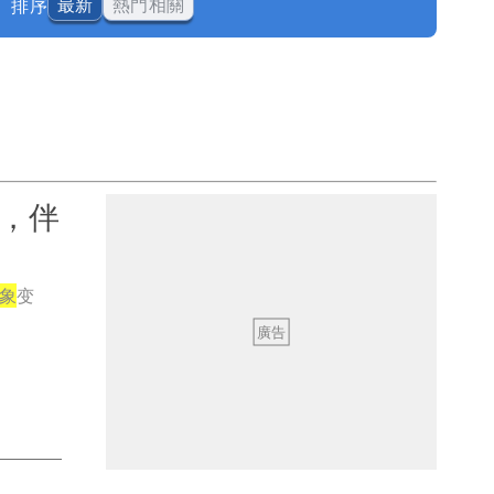
排序
最新
熱門相關
烈，伴
象
变