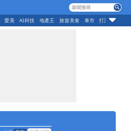
愛美
AI科技
地產王
旅遊美食
車市
打詐
指標企