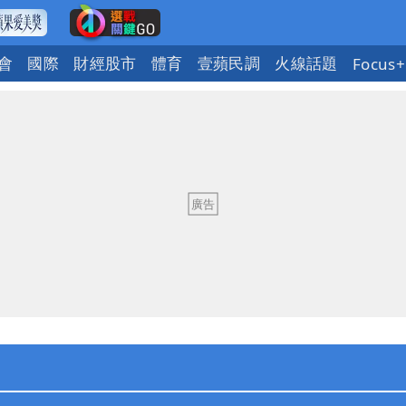
會
國際
財經股市
體育
壹蘋民調
火線話題
Focus+