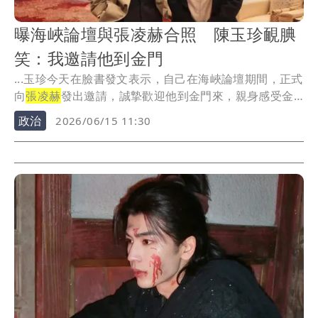
曝海峽論壇與張凌赫合照 陳玉珍靦腆
笑：我邀請他到金門
...玉珍今天在臉書發文表示，自己在海峽論壇期間，正式
向
張凌赫
發出邀請，誠摯歡迎他到金門來，親身感受金
門獨...
政治
2026/06/15 11:30