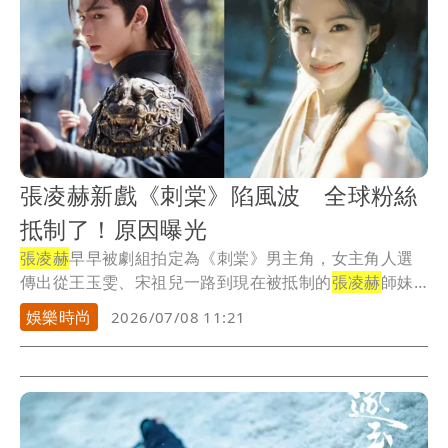
張凌赫新戲《刺棠》陷風波 全球粉絲
抵制了！原因曝光
張凌赫
早早被劇組拍定為《刺棠》男主角，女主角人選
傳出從王玉雯、宋祖兒一路到現在被抵制的
張凌赫
師妹
盧昱...
娛樂時尚
2026/07/08 11:21