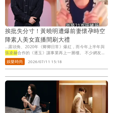
挨批失分寸！黃曉明遭爆前妻懷孕時空
降素人美女直播間刷大禮
...露頭角、2020年《卿卿日常》爆紅，而今年上半年與
張凌赫
合作的《逐玉》讓事業再上一層樓。 不少網友...
娛樂時尚
2026/07/11 15:18