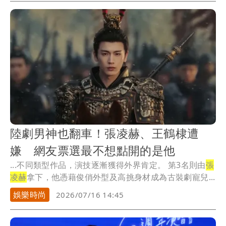
陸劇男神也翻車！張凌赫、王鶴棣遭
嫌 網友票選最不想點開的是他
...不同類型作品，演技逐漸獲得外界肯定。 第3名則由
張
凌赫
拿下，他憑藉俊俏外型及高挑身材成為古裝劇寵兒...
娛樂時尚
2026/07/16 14:45