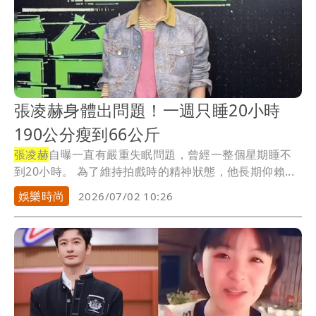
張凌赫身體出問題！一週只睡20小時
190公分瘦到66公斤
張凌赫
自曝一直有嚴重失眠問題，曾經一整個星期睡不
到20小時。 為了維持拍戲時的精神狀態，他長期仰賴...
娛樂時尚
2026/07/02 10:26