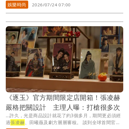
時...
娛樂時尚
2026/07/24 07:00
《逐玉》官方期間限定店開箱！張凌赫
嚴格把關設計 主理人曝：打槍很多次
...許久，光是商品設計就花了約3個多月，期間更必須經
過
張凌赫
、田曦薇及劇方層層審核。 談到全球首間官