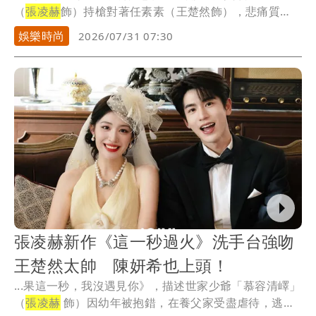
（
張凌赫
飾）持槍對著任素素（王楚然飾），悲痛質
問：「...
娛樂時尚
2026/07/31 07:30
張凌赫新作《這一秒過火》洗手台強吻
王楚然太帥 陳妍希也上頭！
...果這一秒，我沒遇見你》，描述世家少爺「慕容清嶧」
（
張凌赫
飾）因幼年被抱錯，在養父家受盡虐待，逃跑