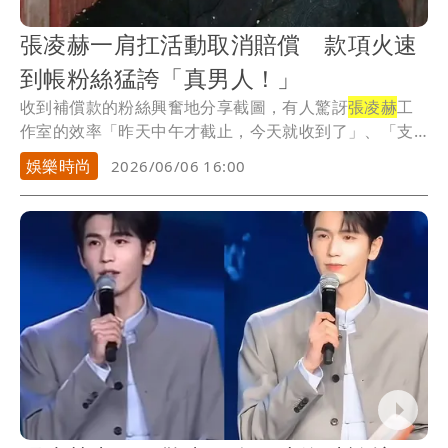
張凌赫一肩扛活動取消賠償 款項火速
到帳粉絲猛誇「真男人！」
收到補償款的粉絲興奮地分享截圖，有人驚訝
張凌赫
工
作室的效率「昨天中午才截止，今天就收到了」、「支
付寶...
娛樂時尚
2026/06/06 16:00