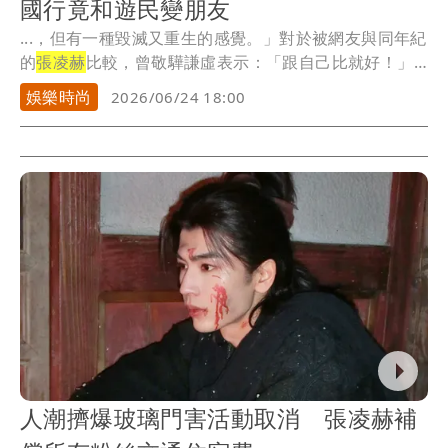
國行竟和遊民變朋友
...，但有一種毀滅又重生的感覺。」對於被網友與同年紀
的
張凌赫
比較，曾敬驊謙虛表示：「跟自己比就好！」
...
娛樂時尚
2026/06/24 18:00
人潮擠爆玻璃門害活動取消 張凌赫補