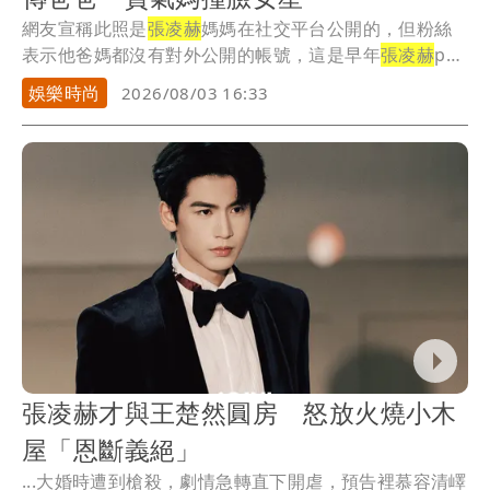
網友宣稱此照是
張凌赫
媽媽在社交平台公開的，但粉絲
表示他爸媽都沒有對外公開的帳號，這是早年
張凌赫
po
出...
娛樂時尚
2026/08/03 16:33
張凌赫才與王楚然圓房 怒放火燒小木
屋「恩斷義絕」
...大婚時遭到槍殺，劇情急轉直下開虐，預告裡慕容清嶧