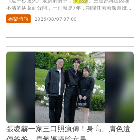
《這一秒過火》最新劇情中，
張凌赫
、王楚然再度因理
不清的糾葛而分開，一別就是7年，期間任素素獨自撫養
孩...
娛樂時尚
2026/08/07 07:00
張凌赫一家三口照瘋傳！身高、膚色遺
傳爸爸 貴氣媽撞臉女星