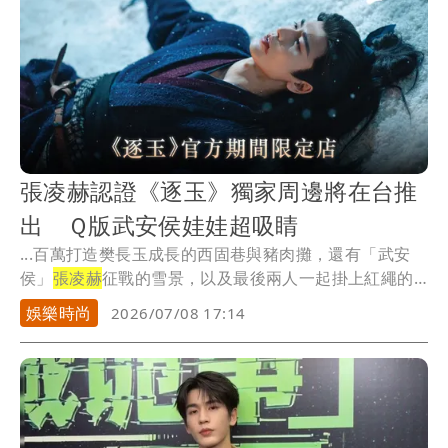
張凌赫認證《逐玉》獨家周邊將在台推
出 Ｑ版武安侯娃娃超吸睛
...百萬打造樊長玉成長的西固巷與豬肉攤，還有「武安
侯」
張凌赫
征戰的雪景，以及最後兩人一起掛上紅繩的
姻緣樹...
娛樂時尚
2026/07/08 17:14