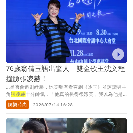
76歲翁倩玉語出驚人 雙金歌王沈文程
撞臉張凌赫！
...是否會追劇紓壓，她笑曝有看夯劇《逐玉》並誇讚男主
角
張凌赫
十分帥氣，「他真的長得很漂亮，我以為他是
從漫...
娛樂時尚
2026/07/14 16:28