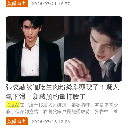
方...
娛樂時尚
2026/07/21 16:57
張凌赫被逼吃生肉粉絲拳頭硬了！疑人
氣下滑 新戲預約量打臉了
張凌赫
在《這一秒過火》飾演「慕容清嶧」本是軍閥少
爺，但保姆抱錯，在養父家成長飽受虐待，預告中，養
父將...
娛樂時尚
2026/07/18 12:26