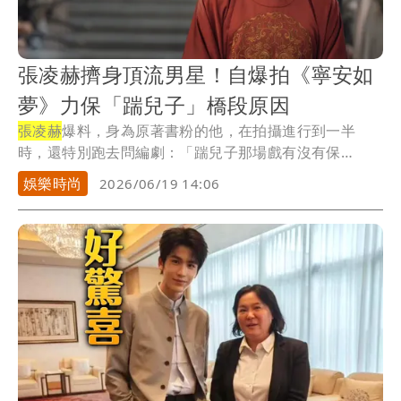
張凌赫擠身頂流男星！自爆拍《寧安如
夢》力保「踹兒子」橋段原因
張凌赫
爆料，身為原著書粉的他，在拍攝進行到一半
時，還特別跑去問編劇：「踹兒子那場戲有沒有保
留？」原來...
娛樂時尚
2026/06/19 14:06