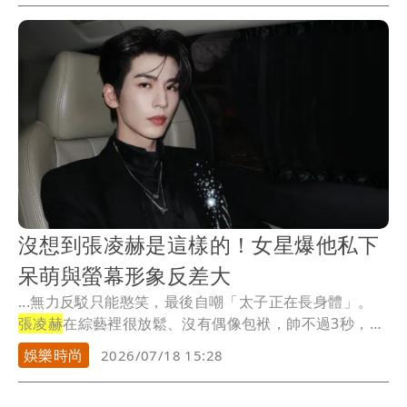
沒想到張凌赫是這樣的！女星爆他私下
呆萌與螢幕形象反差大
...無力反駁只能憨笑，最後自嘲「太子正在長身體」。
張凌赫
在綜藝裡很放鬆、沒有偶像包袱，帥不過3秒，
常...
娛樂時尚
2026/07/18 15:28