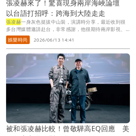
張凌赫來了！驚喜現身兩岸海峽論壇
以台語打招呼：跨海到大陸走走
張凌赫
一身灰色挺拔中山裝，演講時分享，最近收到很
多台灣媒體邀請赴台，非常感謝，他很期待兩岸影視、
音樂...
娛樂時尚
2026/06/13 14:41
被和張凌赫比較！曾敬驊高EQ回應 美