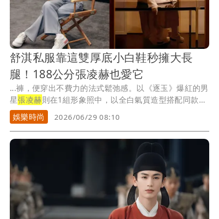
舒淇私服靠這雙厚底小白鞋秒擁大長
腿！188公分張凌赫也愛它
...褲，便穿出不費力的法式鬆弛感。以《逐玉》爆紅的男
星
張凌赫
則在1組形象照中，以全白氣質造型搭配同款厚
底...
娛樂時尚
2026/06/29 08:10