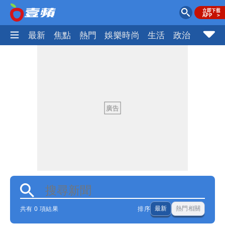
最新
焦點
熱門
娛樂時尚
生活
政治
社會
共有 0 項結果
排序
最新
熱門相關