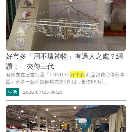
好市多「用不壞神物」有過人之處？網
讚：一夾傳三代
有網友在臉書社團「COSTCO
好市多
商品消費心得分享
區」分享一款不鏽鋼曬衣夾2件組，售價699元...
生活
2026/07/25 09:20