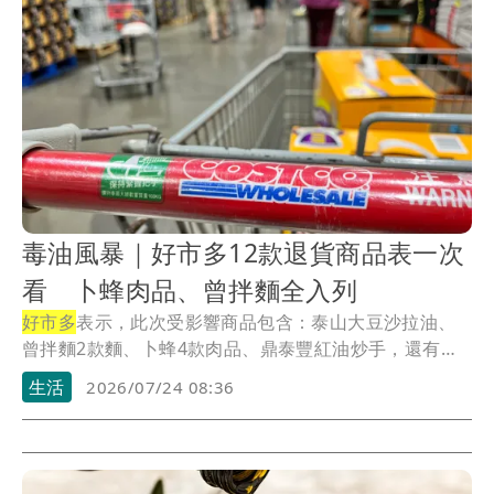
毒油風暴｜好市多12款退貨商品表一次
看 卜蜂肉品、曾拌麵全入列
好市多
表示，此次受影響商品包含：泰山大豆沙拉油、
曾拌麵2款麵、卜蜂4款肉品、鼎泰豐紅油炒手，還有多
款...
生活
2026/07/24 08:36