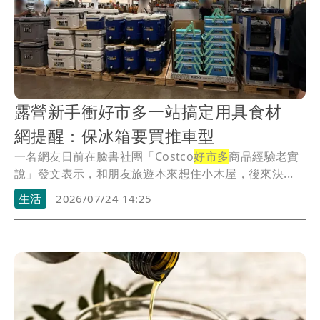
露營新手衝好市多一站搞定用具食材
網提醒：保冰箱要買推車型
一名網友日前在臉書社團「Costco
好市多
商品經驗老實
說」發文表示，和朋友旅遊本來想住小木屋，後來決...
生活
2026/07/24 14:25