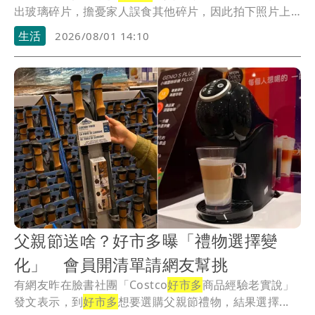
出玻璃碎片，擔憂家人誤食其他碎片，因此拍下照片上
傳網...
生活
2026/08/01 14:10
父親節送啥？好市多曝「禮物選擇變
化」 會員開清單請網友幫挑
有網友昨在臉書社團「Costco
好市多
商品經驗老實說」
發文表示，到
好市多
想要選購父親節禮物，結果選擇...