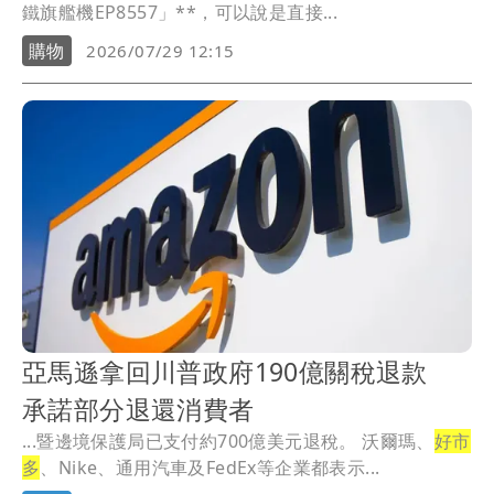
鐵旗艦機EP8557」**，可以說是直接...
購物
2026/07/29 12:15
亞馬遜拿回川普政府190億關稅退款
承諾部分退還消費者
...暨邊境保護局已支付約700億美元退稅。 沃爾瑪、
好市
多
、Nike、通用汽車及FedEx等企業都表示...