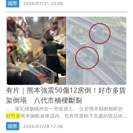
國際
2026/07/31 23:08
有片｜熊本強震50傷12房倒！好市多貨
架倒塌 八代市橋樑斷裂
...，屋瓦殘骸橫跨在一旁道路上。 位於熊本縣御船町的
好市多
熊本御船倉庫店內，也有民眾拍下高處的貨品掉
落...
國際
2026/07/28 17:56