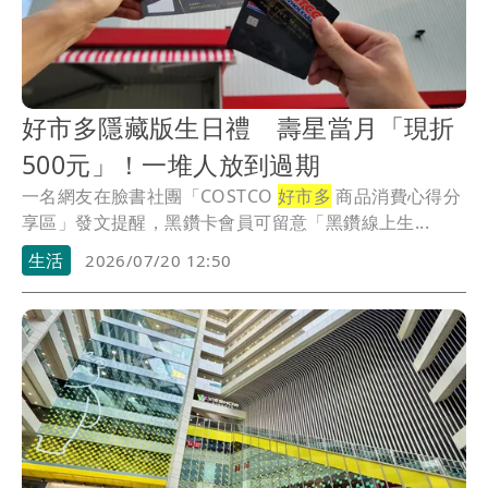
好市多隱藏版生日禮 壽星當月「現折
500元」！一堆人放到過期
一名網友在臉書社團「COSTCO
好市多
商品消費心得分
享區」發文提醒，黑鑽卡會員可留意「黑鑽線上生...
生活
2026/07/20 12:50