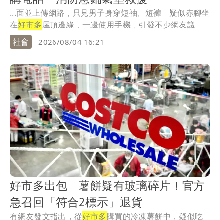
...面並上傳網路，只見男子身穿短袖、短褲，疑似赤腳坐
在
好市多
屋頂邊緣，一邊使用手機，引發不少網友議
論，紛...
社會
2026/08/04 16:21
好市多出包 薯餅疑有玻璃碎片！官方
急召回「符合2標示」退貨
有網友發文指出，從
好市多
購買的冷凍薯餅中，疑似吃