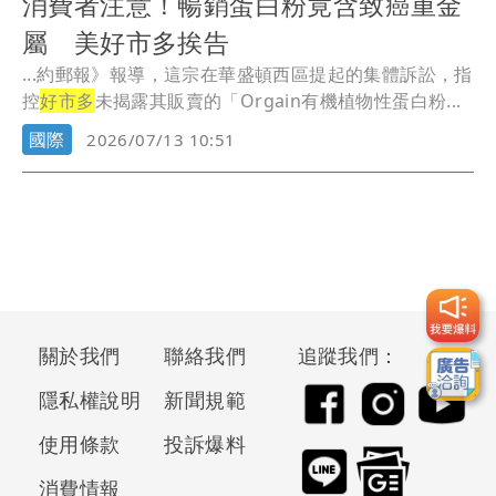
消費者注意！暢銷蛋白粉竟含致癌重金
屬 美好市多挨告
...約郵報》報導，這宗在華盛頓西區提起的集體訴訟，指
控
好市多
未揭露其販賣的「Orgain有機植物性蛋白粉...
國際
2026/07/13 10:51
關於我們
聯絡我們
追蹤我們：
隱私權說明
新聞規範
使用條款
投訴爆料
消費情報