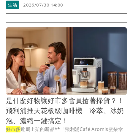
生活
2026/07/30 14:00
是什麼好物讓好市多會員搶著掃貨？！
飛利浦推天花板級咖啡機 冷萃、冰奶
泡、濃縮一鍵搞定！
好市多
近期上架的新品**「飛利浦Café Aromis雲朵拿