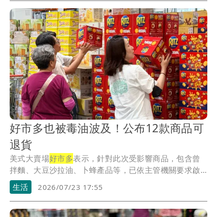
好市多也被毒油波及！公布12款商品可
退貨
美式大賣場
好市多
表示，針對此次受影響商品，包含曾
拌麵、大豆沙拉油、卜蜂產品等，已依主管機關要求啟
動相...
生活
2026/07/23 17:55