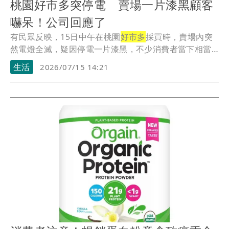
桃園好市多突停電 賣場一片漆黑顧客
嚇呆！公司回應了
有民眾反映，15日中午在桃園
好市多
採買時，賣場內突
然電燈全滅，疑因停電一片漆黑，不少消費者當下相當
驚...
生活
2026/07/15 14:21