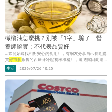
橄欖油怎麼挑？別被「1字」騙了 營
養師證實：不代表品質好
...眾開始尋找相對安心的食用油，有網友分享自己長期購
買
好市多
販售的西班牙冷壓初榨橄欖油，還透露因此避
過2...
生活
2026/07/26 10:25