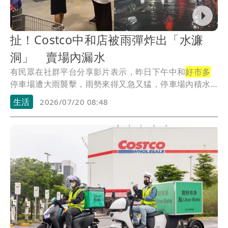
扯！Costco中和店被雨彈炸出「水濂
洞」 賣場內漏水
有民眾在社群平台分享影片表示，昨日下午中和
好市多
停車場遭大雨襲擊，雨勢來得又急又猛，停車場內積水
明顯...
生活
2026/07/20 08:48