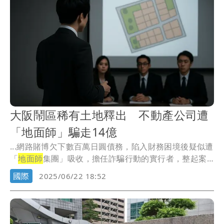
大阪鬧區稀有土地釋出 不動產公司遭
「地面師」騙走14億
...網路賭博欠下數百萬日圓債務，陷入財務困境後疑似遭
「
地面師
集團」吸收，擔任詐騙行動的實行者，整起案
件目...
國際
2025/06/22 18:52