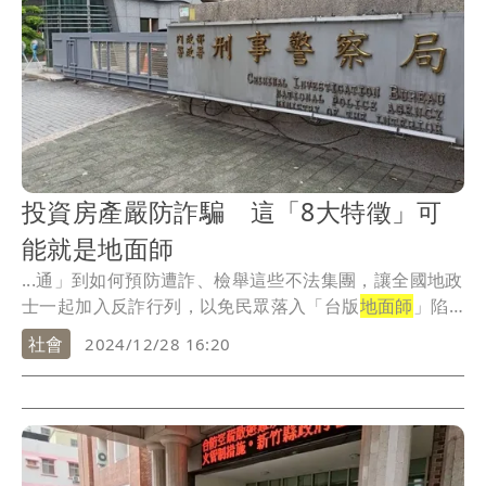
投資房產嚴防詐騙 這「8大特徵」可
能就是地面師
...通」到如何預防遭詐、檢舉這些不法集團，讓全國地政
士一起加入反詐行列，以免民眾落入「台版
地面師
」陷
阱。
社會
2024/12/28 16:20