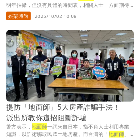
明年拍攝，但沒有具體的時間表，相關人士一方面期待...
娛樂時尚
2025/10/02 10:08
提防「地面師」5大房產詐騙手法！
派出所教你這招阻斷詐騙
警方表示，
地面師
一詞來自日本，指不肖人士利用專業
知識，以詐術騙取民眾土地房產。而台灣的「
地面師
」