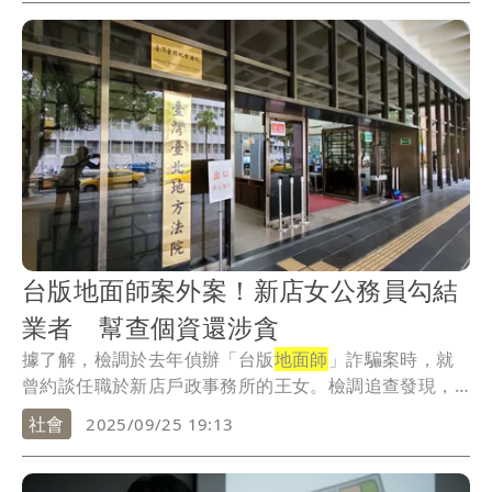
台版地面師案外案！新店女公務員勾結
業者 幫查個資還涉貪
據了解，檢調於去年偵辦「台版
地面師
」詐騙案時，就
曾約談任職於新店戶政事務所的王女。檢調追查發現，
王女...
社會
2025/09/25 19:13