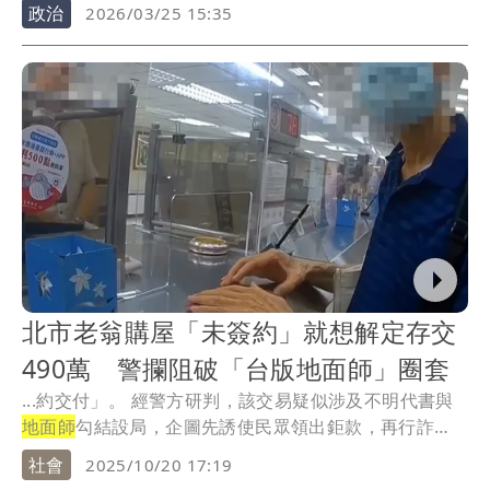
等。
政治
2026/03/25 15:35
北市老翁購屋「未簽約」就想解定存交
490萬 警攔阻破「台版地面師」圈套
...約交付」。 經警方研判，該交易疑似涉及不明代書與
地面師
勾結設局，企圖先誘使民眾領出鉅款，再行詐
取。...
社會
2025/10/20 17:19