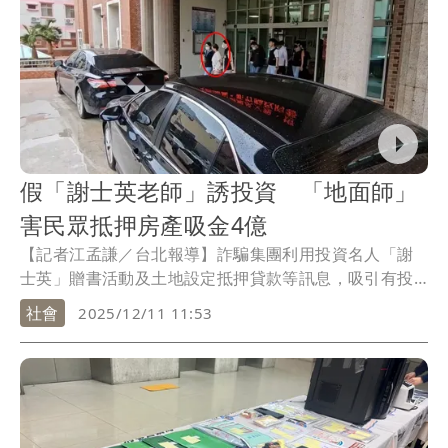
假「謝士英老師」誘投資 「地面師」
害民眾抵押房產吸金4億
【記者江孟謙／台北報導】詐騙集團利用投資名人「謝
士英」贈書活動及土地設定抵押貸款等訊息，吸引有投
資興趣的民眾點擊加入投顧助理LINE帳號，詐團甚至聯
社會
2025/12/11 11:53
手土地代書等人進而誘騙被害人設定房屋抵押，至少85
人受害，總受騙金額高達4億多元；刑事局今年數度發動
搜索，將以王姓男子為首的詐團等20多人送辦。