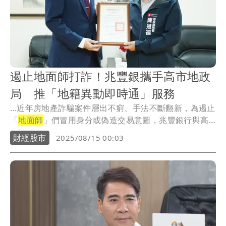
遏止地面師打詐！兆豐銀攜手高市地政
局 推「地籍異動即時通」服務
...近年房地產詐騙案件層出不窮、手法不斷翻新，為遏止
「
地面師
」們冒用身分或偽造交易意圖，兆豐銀行與高
雄市...
財經股市
2025/08/15 00:03