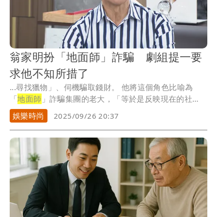
翁家明扮「地面師」詐騙 劇組提一要
求他不知所措了
...尋找獵物」、伺機騙取錢財。 他將這個角色比喻為
「
地面師
」詐騙集團的老大，「等於是反映現在的社
會。那...
娛樂時尚
2025/09/26 20:37