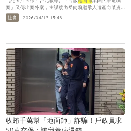
【記者江孟謙／台北報導】「台版
地面師
集團代筆遺囑
案」又傳出案外案，主謀蔡尚岳向將繼承人遺產向某資
產管...
社會
2026/04/13 15:46
收賄千萬幫「地面師」詐騙！戶政員求
50萬交保：讓我養病還錢