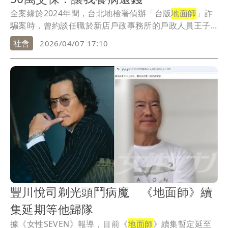
全案緣於2024年間，台北地檢署偵辦「台版
地面師
」詐
騙案時，曾約談任職於新店戶政事務所的戶政人員王子...
社會
2026/04/07 17:10
豐川悅司剃光頭鬥病魔 《地面師》續
集延期等他歸隊
據《女性SEVEN》報導，目前《
地面師
》續集暫定延至