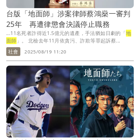
台版「地面師」涉案律師蔡鴻燊一審判
25年 再遭律懲會決議停止職務
...11名死者詐得近1.5億元的遺產，手法猶如日劇的「
地
面師
」。 北檢去年11月依貪污、詐欺等罪起訴蔡...
社會
2025/08/19 11:20