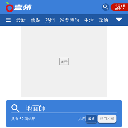
最新
焦點
熱門
娛樂時尚
生活
政治
社會
共有 62 項結果
排序
最新
熱門相關