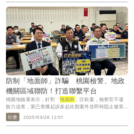
防制「地面師」詐騙 桃園檢警、地政
機關區域聯防！打造聯繫平台
桃園地檢署表示，針對「
地面師
」詐欺案，檢察官不遺
餘力追查，業已查獲起訴多起此類案件並即時阻止被害
人不...
社會
2025/03/26 12:01