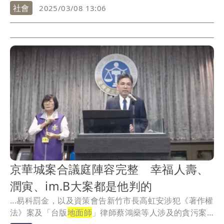
大多...
社會
2025/03/08 13:06
京華城案合議庭陣容完整 幸福人壽、
潤寅、im.B大案都是他判的
...易科罰金，以及資策會告新竹市長高虹安涉犯《著作權
法》案及「台版
地面師
」律師蔡鴻燊等人涉及的貪污案