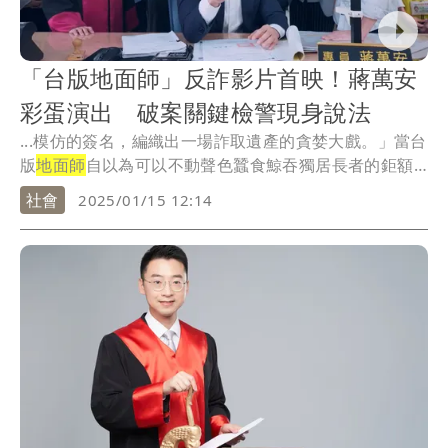
「台版地面師」反詐影片首映！蔣萬安
彩蛋演出 破案關鍵檢警現身說法
...模仿的簽名，編織出一場詐取遺產的貪婪大戲。」當台
版
地面師
自以為可以不動聲色蠶食鯨吞獨居長者的鉅額
遺產...
社會
2025/01/15 12:14