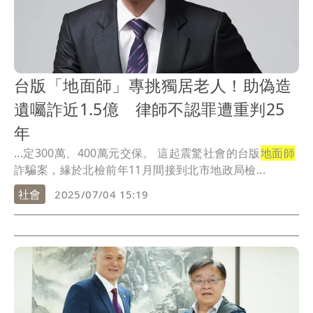
台版「地面師」專挑獨居老人！助偽造
遺囑詐近1.5億 律師不認罪遭重判25
年
...定300萬、400萬元交保。 這起震驚社會的台版
地面師
詐騙案，緣於北檢前年11月間接到北市地政局檢...
社會
2025/07/04 15:19