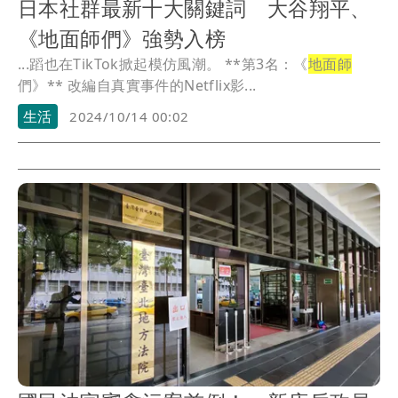
日本社群最新十大關鍵詞 大谷翔平、
《地面師們》強勢入榜
...蹈也在TikTok掀起模仿風潮。 **第3名：《
地面師
們》** 改編自真實事件的Netflix影...
生活
2024/10/14 00:02