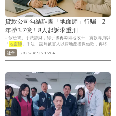
貸款公司勾結詐團「地面師」行騙 2
年撈3.7億！8人起訴求重刑
...假檢警」手法詐財，得手後再勾結地政士、貸款專員以
「
地面師
」手法，設局被害人以房地產擔保借款，再將
款項...
社會
2025/06/25 15:04